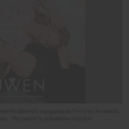
İş-Yaşam
Erdemir’den güçlü bilanço:
İlk yarıda 8,9 milyar TL net
kâr
hedeflediklerini vurgulayan Erciyes Anadolu
kin, “Bu hedefe ulaşabileceğimizi