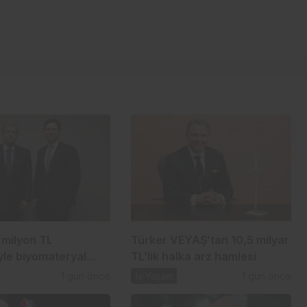
 milyon TL
Türker VEYAŞ’tan 10,5 milyar
le biyomateryal
TL’lik halka arz hamlesi
uruyor
1 gün önce
İş-Yaşam
1 gün önce