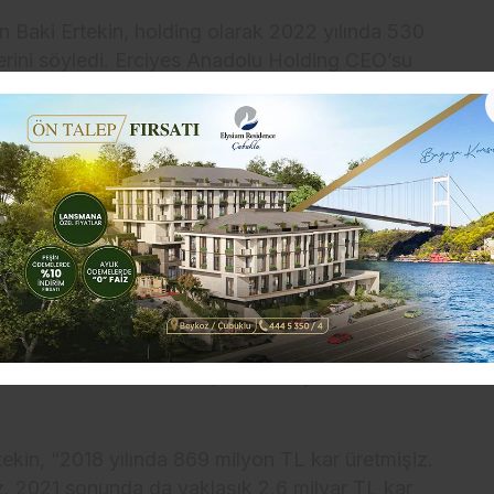
 Baki Ertekin, holding olarak 2022 yılında 530
erini söyledi. Erciyes Anadolu Holding CEO’su
İnsan Kaynakları Ofisi koordinatörlüğünde Erciyes
en İç Anadolu Kariyer Fuarı’nda öğrenciler ile
2018 yılında 9.7 milyar TL olan ciromuz 2021 yılı
ine geldi. Sadece 2020-2021 artışı yaklaşık yüzde
 dönemi düşünürsek mesai arkadaşlarıma teşekkür
llywood ve Bollywood senaryolarında var. Gerçek
 kaderini baştan aşağı değiştiremez. Ama bir
insandır. İşini aşkla yapan insanları bulup bir arada
luşturmadan yönetebilen kişidir ama başarı ekibin
a bakıldığında bir başarı gözüküyor. Bu başarının
uzurunda bir kez daha teşekkür ediyorum” ifadelerini
ekin, “2018 yılında 869 milyon TL kar üretmişiz.
z. 2021 sonunda da yaklaşık 2.6 milyar TL kar