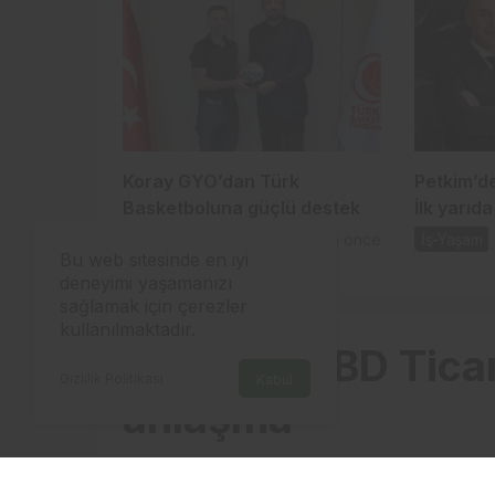
Koray GYO’dan Türk
Petkim’d
Basketboluna güçlü destek
İlk yarıd
kâr
İş-Yaşam
1 gün önce
İş-Yaşam
Bu web sitesinde en iyi
deneyimi yaşamanızı
sağlamak için çerezler
kullanılmaktadır.
TOBB ile ABD Ticar
Gizlilik Politikası
Kabul
anlaşma