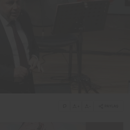
+
-
PAYLAŞ