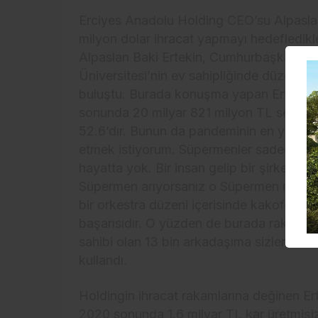
Erciyes Anadolu Holding CEO’su Alpaslan
milyon dolar ihracat yapmayı hedefledikl
Alpaslan Baki Ertekin, Cumhurbaşkanlığı 
Üniversitesi’nin ev sahipliğinde düzenlen
buluştu. Burada konuşma yapan Ertekin, “
sonunda 20 milyar 821 milyon TL seviyes
52.6’dır. Bunun da pandeminin en yoğun
etmek istiyorum. Süpermenler sadece Ho
hayatta yok. Bir insan gelip bir şirketin
Süpermen arıyorsanız o Süpermen nitelikli 
bir orkestra düzeni içerisinde kakofoni o
başarısıdır. O yüzden de burada rakamlar
sahibi olan 13 bin arkadaşıma sizlerin h
kullandı.
Holdingin ihracat rakamlarına değinen Ert
2020 sonunda 1.6 milyar TL kar üretmişi