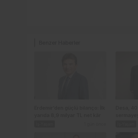
Benzer Haberler
Erdemir’den güçlü bilanço: İlk
Desa, 40
yarıda 8,9 milyar TL net kâr
sermayey
şirketi k
İş-Yaşam
1 gün önce
İş-Yaşam