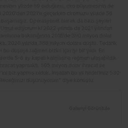
esinin yüzde 59 olduğunu, ciro büyümesinin de
i 2020’den 2021’e geçerken ciromuzu yüzde 56
ayı başarmışız. Operasyonel olarak da bazı şeyleri
. Umut ediyorum ki 2022 yılında da 2021 yılından
akamlarına bakıldığında 2018’de 390 milyon dolar
ktı. 2020 yılında 388 milyon dolara düştü. Tedarik
 bu düşüşe rağmen bizim için iyi bir yıldı. En
kelerde 5-6 ay kapalı kalmasına rağmen ulaşabildik.
hracat yapmaktı. 505 milyon dolar ihracat ile
1’ini biz yapmış olduk. İnşallah bu yıl hedefimiz 530
bileceğimizi düşünüyorum” diye konuştu.
Galeriyi Görüntüle