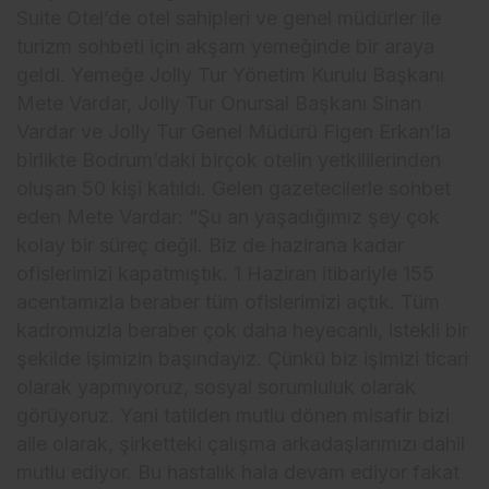
Suite Otel’de otel sahipleri ve genel müdürler ile
turizm sohbeti için akşam yemeğinde bir araya
geldi. Yemeğe Jolly Tur Yönetim Kurulu Başkanı
Mete Vardar, Jolly Tur Onursal Başkanı Sinan
Vardar ve Jolly Tur Genel Müdürü Figen Erkan’la
birlikte Bodrum’daki birçok otelin yetkililerinden
oluşan 50 kişi katıldı. Gelen gazetecilerle sohbet
eden Mete Vardar: “Şu an yaşadığımız şey çok
kolay bir süreç değil. Biz de hazirana kadar
ofislerimizi kapatmıştık. 1 Haziran itibariyle 155
acentamızla beraber tüm ofislerimizi açtık. Tüm
kadromuzla beraber çok daha heyecanlı, istekli bir
şekilde işimizin başındayız. Çünkü biz işimizi ticari
olarak yapmıyoruz, sosyal sorumluluk olarak
görüyoruz. Yani tatilden mutlu dönen misafir bizi
aile olarak, şirketteki çalışma arkadaşlarımızı dahil
mutlu ediyor. Bu hastalık hala devam ediyor fakat