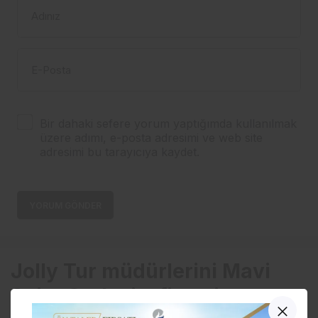
Adınız
E-Posta
Bir dahaki sefere yorum yaptığımda kullanılmak
üzere adımı, e-posta adresimi ve web site
adresimi bu tarayıcıya kaydet.
YORUM GÖNDER
Jolly Tur müdürlerini Mavi
Suite Otel misafir etti…