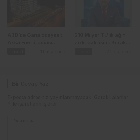
ABD’de Gana dosyası:
210 Milyar TL’lik ağın
Aksa Enerji iddiası
ardındaki isim: Burak
gündemde
Başel
Güncel
1 hafta önce
Güncel
2 hafta önce
Bir Cevap Yaz
E-posta adresiniz yayınlanmayacak.
Gerekli alanlar
*
ile işaretlenmişlerdir
Yorumunuz