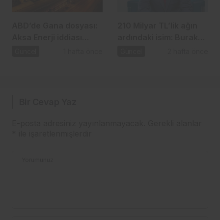
ABD’de Gana dosyası:
210 Milyar TL’lik ağın
Aksa Enerji iddiası
ardındaki isim: Burak
gündemde
Başel
Güncel
1 hafta önce
Güncel
2 hafta önce
Bir Cevap Yaz
E-posta adresiniz yayınlanmayacak.
Gerekli alanlar
*
ile işaretlenmişlerdir
Yorumunuz