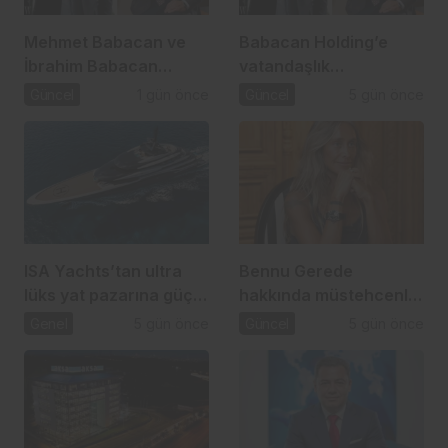
Mehmet Babacan ve
Babacan Holding’e
İbrahim Babacan
vatandaşlık
tutuklandı
operasyonu: 2,5 Milyar
Güncel
1 gün önce
Güncel
5 gün önce
TL’lik usulsüzlük iddiası
ISA Yachts’tan ultra
Bennu Gerede
lüks yat pazarına güçlü
hakkında müstehcenlik
atılım
soruşturması
Genel
5 gün önce
Güncel
5 gün önce