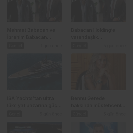
Mehmet Babacan ve
Babacan Holding’e
İbrahim Babacan
vatandaşlık
tutuklandı
operasyonu: 2,5 Milyar
Güncel
1 gün önce
Güncel
5 gün önce
TL’lik usulsüzlük iddiası
ISA Yachts’tan ultra
Bennu Gerede
lüks yat pazarına güçlü
hakkında müstehcenlik
atılım
soruşturması
Genel
5 gün önce
Güncel
5 gün önce