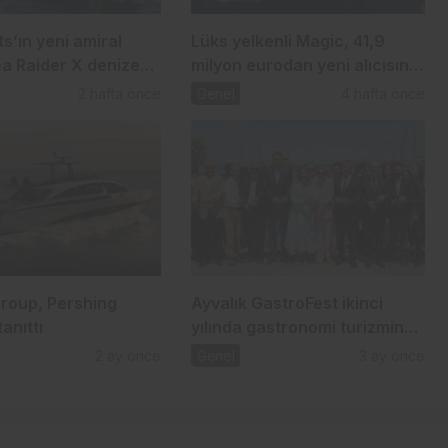
s’ın yeni amiral
Lüks yelkenli Magic, 41,9
ea Raider X denize
milyon eurodan yeni alıcısını
bekliyor
2 hafta önce
Genel
4 hafta önce
Group, Pershing
Ayvalık GastroFest ikinci
anıttı
yılında gastronomi turizmine
güç katıyor
2 ay önce
Genel
3 ay önce