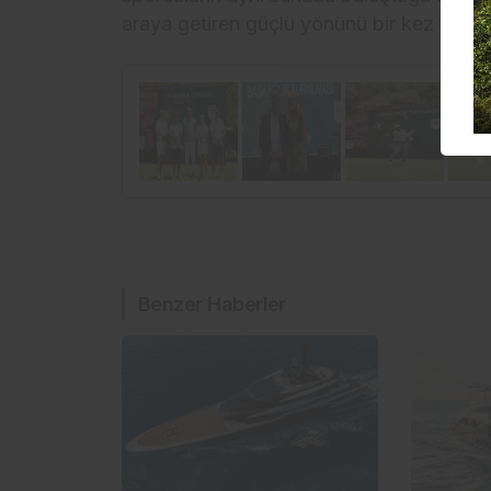
araya getiren güçlü yönünü bir kez daha
Benzer Haberler