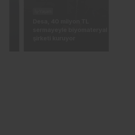
İş-Yaşam
İş-Ya
Desa, 40 milyon TL
Tür
sermayeyle biyomateryal
mily
şirketi kuruyor
ham