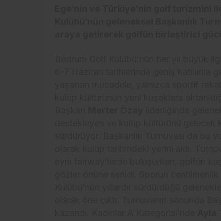
Ege’nin ve Türkiye’nin golf turizmini 
Kulübü’nün geleneksel Başkanlık Turnuv
araya getirerek golfün birleştirici gü
Bodrum Golf Kulübü’nün her yıl büyük ilg
6-7 Haziran tarihlerinde geniş katılımla 
yaşanan mücadele, yalnızca sportif rekab
kulüp kültürünün yeni kuşaklara aktarıld
Başkan
Merter Özay
liderliğinde gelene
destekleyen ve kulüp kültürünü gelecek 
sürdürüyor. Başkanlık Turnuvası da bu v
olarak kulüp tarihindeki yerini aldı. Tur
aynı fairway’lerde buluşurken, golfün ku
gözler önüne serildi. Sporun centilmenli
Kulübü’nün yıllardır sürdürdüğü gelenekler
olarak öne çıktı. Turnuvanın sonunda B
kazandı. Kadınlar A Kategorisi’nde
Ayla 