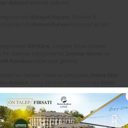
knur Akbulut
birincilik elde etti.
ategorisi’nde
Hüseyin Boyacı
, Erkekler B
Kategorisi’nde
Rıdvan Dursun
kürsünün en üst
ategorisinde
Elif Küre
, Longest Drive Erkekler
e Pin Kadınlar kategorisinde
Zeynep Güven
ve
alil Kocabaş
ödüle layık görüldü.
ümünde ise Gençler Turnuva Şampiyonu
Defne Ekiz
sila Akbulut
, Genç Erkekler Kategorisi’nde
Deniz
nar Efe Kapusuz
birincilik elde ederek gelecek
ın belirlendiği bir spor organizasyonu olmanın
e yönelik vizyonunu da yansıttı. Farklı yaşlardan
asyon, golfün insanları ortak değerler etrafında bir