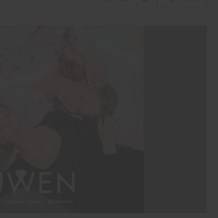
İş-Yaşam
Erdemir’den güçlü bilanço:
İlk yarıda 8,9 milyar TL net
kâr