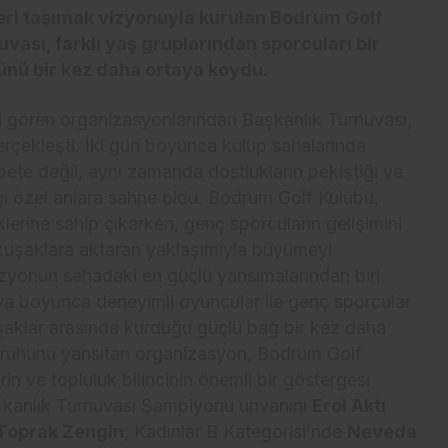
ileri taşımak vizyonuyla kurulan Bodrum Golf
ası, farklı yaş gruplarından sporcuları bir
cünü bir kez daha ortaya koydu.
i gören organizasyonlarından Başkanlık Turnuvası,
gerçekleşti. İki gün boyunca kulüp sahalarında
ete değil, aynı zamanda dostlukların pekiştiği ve
ığı özel anlara sahne oldu. Bodrum Golf Kulübü,
klerine sahip çıkarken, genç sporcuların gelişimini
kuşaklara aktaran yaklaşımıyla büyümeyi
izyonun sahadaki en güçlü yansımalarından biri
nuva boyunca deneyimli oyuncular ile genç sporcular
şaklar arasında kurduğu güçlü bağ bir kez daha
k ruhunu yansıtan organizasyon, Bodrum Golf
in ve topluluk bilincinin önemli bir göstergesi
aşkanlık Turnuvası Şampiyonu unvanını
Erol Aktı
Toprak Zengin
, Kadınlar B Kategorisi’nde
Neveda