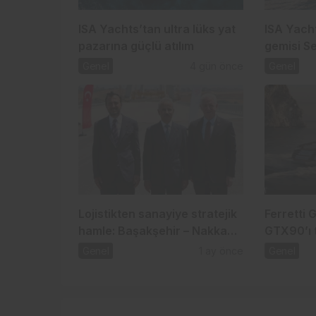
ISA Yachts’tan ultra lüks yat
ISA Yacht
pazarına güçlü atılım
gemisi S
indi
Genel
4 gün önce
Genel
Lojistikten sanayiye stratejik
Ferretti 
hamle: Başakşehir – Nakkaş
GTX90’ı t
Projesi
Genel
1 ay önce
Genel