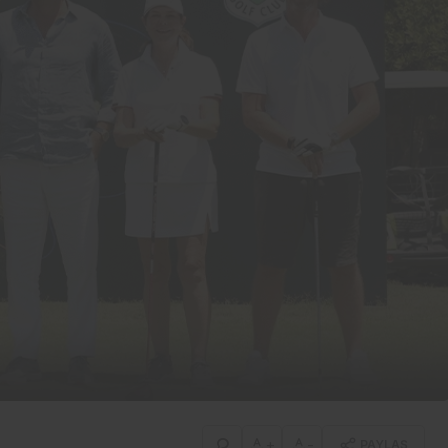
+
-
PAYLAŞ