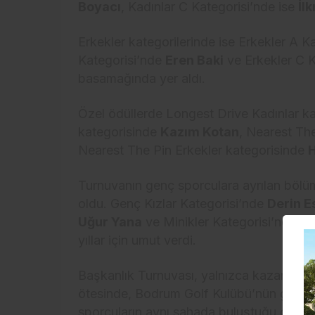
Boyacı
, Kadınlar C Kategorisi’nde ise
İl
Erkekler kategorilerinde ise Erkekler A K
Kategorisi’nde
Eren Baki
ve Erkekler C 
basamağında yer aldı.
Özel ödüllerde Longest Drive Kadınlar k
kategorisinde
Kazım Kotan
, Nearest Th
Nearest The Pin Erkekler kategorisinde
H
Turnuvanın genç sporculara ayrılan böl
oldu. Genç Kızlar Kategorisi’nde
Derin E
Uğur Yana
ve Minikler Kategorisi’nde
Çı
yıllar için umut verdi.
Başkanlık Turnuvası, yalnızca kazananlar
ötesinde, Bodrum Golf Kulübü’nün geleceğ
sporcuların aynı sahada buluştuğu organiz