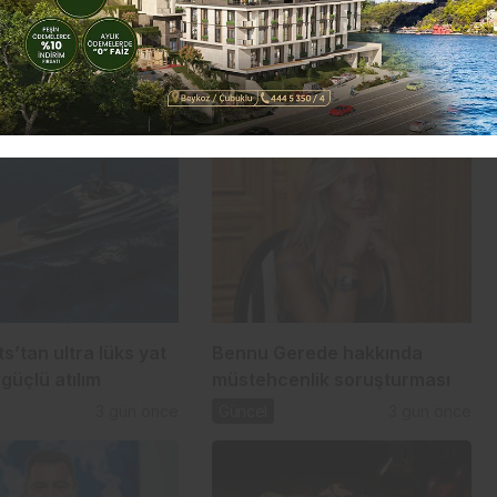
s’tan ultra lüks yat
Bennu Gerede hakkında
güçlü atılım
müstehcenlik soruşturması
3 gün önce
Güncel
3 gün önce