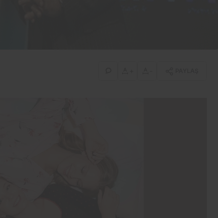
İş-Yaşam
Erdemir’den güçlü bilanço:
İlk yarıda 8,9 milyar TL net
kâr
+
-
PAYLAŞ