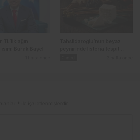
r TL’lik ağın
Tahsildaroğlu’nun beyaz
 isim: Burak Başel
peynirinde listeria tespit
edildi: Bakanlık toplatma
1 hafta önce
Güncel
2 hafta önce
kararı aldı
 alanlar
*
ile işaretlenmişlerdir