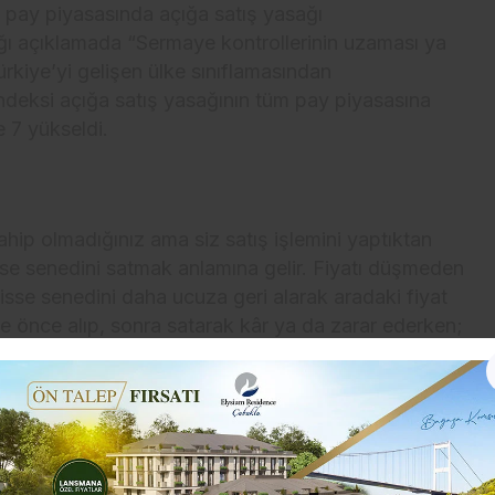
 pay piyasasında açığa satış yasağı
ı açıklamada “Sermaye kontrollerinin uzaması ya
rkiye’yi gelişen ülke sınıflamasından
ndeksi açığa satış yasağının tüm pay piyasasına
 7 yükseldi.
ahip olmadığınız ama siz satış işlemini yaptıktan
isse senedini satmak anlamına gelir. Fiyatı düşmeden
hisse senedini daha ucuza geri alarak aradaki fiyat
de önce alıp, sonra satarak kâr ya da zarar ederken;
rken oluşan farktan kazanırsınız.