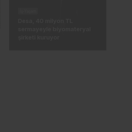
İş-Yaşam
İş-Ya
Desa, 40 milyon TL
Tür
sermayeyle biyomateryal
mily
şirketi kuruyor
ham