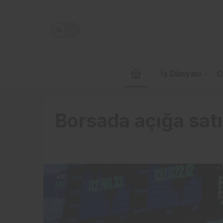
İş Dünyası
C
Borsada açığa sat