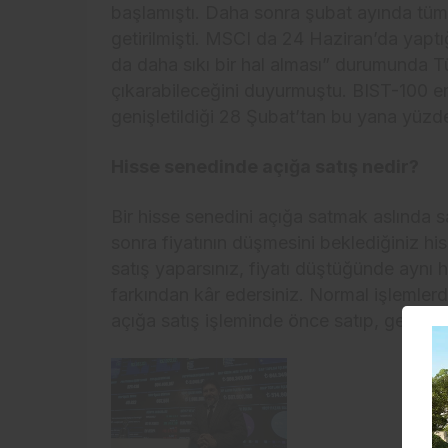
başlamıştı. Daha sonra şubat ayında tüm
getirilmişti.
MSCI da 24 Haziran’da yaptığ
da daha sıkı bir hal alması” durumunda Tü
çıkarabileceğini duyurmuştu. BIST-100 e
genişletildiği 28 Şubat’tan bu yana yüzde
Hisse senedinde açığa satış nedir?
Bir hisse senedini açığa satmak aslında s
sonra fiyatının düşmesini beklediğiniz h
satış yaparsınız, fiyatı düştüğünde aynı 
farkından kâr edersiniz. Normal işlemler
açığa satış işleminde önce satıp, geri alı