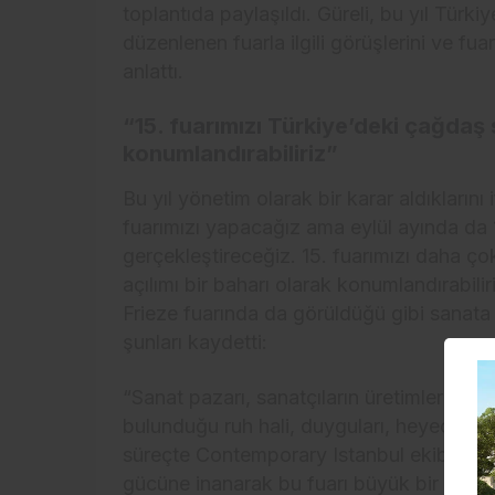
toplantıda paylaşıldı. Güreli, bu yıl Türkiy
düzenlenen fuarla ilgili görüşlerini ve fu
anlattı.
“15. fuarımızı Türkiye’deki çağdaş 
konumlandırabiliriz”
Bu yıl yönetim olarak bir karar aldıkların
fuarımızı yapacağız ama eylül ayında da
gerçekleştireceğiz. 15. fuarımızı daha ço
açılımı bir baharı olarak konumlandırabil
Frieze fuarında da görüldüğü gibi sanata 
şunları kaydetti:
“Sanat pazarı, sanatçıların üretimleri de d
bulunduğu ruh hali, duyguları, heyecanlar
süreçte Contemporary Istanbul ekibi ve a
gücüne inanarak bu fuarı büyük bir özveri 