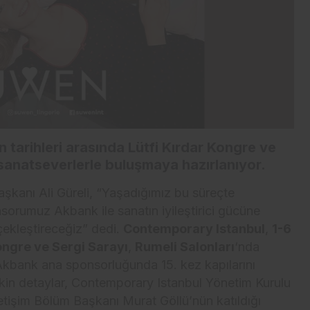
an
tarihleri arasında
Lütfi Kırdar Kongre ve
sanatseverlerle buluşmaya hazırlanıyor.
şkanı Ali Güreli, “Yaşadığımız bu süreçte
orumuz Akbank ile sanatın iyileştirici gücüne
rçekleştireceğiz” dedi.
Contemporary Istanbul
,
1-6
ongre ve Sergi Sarayı
,
Rumeli Salonları
‘nda
Akbank ana sponsorluğunda 15. kez kapılarını
kin detaylar, Contemporary Istanbul Yönetim Kurulu
etişim Bölüm Başkanı Murat Göllü’nün katıldığı