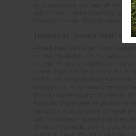
bir çağdaş sanat fuarı yapmak olduğu kad
galerilerimizin sanata daha fazla ilgi du
tırmandırarak canlı tutma olduğunun bilin
1 Haziran’da “Sanatçı Günü” etkinli
Akbank Kurumsal İletişim Bölüm Başkanı Mu
ve Prof. Hasan Bülent Kahraman küratörl
serginin 1-6 Haziran tarihleri arasında A
söyledi. Fuar, “VIP Ön İzlemesi” 1-2 Hazi
Lütfi Kırdar Kongre Merkezi Rumeli Salon
Istanbul’un bu edisyonuna Contemporary 
Borusan Contemporary, Odun Pazarı Mo
katılacak. Ziyaretçilerin salgın tedbirleri
alınacağı fuarda, ön izleme günleriyle bir
galeriler tarafından eserleri sergilenen sa
etkinlikleri yapılacak. Bu yıl fuarda, Ann
Gallery, Bozlu Art Project, C24 Gallery, C