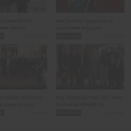
bu’ndan Kültür
Ata Demirer Gazinosu ile
lıcı yatırım
yazın ritmi değişiyor
at
2 hafta önce
Kültür-Sanat
1 ay önce
in müzik endüstrisi
Koç Topluluğu’nun 100. yılına
a sahneye çıktı
özel sergi VEKAM’da
kapılarını açtı
at
2 ay önce
Kültür-Sanat
2 ay önce