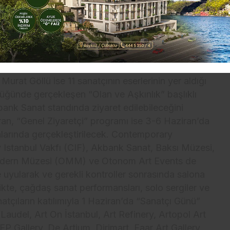
ar sanatseverlerin, koleksiyonerlerin,
ymasını sağlama, sanatın içinde olma heyecanını
cindeyiz.”
kleri yapılacak
rat Göllü ise 11 sanatçının eserlerinin yer aldığı
üğünde gerçekleşen “Olan ve Aşkınlık” başlıklı
kbank Sanat standında ziyaret edilebileceğini
ran, “Genel Ziyaretçi” programı ise 3-6 Haziran’da
larında gerçekleştirilecek. Contemporary
Istanbul Vakfı (CIF), Akbank Sanat, Baksı Müzesi,
dern Müzesi (OMM) ve Otonom Art Events de
ne uyularak ve gerekli kontroller sonrasında salona
likte, çağdaş sanat performansları, solo sergiler ve
natçıların katılımıyla 1 Haziran’da “Sanatçı Günü”
a Laudel, Art On İstanbul, Art Refinery, Artopol Art
EP Gallery, De Artium, Dirimart, Faar Art Gallery,