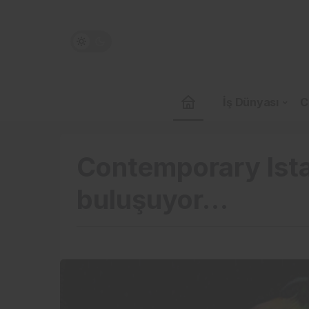
İş Dünyası
C
Contemporary Ista
buluşuyor…