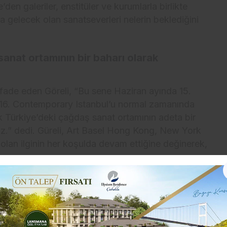
e’den galeriler, enstitüler ve kurumlarla birlikte
ara gelecek olan sanatseverleri nelerin beklediğini
sanat ortamının bir baharı olarak
ı ifade eden Göreli, “Bu sene Haziran ayında 15.
 16. Contemporary Istanbul’u normal zamanında
k Türkiye’deki çağdaş sanat ortamının adeta bir
iriz.” dedi. Güreli, Art Basel Hong Kong, New York
olan ilginin her koşulda devam ettiğine değinerek,
ahil bugünün koşulları ile birlikte toplumun içinde
ı ile de son derece bağlantılıdır. Yaşadığımız bu
na sponsorumuz Akbank ile sanatın iyileştirici
ile gerçekleştireceğiz. Bizim görevimizin nitelikli