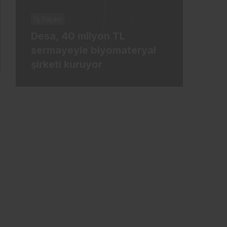
İş-Yaşam
İş-Ya
Desa, 40 milyon TL
Tür
sermayeyle biyomateryal
mily
şirketi kuruyor
ham