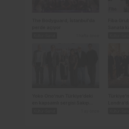
The Bodyguard, İstanbul’da
Fiba Gru
perde açıyor
Sanata ka
Kültür-Sanat
1 hafta önce
Kültür-San
Yoko Ono’nun Türkiye’deki
Türkiye’n
en kapsamlı sergisi Sakıp
Londra’d
Sabancı Müzesi’nde
Kültür-Sanat
1 ay önce
Kültür-San