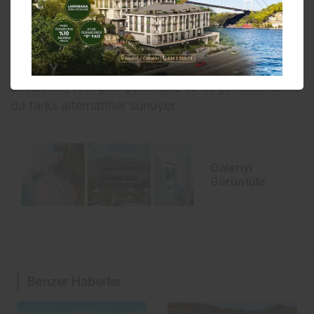
sadece tekne ve yat gezginlerinin değil çevresinde
yer alan Dalyan, Kayaköy, Ölüdeniz, Likya Yolu,
Saklıkent Kanyonu, Kelebekler Vadisi, Kabak Koyu
gibi tarihi ve doğa güzelliklere yakınlığı ile gezmeyi
sevenlere, fotoğraf çekenlere ve doğa tutkunlarına
da farklı alternatifler sunuyor.
Galeriyi
Görüntüle
Benzer Haberler