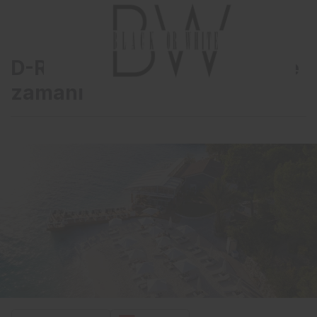
D-Resort Göcek’te yenilenme
zamanı