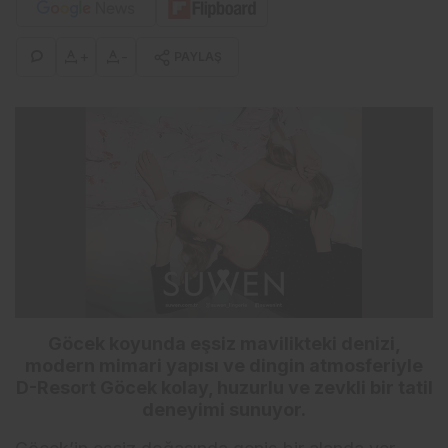
+
-
PAYLAŞ
Göcek koyunda eşsiz mavilikteki denizi,
modern mimari yapısı ve dingin atmosferiyle
D-Resort Göcek kolay, huzurlu ve zevkli bir tatil
deneyimi sunuyor.