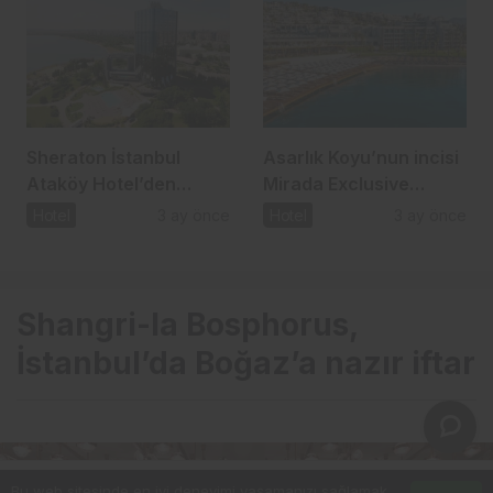
Sheraton İstanbul
Asarlık Koyu’nun incisi
Ataköy Hotel’den
Mirada Exclusive
bahara özel lezzet ve
Bodrum ile yaza
Hotel
3 ay önce
Hotel
3 ay önce
müzik programı
merhaba
Shangri-la Bosphorus,
İstanbul’da Boğaz’a nazır iftar
Bu web sitesinde en iyi deneyimi yaşamanızı sağlamak