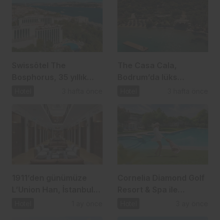
Swissôtel The
The Casa Cala,
Bosphorus, 35 yıllık
Bodrum’da lüks
mirasını geleceğe
turizmin yeni adresi
Hotel
3 hafta önce
Hotel
3 hafta önce
taşıyor
oldu
1911’den günümüze
Cornelia Diamond Golf
L’Union Han, İstanbul
Resort & Spa ile
turizmine yeni bir
unutulmaz bayram tatili
Hotel
1 ay önce
Hotel
3 ay önce
değer katıyor