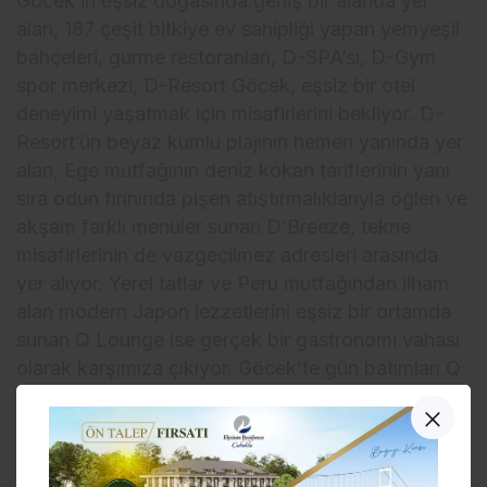
Göcek’in eşsiz doğasında geniş bir alanda yer
alan, 187 çeşit bitkiye ev sahipliği yapan yemyeşil
bahçeleri, gurme restoranları, D-SPA’sı, D-Gym
spor merkezi, D-Resort Göcek, eşsiz bir otel
deneyimi yaşatmak için misafirlerini bekliyor. D-
Resort’ün beyaz kumlu plajının hemen yanında yer
alan, Ege mutfağının deniz kokan tariflerinin yanı
sıra odun fırınında pişen atıştırmalıklarıyla öğlen ve
akşam farklı menüler sunan D’Breeze, tekne
misafirlerinin de vazgeçilmez adresleri arasında
yer alıyor. Yerel tatlar ve Peru mutfağından ilham
alan modern Japon lezzetlerini eşsiz bir ortamda
sunan Q Lounge ise gerçek bir gastronomi vahası
olarak karşımıza çıkıyor. Göcek’te gün batımları Q
Lounge’ın eşsiz DJ performansları ve özel imza
kokteylleri eşliğinde gerçekleşiyor. Yaz anıları Q
Lounge ile unutulmaz zamanlara dönüşüyor. D-
Resort Göcek, Göcek merkezindeki konumu ile