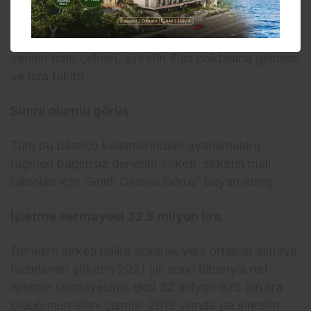
tarihinde yapılan bir protokolle tahsil edilmiş.
Ömerhan Gıda’nın hikayesi de farklı bir yazı
konusu olacak nitelikte. Sadettin Yazgülü’ne
verilen hatır çekleri, şirketin iflas noktasına gelmesi
ve icra takibi…
Sınırlı olumlu görüş
Tüm bu bilanço kalemlerindeki ayarlamalara
rağmen bağımsız denetim şirketi, şirketin mali
tabloları için ‘Sınırlı Olumlu Görüş’ beyan etmiş.
İşletme sermayesi 32.8 milyon lira
Denetim şirketi halka açılarak yeni ortaklar almaya
hazırlanan şirketin 2021 yılı sonu itibarıyla net
işletme sermayesinin eksi 32 milyon 875 bin lira
olduğunun altını çizmiş! 2019 yılında da şirketin