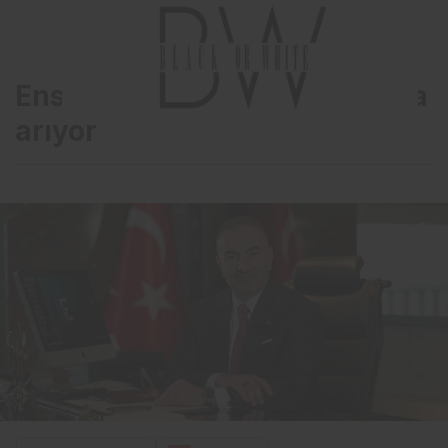
Ensari Deri umudunu borsada
arıyor