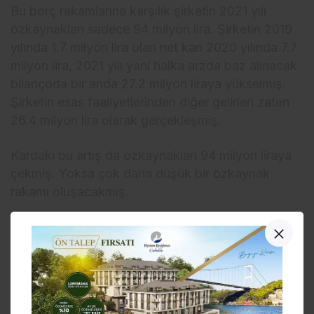
Bu borç rakamlarına karşılık şirketin 2021 yılı
özkaynakları sadece 94 milyon lira. Şirketin 2019
yılında 1.7 milyon lira olan net karı 2020 yılında 7.7
milyon lira, 2021 yılı yani halka arzda baz alınacak
bilançoda bir anda 27.2 milyon liraya yükselmiş.
Şirketin esas faaliyetlerinden diğer gelirleri zaten
26.4 milyon lira olarak gerçekleşmiş.
Kardaki bu artış da özkaynakları 94 milyon liraya
çekmiş. Yoksa çok daha düşük bir özkaynak
rakamı oluşacakmış.
Bu arada şirket muhasebe kayıtlarında şüpheli
alacak olarak geçirilen ticari alacak iptal edilmiş.
Bu da gelir kalemine 9.4 milyon lira katkı yapmış.
Mardin’de faaliyet gösteren Ömerhan Gıda’nın 9
milyon lira tutarındaki bakiyesi de 28 Eylül 2021