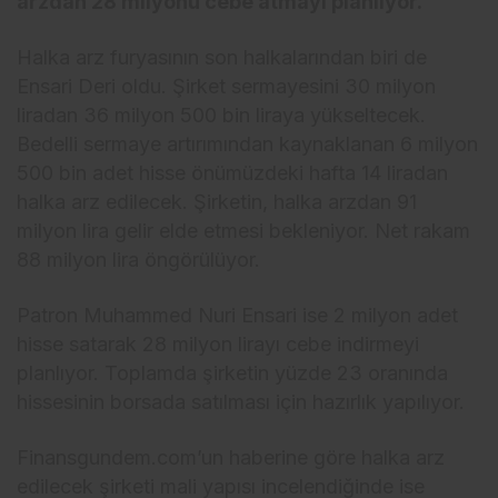
arzdan 28 milyonu cebe atmayı planlıyor.
Halka arz furyasının son halkalarından biri de
Ensari Deri oldu. Şirket sermayesini 30 milyon
liradan 36 milyon 500 bin liraya yükseltecek.
Bedelli sermaye artırımından kaynaklanan 6 milyon
500 bin adet hisse önümüzdeki hafta 14 liradan
halka arz edilecek. Şirketin, halka arzdan 91
milyon lira gelir elde etmesi bekleniyor. Net rakam
88 milyon lira öngörülüyor.
Patron Muhammed Nuri Ensari ise 2 milyon adet
hisse satarak 28 milyon lirayı cebe indirmeyi
planlıyor. Toplamda şirketin yüzde 23 oranında
hissesinin borsada satılması için hazırlık yapılıyor.
Finansgundem.com’un haberine göre halka arz
edilecek şirketi mali yapısı incelendiğinde ise