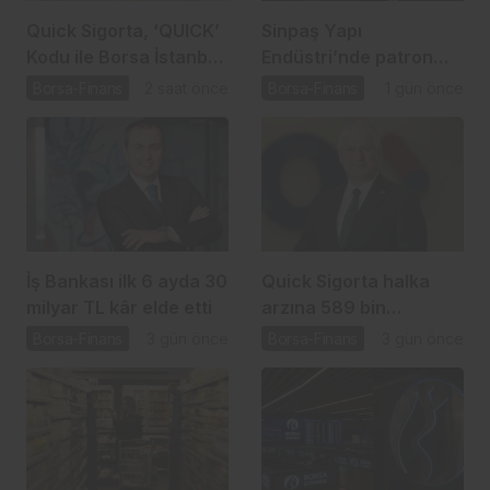
Quick Sigorta, ‘QUICK’
Sinpaş Yapı
Kodu ile Borsa İstanbul
Endüstri’nde patron
Yıldız Pazar’da
satışı için SPK süreci
Borsa-Finans
2 saat önce
Borsa-Finans
1 gün önce
başladı
İş Bankası ilk 6 ayda 30
Quick Sigorta halka
milyar TL kâr elde etti
arzına 589 bin
yatırımcıdan talep
Borsa-Finans
3 gün önce
Borsa-Finans
3 gün önce