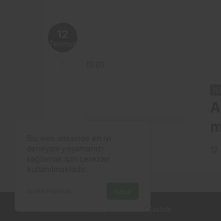
12
Temmuz
15:01
İş
A
m
Bu web sitesinde en iyi
deneyimi yaşamanızı
12
sağlamak için çerezler
kullanılmaktadır.
Gizlilik Politikası
Kabul
© Telif Hakkı 2026, Tüm Hakları Saklıdır