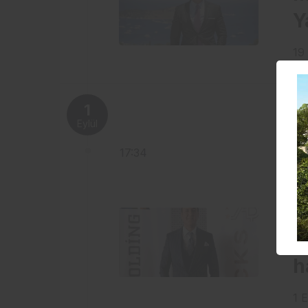
Y
19
1
Eylül
17:34
İş
A
H
h
1 E