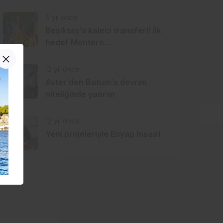
6 yıl önce
Beşiktaş’a kaleci transferi! İlk
hedef Montero…
12 yıl önce
Avter’den Batum’a devrim
niteliğinde yatırım
12 yıl önce
Yeni projeleriyle Enyap İnşaat