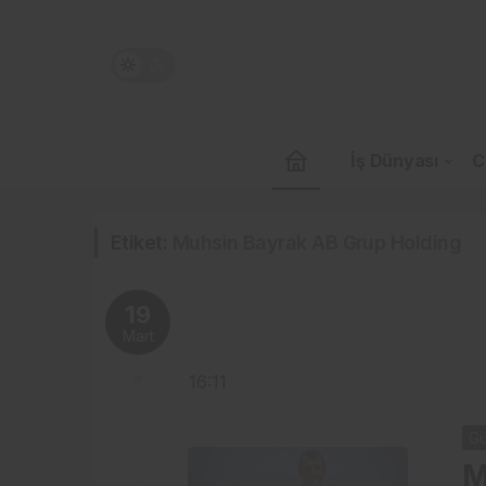
İş Dünyası
C
Etiket:
Muhsin Bayrak AB Grup Holding
19
Mart
16:11
Gü
M