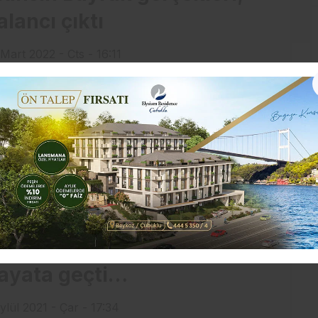
alancı çıktı
 Mart 2022 - Cts - 16:11
 Dünyası
BStocks, AB Grup
olding’in güvencesi ile
ayata geçti…
ylül 2021 - Çar - 17:34