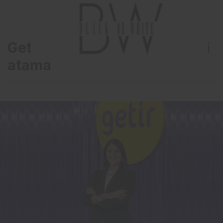
Getir üst yönetiminde iki yeni
atama