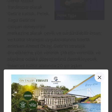
Genel Müdür
Yardımcısı olarak
Getir’e katıldı. Petek
Petek Taga
Taga Getir’de
çalışan deneyimini
merkezine alarak çevik ve sürdürülebilir insan
ve kültür stratejisi uygulamalarına liderlik
ederken Ahmet Okay, Getir’in stratejik
önceliklerine yön vererek şirketin verimlilik ve
büyüme odaklı dönüşümünü destekleyecek.
İnsan ve kültür alanında 20 yılı aşkın
deneyimiyle öne çıkan Petek Taga,
ING Türkiye, Yapı
Kredi, Yapı Kredi
Teknoloji ve
UniCredit gibi
sektörün lider