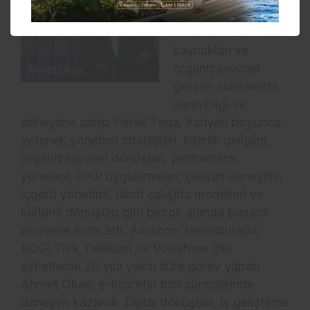
kurumlarında önemli
roller üstlendi. İnsan
kaynakları ve
organizasyonel
Ahmet Okay
gelişim alanlarında
derin bilgi ve
deneyime sahip Petek Taga, kariyeri boyunca
yetenek yönetimi stratejileri, liderlik gelişimi,
organizasyonel dönüşüm, performans
yönetimi, OKR uygulamaları, çalışan deneyimi,
içgörü yönetimi, hibrit çalışma modelleri ve
kültürel dönüşüm gibi birçok alanda başarılı
projelere imza attı.
Amazon, Hepsiburada,
BCG, Türk Telekom ve Vodafone gibi
şirketlerde 20 yıla yakın süre görev yapan
Ahmet Okay, e-ticaretin tüm süreçlerinde
deneyim kazandı. Dijital dönüşüm, iş geliştirme