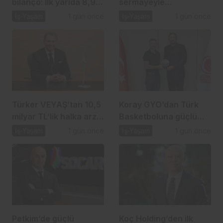
bilanço: İlk yarıda 8,9
sermayeyle
milyar TL net kâr
biyomateryal şirketi
İş-Yaşam
1 gün önce
İş-Yaşam
1 gün önce
kuruyor
Türker VEYAŞ’tan 10,5
Koray GYO’dan Türk
milyar TL’lik halka arz
Basketboluna güçlü
hamlesi
destek
İş-Yaşam
1 gün önce
İş-Yaşam
1 gün önce
Petkim’de güçlü
Koç Holding’den ilk