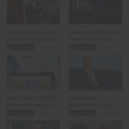
Şekerbank’tan Üretim
Yabancıdan 186 milyon
ve KOBİ odaklı büyüme
dolarlık hisse satışı
hamlesi
Borsa-Finans
1 gün önce
Borsa-Finans
1 gün önce
Quick Sigorta, ‘QUICK’
Sinpaş Yapı
Kodu ile Borsa İstanbul
Endüstri’nde patron
Yıldız Pazar’da
satışı için SPK süreci
Borsa-Finans
1 gün önce
Borsa-Finans
2 gün önce
başladı