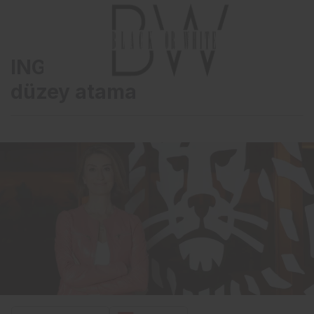
ING Türkiye’den globale üst
düzey atama