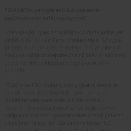
“Öztürk’ün yeni görevi Hub yapısının
güçlenmesine katkı sağlayacak”
Atamayla ilgili yapılan açıklamada görüşlerine yer
verilen ING Türkiye Genel Müdürü Alper Gökgöz,
Meltem Kalender Öztürk’ün ING Türkiye ailesinin
İnsan ve Kültür stratejisine önemli katkılar sağlamış
değerli bir lider olduğunu vurgulayarak şöyle
konuştu:
“Öztürk’ün ING Grubu içinde globalde önemli bir
role atanması bize büyük bir gurur veriyor.
Öztürk’ün yeni görevinde lNG’nin stratejik
hedeflerine ulaşmasında artan stratejik öneme
sahip Hub yapısının güçlenmesine önemli katkıları
olacağına inanıyorum. Bu zamana kadar ING
Türkiye’den globale yapılan atamalar Türkiye