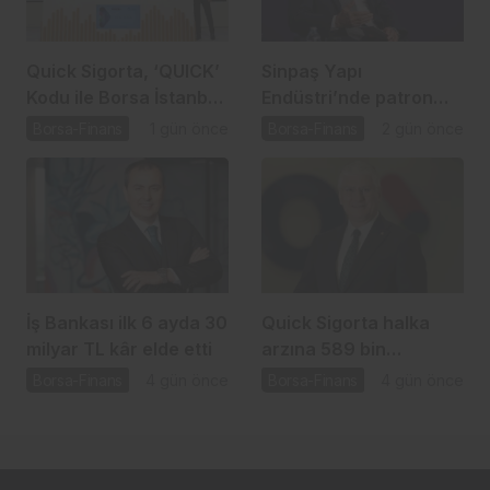
Quick Sigorta, ‘QUICK’
Sinpaş Yapı
Kodu ile Borsa İstanbul
Endüstri’nde patron
Yıldız Pazar’da
satışı için SPK süreci
Borsa-Finans
1 gün önce
Borsa-Finans
2 gün önce
başladı
İş Bankası ilk 6 ayda 30
Quick Sigorta halka
milyar TL kâr elde etti
arzına 589 bin
yatırımcıdan talep
Borsa-Finans
4 gün önce
Borsa-Finans
4 gün önce