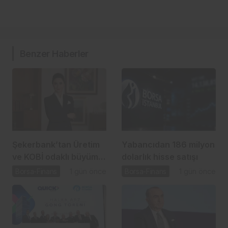
Benzer Haberler
Şekerbank’tan Üretim
Yabancıdan 186 milyon
ve KOBİ odaklı büyüme
dolarlık hisse satışı
hamlesi
Borsa-Finans
1 gün önce
Borsa-Finans
1 gün önce