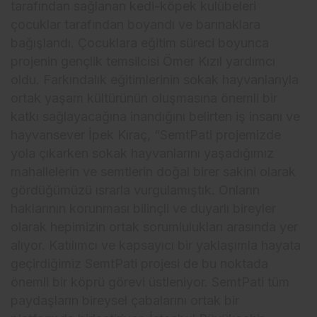
tarafından sağlanan kedi-köpek kulübeleri
çocuklar tarafından boyandı ve barınaklara
bağışlandı. Çocuklara eğitim süreci boyunca
projenin gençlik temsilcisi Ömer Kızıl yardımcı
oldu. Farkındalık eğitimlerinin sokak hayvanlarıyla
ortak yaşam kültürünün oluşmasına önemli bir
katkı sağlayacağına inandığını belirten iş insanı ve
hayvansever İpek Kıraç, “SemtPati projemizde
yola çıkarken sokak hayvanlarını yaşadığımız
mahallelerin ve semtlerin doğal birer sakini olarak
gördüğümüzü ısrarla vurgulamıştık. Onların
haklarının korunması bilinçli ve duyarlı bireyler
olarak hepimizin ortak sorumlulukları arasında yer
alıyor. Katılımcı ve kapsayıcı bir yaklaşımla hayata
geçirdiğimiz SemtPati projesi de bu noktada
önemli bir köprü görevi üstleniyor. SemtPati tüm
paydaşların bireysel çabalarını ortak bir