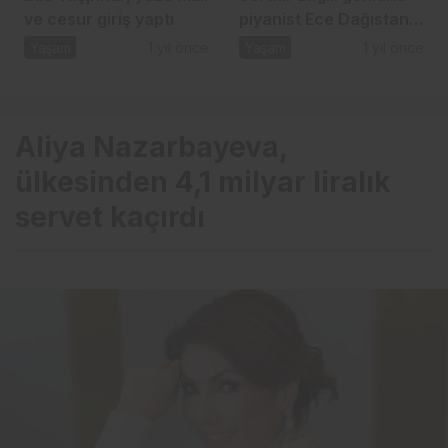
ve cesur giriş yaptı
piyanist Ece Dağıstan’a
kaptırdı
Yaşam
1 yıl önce
Yaşam
1 yıl önce
Aliya Nazarbayeva,
ülkesinden 4,1 milyar liralık
servet kaçırdı