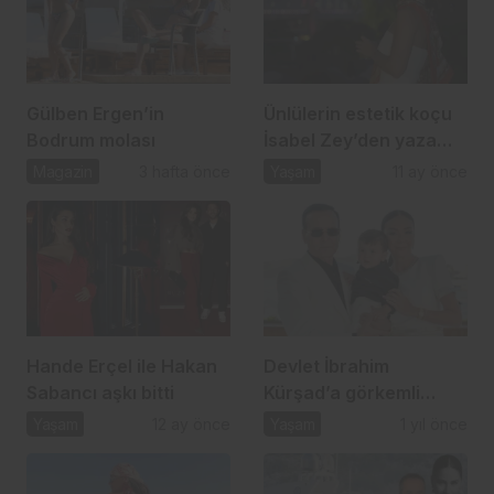
Gülben Ergen’in
Ünlülerin estetik koçu
Bodrum molası
İsabel Zey’den yaza
veda daveti
Magazin
3 hafta önce
Yaşam
11 ay önce
Hande Erçel ile Hakan
Devlet İbrahim
Sabancı aşkı bitti
Kürşad’a görkemli
doğum günü kutlaması
Yaşam
12 ay önce
Yaşam
1 yıl önce