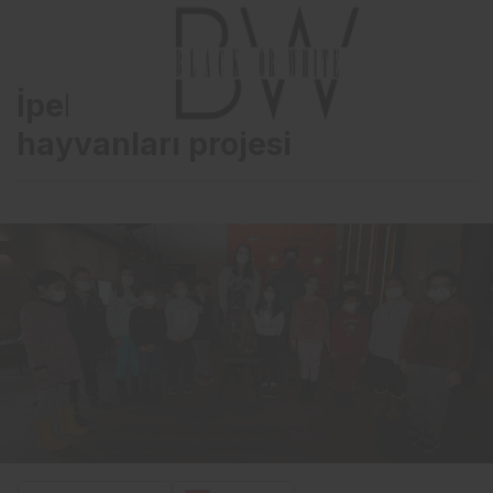
İpek Kıraç’tan sokak
hayvanları projesi