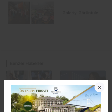
Galeriyi Görüntüle
Benzer Haberler
Gülben Ergen’in
Ünlülerin estetik koçu