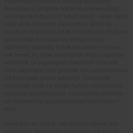
platformda birleştiriyor. İstanbul Büyükşehir
Belediyesi iş birliğinde sokak hayvanlarını kayıt
altına alarak ihtiyaçlarını tespit ediyor, veriye dayalı
karar alma süreçlerini yürütüyoruz. Şimdi de
çocukları ve gençleri sokak hayvanlarıyla doğru ve
güvenli iletişim konusunda bilinçlendirme
eğitimlerini başlattık. Sokaktaki canları korumak,
hak temelli bir ortak paydada bir arada yaşamayı
öğrenmek ve yaşadığımız mahalleleri onlar için
daha yaşanabilir hale getirmek için çalışmalarımıza
hız kesmeden devam edeceğiz. Farkındalık
eğitimlerini ortak bir yaşam kültürü oluşturulması
açısından değerli buluyor, önümüzdeki dönemde
bu eğitimlerimizi yaygınlaştırmayı hedefliyoruz”
dedi.
Ömer Kızıl da “Sokak hayvanlarına yönelik tüm
çalışmalara gençleri de dâhil etmek çok önemli.