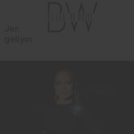
Jennifer Lopez, Türkiye’ye
geliyor