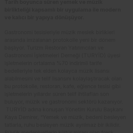
Tarih boyunca süren yemek ve müzik
birlikteliği kapsamlı bir uygulama ile modern
ve kalıcı bir yapıya dönüşüyor.
Gastronomi tesisleriyle müzik meslek birlikleri
arasında imzalanan protokolle yeni bir dönem
başlıyor. Turizm Restoran Yatırımcıları ve
Gastronomi İşletmeleri Derneği (TURYİD) üyesi
işletmelerin ortalama %70 indirimli tarife
bedelleriyle tek elden kolayca müzik lisansı
alabilmesini ve telif lisansını kolaylaştıracak olan
bu protokolle, restoran, kafe, eğlence tesisi gibi
işletmelerin yıllardır süren telif ihtilafları son
buluyor, müzik ve gastronomi sektörü kazanıyor.
TURYİD adına konuşan Yönetim Kurulu Başkanı
Kaya Demirer, “Yemek ve müzik, bedeni besleyen
tatlarla, ruhu besleyen müzik ayrılmaz bir ikilidir.
Büyük medeniyetlerin kültür mirası olan fresk,