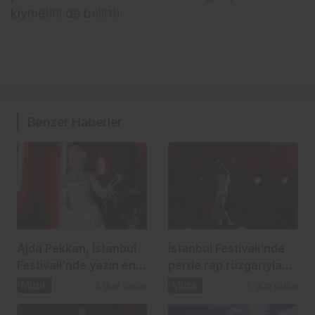
kıymetini de belirtti.
Benzer Haberler
Ajda Pekkan, İstanbul
İstanbul Festivali’nde
Festivali’nde yazın en
perde rap rüzgarıyla
güçlü sahnelerinden
açıldı
Müzik
3 gün önce
Müzik
3 gün önce
birine imza attı