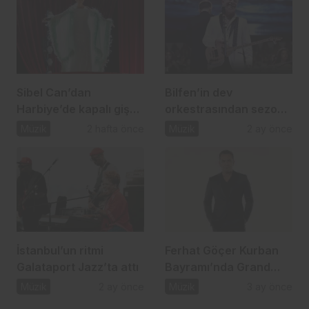
Sibel Can’dan
Bilfen’in dev
Harbiye’de kapalı gişe
orkestrasından sezon
müzik şöleni
finaline yakışan konser
Müzik
2 hafta önce
Müzik
2 ay önce
İstanbul’un ritmi
Ferhat Göçer Kurban
Galataport Jazz’ta attı
Bayramı’nda Grand
Pasha Girne’de
Müzik
2 ay önce
Müzik
3 ay önce