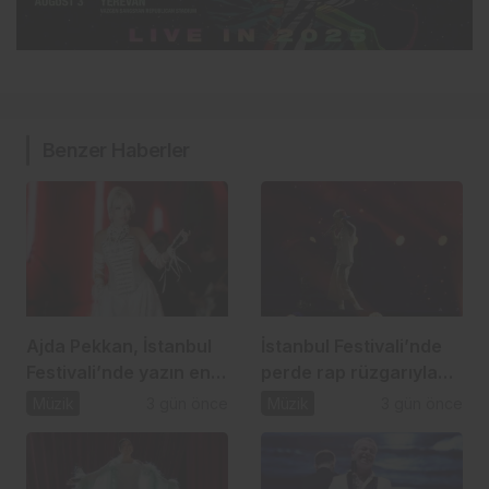
Benzer Haberler
Ajda Pekkan, İstanbul
İstanbul Festivali’nde
Festivali’nde yazın en
perde rap rüzgarıyla
güçlü sahnelerinden
açıldı
Müzik
3 gün önce
Müzik
3 gün önce
birine imza attı