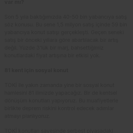
var mı?
Son 5 yıla baktığımızda 40-50 bin yabancıya satış
söz konusu. Bu sene 1,5 milyon satış içinde 59 bin
yabancıya konut satışı gerçekleşti. Geçen seneki
satış bir önceki yıllara göre abartılacak bir artış
değil. Yüzde 3’lük bir marj, bahsettiğimiz
konutlardaki fiyat artışına bir etkisi yok.
81 kent için sosyal konut
TOKİ ile yakın zamanda yine bir sosyal konut
hamlesini 81 ilimizde yapacağız. Bir de kentsel
dönüşüm konutları yapıyoruz. Bu muafiyetlerle
birlikte deprem riskini kontrol edecek adımlar
atmayı planlıyoruz.
TOKİ konutları sayesinde serbest piyasadaki