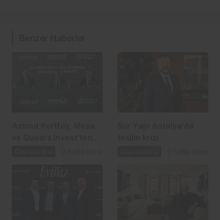
Benzer Haberler
Azimut Portföy, Mesa
Sur Yapı Antalya’da
ve Quvars Invest’ten
teslim krizi
gayrimenkulde
Gayrimenkul
2 hafta önce
Gayrimenkul
2 hafta önce
stratejik ortaklık