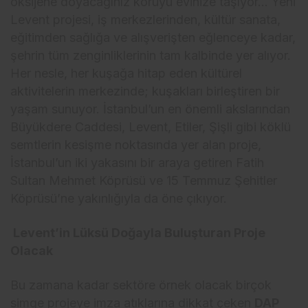
oksijene doyacağınız koruyu evinize taşıyor… Yeni
Levent projesi, iş merkezlerinden, kültür sanata,
eğitimden sağlığa ve alışverişten eğlenceye kadar,
şehrin tüm zenginliklerinin tam kalbinde yer alıyor.
Her nesle, her kuşağa hitap eden kültürel
aktivitelerin merkezinde; kuşakları birleştiren bir
yaşam sunuyor. İstanbul’un en önemli akslarından
Büyükdere Caddesi, Levent, Etiler, Şişli gibi köklü
semtlerin kesişme noktasında yer alan proje,
İstanbul’un iki yakasını bir araya getiren Fatih
Sultan Mehmet Köprüsü ve 15 Temmuz Şehitler
Köprüsü’ne yakınlığıyla da öne çıkıyor.
Levent’in Lüksü Doğayla Buluşturan Proje
Olacak
Bu zamana kadar sektöre örnek olacak birçok
simge projeye imza atıklarına dikkat çeken
DAP