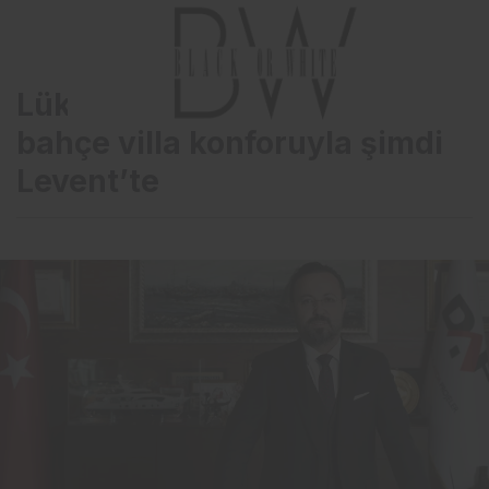
Lüks ve Country yaşamı
bahçe villa konforuyla şimdi
Levent’te