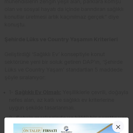
mühendislerin zengin yeşil alan, parklara komşu
olan ve sosyal hayatı da içinde barındıran sağlıklı
konutlar üretmesi artık kaçınılmaz gerçek” diye
konuştu.
Şehirde Lüks ve Country Yaşamın Kriterleri
Geliştirdiği ‘Sağlıklı Ev’ konseptiyle konut
sektörüne yeni bir soluk getiren DAP’ın, ‘Şehirde
Lüks ve Country Yaşam’ standartları 5 maddede
şöyle sıralanıyor:
1-
Sağlıklı Ev Olmalı:
Yeşilliklerle çevrili, doğayla
nefes alan, az katlı ve sağlıklı ev kriterlerine
uygun şekilde tasarlanmalı.
2-
Şehrin merkezinde ve köklü bir semtte yer
almalı:
Şehrin en önemli noktalarından birinde,