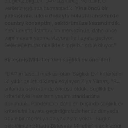
ettiğimiz bilgileri, DAP uzmanlığı ve bilimsel
verilerin ışığında harmanladık.
Yine öncü bir
yaklaşımla, lüksü doğayla buluşturan şehirde
country konseptini, sektörümüze kazandırdık.
Yeni Levent, İstanbul’un merkezinde, daha önce
yapılmayanı yapma vizyonu ile hayata geçiyor.
Geleceğe miras nitelikte simge bir proje oluyor.”
Birleşmiş Milletler’den sağlıklı ev önerileri
“DAP’ın tescilli markası olan ‘Sağlıklı Ev’ kriterlerini
iki yıldır geliştirdiklerini söyleyen Ziya Yılmaz, “Bu
anlamda sektörün de öncüsü olduk. Sağlıklı Ev
kriterleriyle insanların yaşam standardına
dokunduk. Pandeminin daha en başında sağlıklı ev
kriterlerini hayata geçirdiğimizde henüz dünyada
böyle bir model ya da yaklaşım yoktu. Bugün
geldiğimiz noktada Birleşmiş Milletler’in açıkladığı