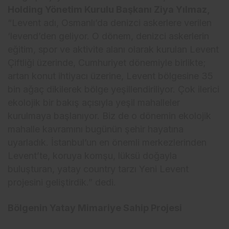
Holding Yönetim Kurulu Başkanı Ziya Yılmaz,
“Levent adı, Osmanlı’da denizci askerlere verilen
‘levend’den geliyor. O dönem, denizci askerlerin
eğitim, spor ve aktivite alanı olarak kurulan Levent
Çiftliği üzerinde, Cumhuriyet dönemiyle birlikte;
artan konut ihtiyacı üzerine, Levent bölgesine 35
bin ağaç dikilerek bölge yeşillendiriliyor. Çok ilerici
ekolojik bir bakış açısıyla yeşil mahalleler
kurulmaya başlanıyor. Biz de o dönemin ekolojik
mahalle kavramını bugünün şehir hayatına
uyarladık. İstanbul’un en önemli merkezlerinden
Levent’te, koruya komşu, lüksü doğayla
buluşturan, yatay country tarzı Yeni Levent
projesini geliştirdik.” dedi.
Bölgenin Yatay Mimariye Sahip Projesi