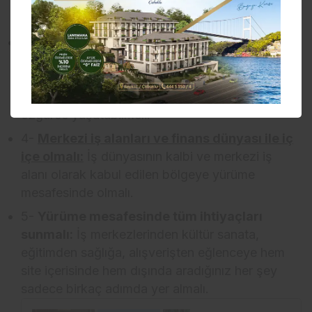
zengin geçmişi, kültürel atmosferi ve ayrıcalıkları
ile kent hayatı için vazgeçilmez olmalı.
3-
Doğayı ve şehri; kültür, sanat, moda ve
eğlenceyle mükemmel şekilde harmanlamalı:
Bir yanda tabiatın yenileyici ruhu, diğer yanda
kent hayatının canlılığı ile hem yeşili hem de şehri
özgürce yaşatabilmeli.
4-
Merkezi iş alanları ve finans dünyası ile iç
içe olmalı:
İş dünyasının kalbi ve merkezi iş
alanı olarak kabul edilen bölgeye yürüme
mesafesinde olmalı.
5-
Yürüme mesafesinde tüm ihtiyaçları
sunmalı:
İş merkezlerinden kültür sanata,
eğitimden sağlığa, alışverişten eğlenceye hem
site içerisinde hem dışında aradığınız her şey
sadece birkaç adımda yer almalı.