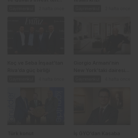
gayrimenkulde
Gayrimenkul
2 hafta önce
Gayrimenkul
2 hafta önce
stratejik ortaklık
Koç ve Seba İnşaat’tan
Giorgio Armani’nin
Riva’da güç birliği
New York’taki dairesi
10 milyon dolara
Gayrimenkul
4 hafta önce
Gayrimenkul
4 hafta önce
satışta
Türk konut
İş GYO’dan Kasaba