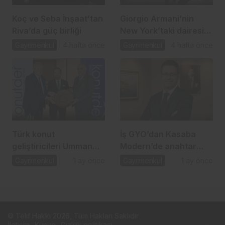
Koç ve Seba İnşaat’tan
Giorgio Armani’nin
Riva’da güç birliği
New York’taki dairesi
10 milyon dolara
Gayrimenkul
4 hafta önce
Gayrimenkul
4 hafta önce
satışta
Türk konut
İş GYO’dan Kasaba
geliştiricileri Umman
Modern’de anahtar
pazarı için masaya
teslim dönemi
Gayrimenkul
1 ay önce
Gayrimenkul
1 ay önce
oturdu
© Telif Hakkı 2026, Tüm Hakları Saklıdır
İletişim
Künye
Gizlilik politikası