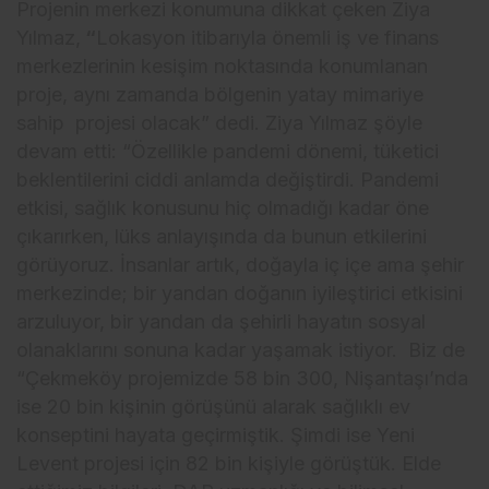
Projenin merkezi konumuna dikkat çeken Ziya
Yılmaz,
“
Lokasyon itibarıyla önemli iş ve finans
merkezlerinin kesişim noktasında konumlanan
proje, aynı zamanda bölgenin yatay mimariye
sahip projesi olacak” dedi. Ziya Yılmaz şöyle
devam etti: “Özellikle pandemi dönemi, tüketici
beklentilerini ciddi anlamda değiştirdi. Pandemi
etkisi, sağlık konusunu hiç olmadığı kadar öne
çıkarırken, lüks anlayışında da bunun etkilerini
görüyoruz. İnsanlar artık, doğayla iç içe ama şehir
merkezinde; bir yandan doğanın iyileştirici etkisini
arzuluyor, bir yandan da şehirli hayatın sosyal
olanaklarını sonuna kadar yaşamak istiyor. Biz de
“Çekmeköy projemizde 58 bin 300, Nişantaşı’nda
ise 20 bin kişinin görüşünü alarak sağlıklı ev
konseptini hayata geçirmiştik. Şimdi ise Yeni
Levent projesi için 82 bin kişiyle görüştük. Elde