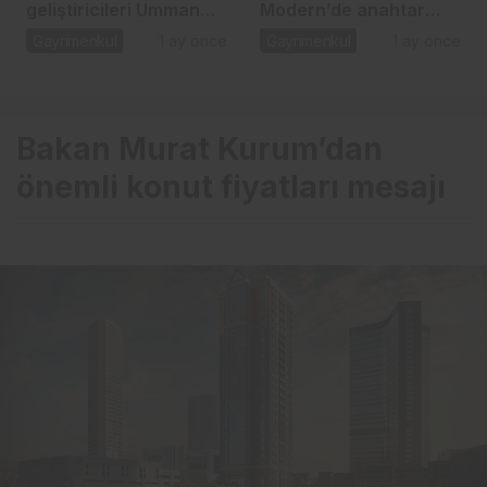
geliştiricileri Umman
Modern’de anahtar
pazarı için masaya
teslim dönemi
Gayrimenkul
1 ay önce
Gayrimenkul
1 ay önce
oturdu
Bakan Murat Kurum’dan
önemli konut fiyatları mesajı