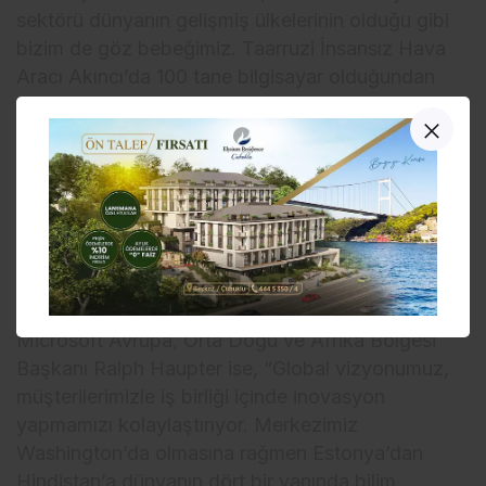
sektörü dünyanın gelişmiş ülkelerinin olduğu gibi
bizim de göz bebeğimiz. Taarruzi İnsansız Hava
Aracı Akıncı’da 100 tane bilgisayar olduğundan
bahsediyoruz. Burada esasında, bilgisayarlardan
kasıt karmaşık ama bir o kadar da etkin yazılım
sistemleri. Artık icat edilen her bir üründe, her bir
sistemde yazılım başı çekiyor. Önümüzdeki
dönemde yazılımın nüfuz etmediği tek bir sektör
kalmayacak.” diye konuştu.
“Ekibimiz Ar-Ge çalışmalarına çoktan başladı”
Microsoft Avrupa, Orta Doğu ve Afrika Bölgesi
Başkanı Ralph Haupter ise, “Global vizyonumuz,
müşterilerimizle iş birliği içinde inovasyon
yapmamızı kolaylaştırıyor. Merkezimiz
Washington’da olmasına rağmen Estonya’dan
Hindistan’a dünyanın dört bir yanında bilim