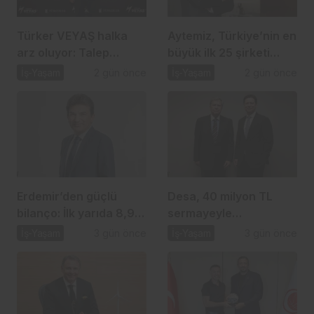
Türker VEYAŞ halka
Aytemiz, Türkiye’nin en
arz oluyor: Talep
büyük ilk 25 şirketi
toplama 12 Ağustos’ta
arasında
İş-Yaşam
2 gün önce
İş-Yaşam
2 gün önce
başlıyor
Erdemir’den güçlü
Desa, 40 milyon TL
bilanço: İlk yarıda 8,9
sermayeyle
milyar TL net kâr
biyomateryal şirketi
İş-Yaşam
3 gün önce
İş-Yaşam
3 gün önce
kuruyor