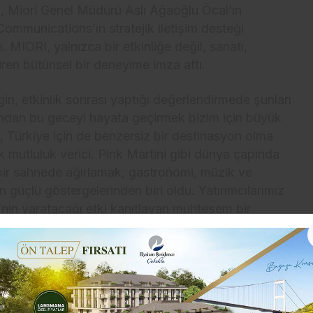
n, Miori Genel Müdürü Aslı Ağaoğlu Öcal’ın
mmunications’ın stratejik iletişim desteği
. MIORI, yalnızca bir etkinliğe değil, sanatı,
ren bütünsel bir deneyime imza attı.
in, etkinlik sonrası yaptığı değerlendirmede şunları
rdından bu geceyi hayata geçirmek bizim için büyük
, Türkiye için de benzersiz bir destinasyon olma
k mutluluk verici. Pink Martini gibi dünya çapında
 bir sahnede ağırlamak, gastronomi, müzik ve
 güçlü göstergelerinden biri oldu. Yatırımcılarımız
’nin yaratacağı etki kanıtlayan muhteşem bir
nyasının seçkin isimlerinin yanı sıra prestijli
oyut kazandı. Saffet Emre Tonguç, Arda Sayıner,
l Baler, Ahu Orakçıoğlu, Saruhan Tan, Rahşan Tan,
değerli konuklar MIORI’nin zarif atmosferinde
Range Rover – Borusan Otomotiv Seventy One, Bang &