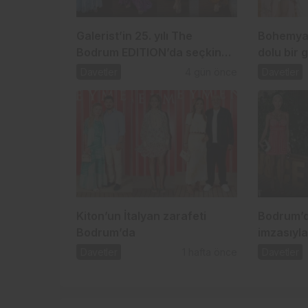
Galerist’in 25. yılı The
Bohemya’
Bodrum EDITION’da seçkin
dolu bir 
bir davetle kutlandı
Davetler
4 gün önce
Davetler
Kiton’un İtalyan zarafeti
Bodrum’d
Bodrum’da
imzasıyla
Davetler
1 hafta önce
Davetler