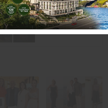
e 42 markalarının katkıları geceyi daha da
+ 7
Galeriyi Görüntüle