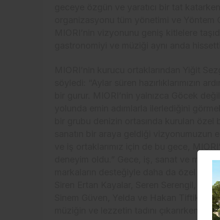
geceye özgün ve yaratıcı bir tat katarke
organizasyonu tüm yönetimi ve Yöntem Co
MIORI’nin vizyonunu geniş kitlelere taşıdı
gastronomiyi ve müziği aynı anda hissetti
MIORI’nin kurucu ortaklarından Yiğit Sezg
söyledi: “Aylar süren hazırlıklarımızın a
bir gurur. MIORI’nin yalnızca Göcek değil
yolunda emin adımlarla ilerlediğini görme
bir grubu denizin ortasında kurulan özel
sanatın bir araya geldiği vizyonumuzun en
ve iş ortaklarımız için de bu gece, MIORI
deneyim oldu.” Gece, iş, sanat ve medya dü
markaların desteğiyle daha da özel bir b
Siren Ertan Kayalar, Seren Serengil, Ete
Sinem Güven, Yelda ve Hakan Tiftik gibi 
müziğin ve lezzetin tadını çıkarırken; 