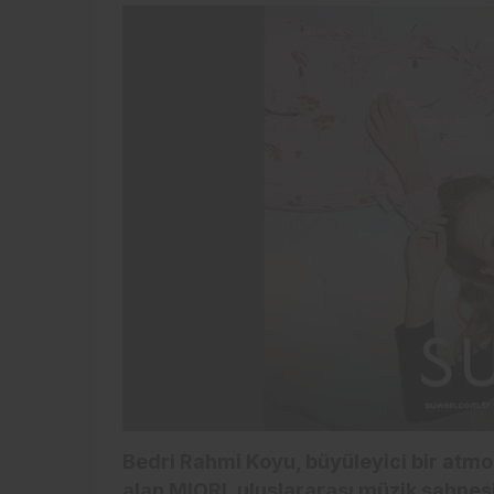
Bedri Rahmi Koyu, büyüleyici bir atmos
alan MIORI, uluslararası müzik sahnesi