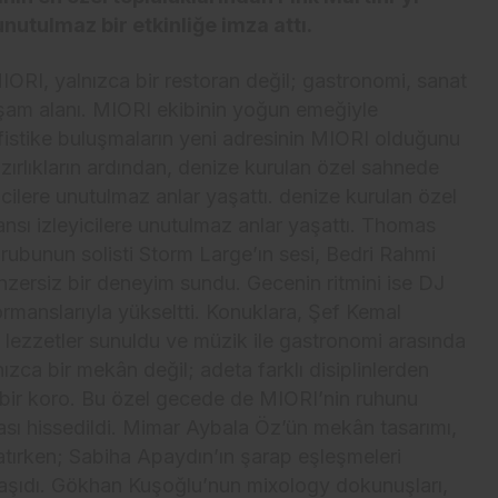
utulmaz bir etkinliğe imza attı.
RI, yalnızca bir restoran değil; gastronomi, sanat
aşam alanı. MIORI ekibinin yoğun emeğiyle
fistike buluşmaların yeni adresinin MIORI olduğunu
hazırlıkların ardından, denize kurulan özel sahnede
icilere unutulmaz anlar yaşattı. denize kurulan özel
nsı izleyicilere unutulmaz anlar yaşattı. Thomas
rubunun solisti Storm Large’ın sesi, Bedri Rahmi
nzersiz bir deneyim sundu. Gecenin ritmini ise DJ
manslarıyla yükseltti. Konuklara, Şef Kemal
 lezzetler sunuldu ve müzik ile gastronomi arasında
zca bir mekân değil; adeta farklı disiplinlerden
f bir koro. Bu özel gecede de MIORI’nin ruhunu
zası hissedildi. Mimar Aybala Öz’ün mekân tasarımı,
tırken; Sabiha Apaydın’ın şarap eşleşmeleri
taşıdı. Gökhan Kuşoğlu’nun mixology dokunuşları,