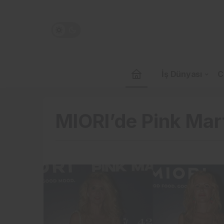
İş Dünyası
C
MIORI’de Pink Mart