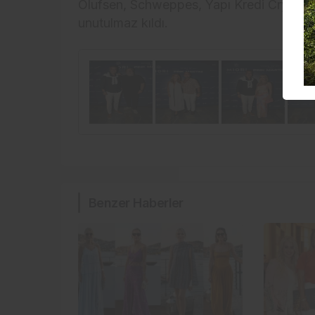
Olufsen, Schweppes, Yapı Kredi Crystal v
unutulmaz kıldı.
Benzer Haberler