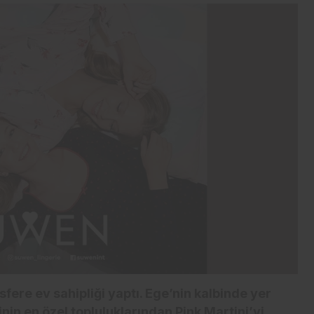
İş-Yaşam
Erdemir’den güçlü bilanço:
İlk yarıda 8,9 milyar TL net
kâr
fere ev sahipliği yaptı. Ege’nin kalbinde yer
nin en özel topluluklarından Pink Martini’yi