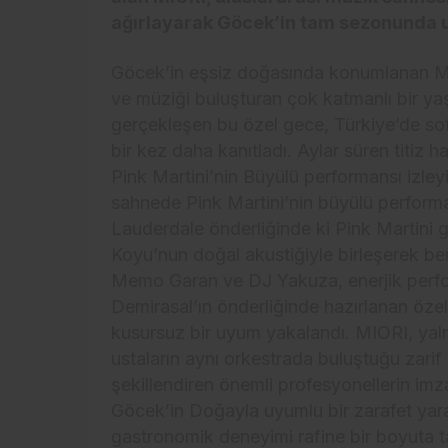
ağırlayarak Göcek’in tam sezonunda un
Göcek’in eşsiz doğasında konumlanan MIO
ve müziği buluşturan çok katmanlı bir y
gerçekleşen bu özel gece, Türkiye’de so
bir kez daha kanıtladı. Aylar süren titiz 
Pink Martini’nin Büyülü performansı izley
sahnede Pink Martini’nin büyülü performa
Lauderdale önderliğinde ki Pink Martini g
Koyu’nun doğal akustiğiyle birleşerek be
Memo Garan ve DJ Yakuza, enerjik perfor
Demirasal’ın önderliğinde hazırlanan özel
kusursuz bir uyum yakalandı. MIORI, yalnı
ustaların aynı orkestrada buluştuğu zari
şekillendiren önemli profesyonellerin im
Göcek’in Doğayla uyumlu bir zarafet yara
gastronomik deneyimi rafine bir boyuta 