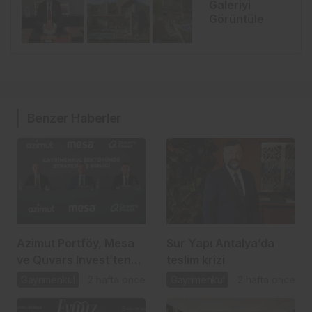
Galeriyi
Görüntüle
Benzer Haberler
Azimut Portföy, Mesa
Sur Yapı Antalya’da
ve Quvars Invest’ten
teslim krizi
gayrimenkulde
Gayrimenkul
2 hafta önce
Gayrimenkul
2 hafta önce
stratejik ortaklık