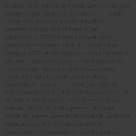
Bodrum ve Göcek’teki projelerimizde ‘yeni normal’
düzene uygun, ferah yaşam alanı sunan, evinde
hem iş hem de sosyal hayatını rahatlıkla
yönetebilecekleri, nitelikli konut tipleri
geliştiriyoruz. 2022’de satışa çıkacak yeni
projelerimizin değeri 4 milyar TL olacak” diye
konuştu. 2022 yılında Nidapark İstinye Panorama
etabının, Nidapark Küçükyalı projesi içindeki son
residans etabı Heybeli’yi, açık hava alışveriş
caddesi Palladium Cadde’yi teslim etmeyi
planladıklarını söyleyen Tahincioğlu, “2022’de
teslim edeceğimiz 102.402 metrekare ve 651 ünite
ile projelerimizde yaşam hareketlenerek devam
edecek. Göcek’te hayata geçecek Nidapark
Göcek’ten hemen sonra Bodrum’daki ilk projemize
başlayacağız. Aynı zamanda geliştirme
çalışmalarımız devam ediyor. İzmir bölgesinde