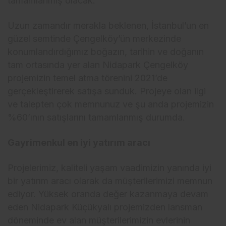
tamamlanmış olacak.
Uzun zamandır merakla beklenen, İstanbul’un en
güzel semtinde Çengelköy’ün merkezinde
konumlandırdığımız boğazın, tarihin ve doğanın
tam ortasında yer alan Nidapark Çengelköy
projemizin temel atma törenini 2021’de
gerçekleştirerek satışa sunduk. Projeye olan ilgi
ve talepten çok memnunuz ve şu anda projemizin
%60’ının satışlarını tamamlanmış durumda.
Gayrimenkul en iyi yatırım aracı
Projelerimiz, kaliteli yaşam vaadimizin yanında iyi
bir yatırım aracı olarak da müşterilerimizi memnun
ediyor. Yüksek oranda değer kazanmaya devam
eden Nidapark Küçükyalı projemizden lansman
döneminde ev alan müşterilerimizin evlerinin