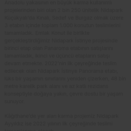
Anadolu yakasının en büyük karma kullanımlı
projelerinden biri olan 2 bin 250 ünitelik Nidapark
Küçükyalı’da Kınalı, Sedef ve Burgaz olmak üzere
3 etabın içinde toplam 1.000 konutun teslimlerini
tamamladık. Emlak Konut ile birlikte
gerçekleştirdiğimiz Nidapark İstinye projesinde
birinci etap olan Panaroma etabının satışlarını
tamamladık, ikinci ve üçüncü etapların satışı
devam etmekte. 2022’nin ilk çeyreğinde teslim
edilecek olan Nidapark İstinye Panorama etabı,
lüks bir yaşamın sınırlarını yeniden çizerken, 48 bin
metre karelik park alanı ve az katlı rezidans
konseptiyle doğaya yakın, çevre dostu bir yaşam
sunuyor.
Kâğıthane’de yer alan karma projemiz Nidapark
Ayyıldız ise 2022 yılının ilk çeyreğinde teslimi