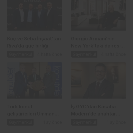
Koç ve Seba İnşaat’tan
Giorgio Armani’nin
Riva’da güç birliği
New York’taki dairesi
10 milyon dolara
Gayrimenkul
4 hafta önce
Gayrimenkul
4 hafta önce
satışta
Türk konut
İş GYO’dan Kasaba
geliştiricileri Umman
Modern’de anahtar
pazarı için masaya
teslim dönemi
Gayrimenkul
1 ay önce
Gayrimenkul
1 ay önce
oturdu