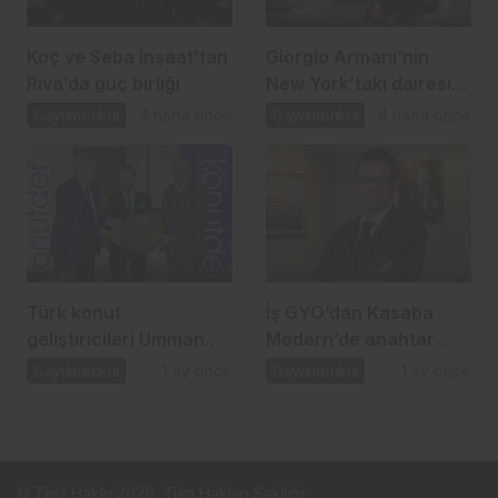
Koç ve Seba İnşaat’tan
Giorgio Armani’nin
Riva’da güç birliği
New York’taki dairesi
10 milyon dolara
Gayrimenkul
4 hafta önce
Gayrimenkul
4 hafta önce
satışta
Türk konut
İş GYO’dan Kasaba
geliştiricileri Umman
Modern’de anahtar
pazarı için masaya
teslim dönemi
Gayrimenkul
1 ay önce
Gayrimenkul
1 ay önce
oturdu
© Telif Hakkı 2026, Tüm Hakları Saklıdır