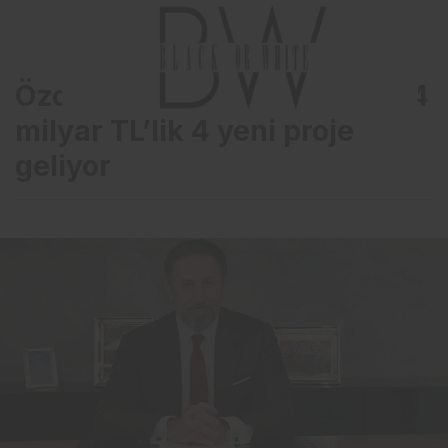
Özcan Tahincioğlu; 2022’de 4
milyar TL’lik 4 yeni proje
geliyor