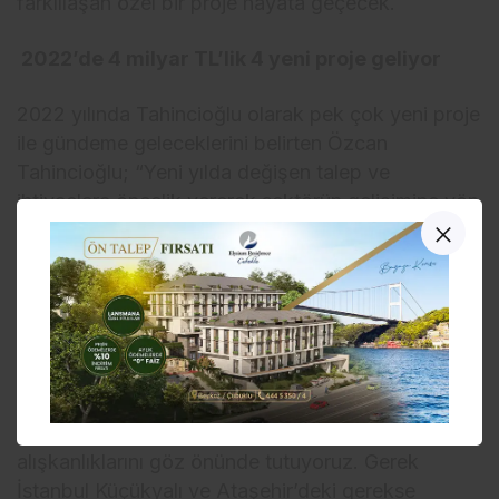
farklılaşan özel bir proje hayata geçecek.
2022’de 4 milyar TL’lik 4 yeni proje geliyor
2022 yılında Tahincioğlu olarak pek çok yeni proje
ile gündeme geleceklerini belirten Özcan
Tahincioğlu; “Yeni yılda değişen talep ve
ihtiyaçlara öncelik vererek sektörün gelişimine yön
veren projelere odaklanacağız. Balkonlu, bahçeli
ve teraslı konutlara olan ilgi pandemi sürecinde
gözle görülür biçimde artış gösterdi. Bu süreçte
evde geçen zamanın artması, tüketicilerin konut
ihtiyaçlarını da değiştirdi. Açık alanı geniş olan
projeler gerek aileler gerekse yalnız yaşayan
insanlar tarafından tercih sebebi oldu. Tahincioğlu
olarak biz de yeni projelerimizde değişen yaşam
alışkanlıklarını göz önünde tutuyoruz. Gerek
İstanbul Küçükyalı ve Ataşehir’deki gerekse