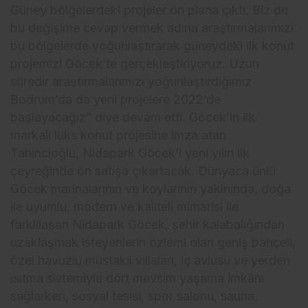
Güney bölgelerdeki projeler ön plana çıktı. Biz de
bu değişime cevap vermek adına araştırmalarımızı
bu bölgelerde yoğunlaştırarak güneydeki ilk konut
projemizi Göcek’te gerçekleştiriyoruz. Uzun
süredir araştırmalarımızı yoğunlaştırdığımız
Bodrum’da da yeni projelere 2022’de
başlayacağız” diye devam etti. Göcek’in ilk
markalı lüks konut projesine imza atan
Tahincioğlu, Nidapark Göcek’i yeni yılın ilk
çeyreğinde ön satışa çıkartacak. Dünyaca ünlü
Göcek marinalarının ve koylarının yakınında, doğa
ile uyumlu, modern ve kaliteli mimarisi ile
farklılaşan Nidapark Göcek, şehir kalabalığından
uzaklaşmak isteyenlerin özlemi olan geniş bahçeli,
özel havuzlu müstakil villaları, iç avlusu ve yerden
ısıtma sistemiyle dört mevsim yaşama imkânı
sağlarken, sosyal tesisi, spor salonu, sauna,