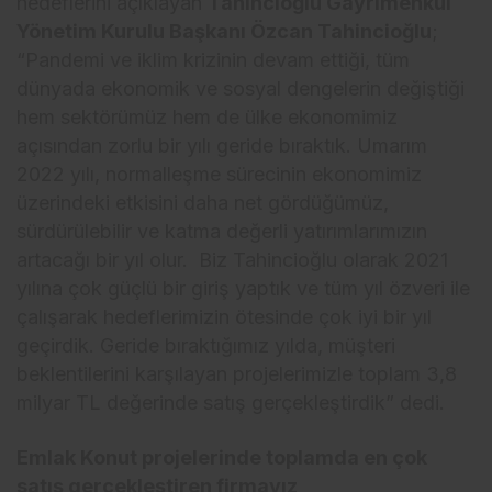
hedeflerini açıklayan
Tahincioğlu Gayrimenkul
Yönetim Kurulu Başkanı Özcan Tahincioğlu
;
“Pandemi ve iklim krizinin devam ettiği, tüm
dünyada ekonomik ve sosyal dengelerin değiştiği
hem sektörümüz hem de ülke ekonomimiz
açısından zorlu bir yılı geride bıraktık. Umarım
2022 yılı, normalleşme sürecinin ekonomimiz
üzerindeki etkisini daha net gördüğümüz,
sürdürülebilir ve katma değerli yatırımlarımızın
artacağı bir yıl olur. Biz Tahincioğlu olarak 2021
yılına çok güçlü bir giriş yaptık ve tüm yıl özveri ile
çalışarak hedeflerimizin ötesinde çok iyi bir yıl
geçirdik. Geride bıraktığımız yılda, müşteri
beklentilerini karşılayan projelerimizle toplam 3,8
milyar TL değerinde satış gerçekleştirdik” dedi.
Emlak Konut projelerinde toplamda en çok
satış gerçekleştiren firmayız