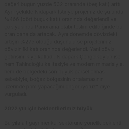
değeri bugün yüzde 532 oranında (beş katı) arttı.
Aynı şekilde Nidapark İstinye projemiz de şu anda
%466 (dört buçuk katı) oranında değerlendi ve
çok yakında Panorama etabı teslim edildiğinde bu
oran daha da artacak. Aynı dönemde dövizdeki
artışın %275 olduğu düşünülürse projelerimiz
dövizin iki katı oranında değerlendi. Yani döviz
getirisini ikiye katladı. Nidapark Çengelköy’ün ise
hem Tahincioğlu kalitesiyle ve modern mimarisiyle,
hem de bölgedeki son büyük parsel olması
sebebiyle, boğaz bölgesinin ortalamasının
üzerinde prim yapacağını öngörüyoruz” diye
vurguladı.
2022 yılı için beklentilerimiz büyük
Bu yıla ait gayrimenkul sektörüne yönelik beklenti