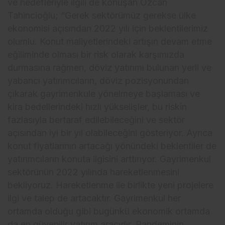
ve hedefleriyle ilgili de konuşan Özcan
Tahincioğlu; “Gerek sektörümüz gerekse ülke
ekonomisi açısından 2022 yılı için beklentilerimiz
olumlu. Konut maliyetlerindeki artışın devam etme
eğiliminde olması bir risk olarak karşımızda
durmasına rağmen, döviz yatırımı bulunan yerli ve
yabancı yatırımcıların, döviz pozisyonundan
çıkarak gayrimenkule yönelmeye başlaması ve
kira bedellerindeki hızlı yükselişler, bu riskin
fazlasıyla bertaraf edilebileceğini ve sektör
açısından iyi bir yıl olabileceğini gösteriyor. Ayrıca
konut fiyatlarının artacağı yönündeki beklentiler de
yatırımcıların konuta ilgisini arttırıyor. Gayrimenkul
sektörünün 2022 yılında hareketlenmesini
bekliyoruz. Hareketlenme ile birlikte yeni projelere
ilgi ve talep de artacaktır. Gayrimenkul her
ortamda olduğu gibi bugünkü ekonomik ortamda
da en güvenilir yatırım aracıdır. Pandeminin