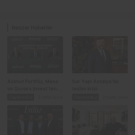
Benzer Haberler
Azimut Portföy, Mesa
Sur Yapı Antalya’da
ve Quvars Invest’ten
teslim krizi
gayrimenkulde
Gayrimenkul
2 hafta önce
Gayrimenkul
2 hafta önce
stratejik ortaklık