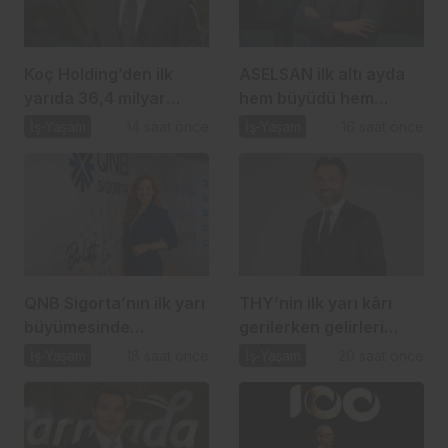
Koç Holding’den ilk
ASELSAN ilk altı ayda
yarıda 36,4 milyar
hem büyüdü hem
dolarlık güç gösterisi
yatırımını artırdı
İş-Yaşam
14 saat önce
İş-Yaşam
16 saat önce
QNB Sigorta’nın ilk yarı
THY’nin ilk yarı kârı
büyümesinde
gerilerken gelirleri
dijitalleşme etkisi
güçlü büyümesini
İş-Yaşam
18 saat önce
İş-Yaşam
20 saat önce
sürdürdü