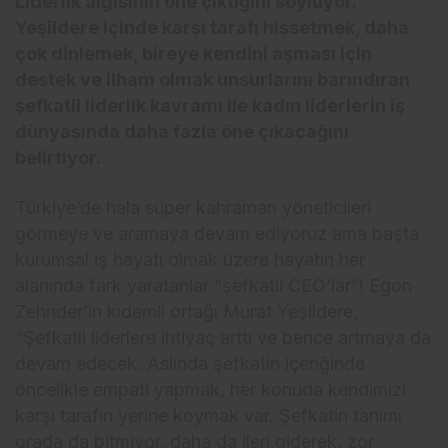
Liderlik algısının öne çıktığını söylüyor.
Yeşildere içinde karşı tarafı hissetmek, daha
çok dinlemek, bireye kendini aşması için
destek ve ilham olmak unsurlarını barındıran
şefkatli liderlik kavramı ile kadın liderlerin iş
dünyasında daha fazla öne çıkacağını
belirtiyor.
Türkiye’de hala süper kahraman yöneticileri
görmeye ve aramaya devam ediyoruz ama başta
kurumsal iş hayatı olmak üzere hayatın her
alanında fark yaratanlar “şefkatli CEO’lar”! Egon
Zehnder’in kıdemli ortağı Murat Yeşildere,
“Şefkatli liderlere ihtiyaç arttı ve bence artmaya da
devam edecek. Aslında şefkatin içeriğinde
öncelikle empati yapmak, her konuda kendimizi
karşı tarafın yerine koymak var. Şefkatin tanımı
orada da bitmiyor, daha da ileri giderek, zor