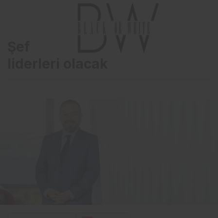
Şefkatli yöneticiler yeniçağın
liderleri olacak