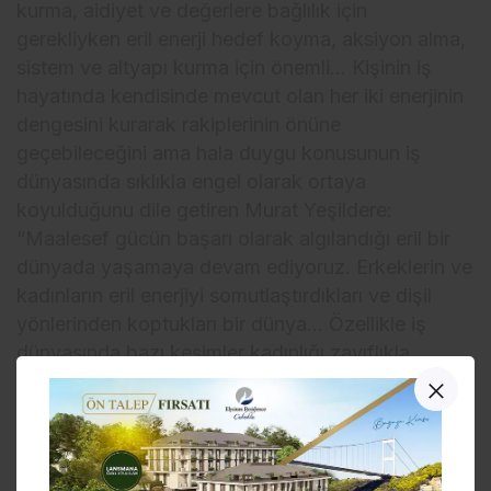
kurma, aidiyet ve değerlere bağlılık için
gerekliyken eril enerji hedef koyma, aksiyon alma,
sistem ve altyapı kurma için önemli… Kişinin iş
hayatında kendisinde mevcut olan her iki enerjinin
dengesini kurarak rakiplerinin önüne
geçebileceğini ama hala duygu konusunun iş
dünyasında sıklıkla engel olarak ortaya
koyulduğunu dile getiren Murat Yeşildere:
“Maalesef gücün başarı olarak algılandığı eril bir
dünyada yaşamaya devam ediyoruz. Erkeklerin ve
kadınların eril enerjiyi somutlaştırdıkları ve dişil
yönlerinden koptukları bir dünya… Özellikle iş
dünyasında bazı kesimler kadınlığı zayıflıkla
ilişkilendiriyor. Aslında hem erkeğin hem de
kadının içinde dişil enerji var. Günümüzde insanın
içindeki bu dengeyi kurması iş yaşamında da
kendini ortaya koyması, lider olma yönünde önüne