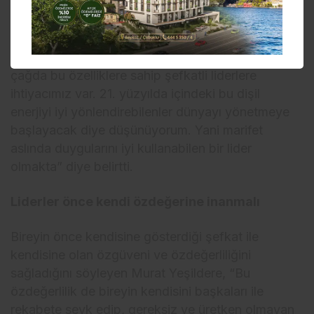
çıkan engelleri lehine çeviresini sağlayabilir. Çünkü
doğadan kadına, kadından erkeğin içindeki
şefkatli ve yumuşak tarafa kadar yaşamda bu dişil
enerjinin etkisi çok önemli, içinde bulunduğumuz
çağda bu özelliklere sahip şefkatli liderlere
ihtiyacımız var. 21. yüzyılda içindeki bu dişil
enerjiyi iyi yönlendirebilenler dünyayı yönetmeye
başlayacak diye düşünüyorum. Yani marifet
aslında duygularını iyi kullanabilen bir lider
olmakta” diye belirtti.
Liderler önce kendi özdeğerine inanmalı
Bireyin önce kendisine gösterdiği şefkat ile
kendisine olan özgüveni ve özdeğerliliğini
sağladığını söyleyen Murat Yeşildere, “Bu
özdeğerlilik de bireyin kendisini başkaları ile
rekabete sevk edip, gereksiz ve üretken olmayan