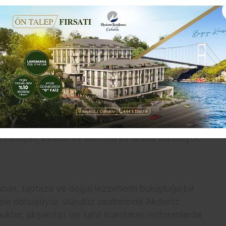
 seçkin hizmet anlayışıyla öne çıkan Sirene
nu 15 Mayıs’ta karşılamaya hazırlanıyor.
Yalıkavak’da yer alan otel, bu sezon da doğa
til deneyimi sunuyor
.
n Sirene Luxury Hotel Bodrum, modern mimarisiyle
aya sahip geniş oda ve süitleri , kişiselleştirilmiş
tesinde bir tatil sunuyor. Her biri ayrıcalıklı
ahremiyet, estetik ve konforu bir arada sunuluyor.
anan, taptaze ve doğal lezzetlerin buluştuğu bir
tüele dönüşüyor. Gündüz saatlerinde Akdeniz
uklar, akşamları ise sahil manzaralı restoranlarda