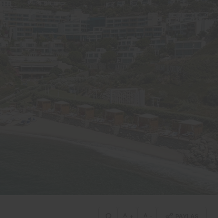
+
-
PAYLAŞ