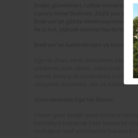
Doğal güzellikleri, rafine mimarisi ve
Luxury Hotel Bodrum, 2025 yaz sezonu
Bodrum’un gözde destinasyonlarından 
ile iç içe, yüksek standartlarda bir ta
Bodrum’un kalbinde lüks ve huzur
Ege’nin ilham veren atmosferini yansıta
şekillenen özel villaları, panoramik manzar
hizmet anlayışı ile misafirlerine konforun ö
detaylarla donatılmış villa ve süitlerde m
Gastronomide Eğe’nin ilhamı
Otelde güne zengin yerel ürünlerle hazırl
kahvaltıyla başlamak başlı başına bir ri
mutfağının zarif yorumlarıyla buluşan kon