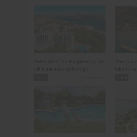
Swissôtel The Bosphorus, 35
The Casa
yıllık mirasını geleceğe
lüks turi
taşıyor
Hotel
3 hafta önce
Hotel