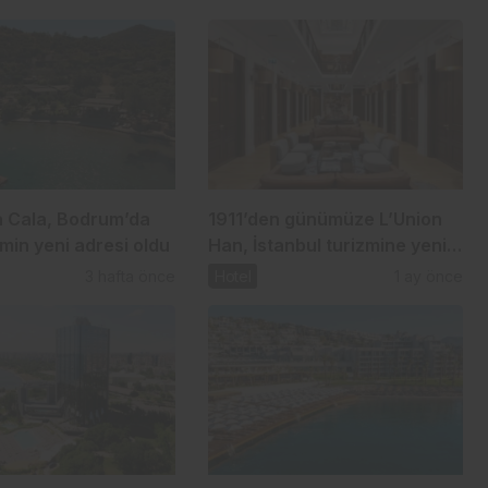
 Cala, Bodrum’da
1911’den günümüze L’Union
zmin yeni adresi oldu
Han, İstanbul turizmine yeni
bir değer katıyor
3 hafta önce
Hotel
1 ay önce