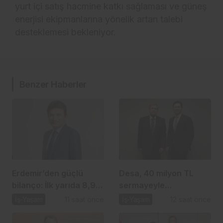
yurt içi satış hacmine katkı sağlaması ve güneş
enerjisi ekipmanlarına yönelik artan talebi
desteklemesi bekleniyor.
Benzer Haberler
Erdemir’den güçlü
Desa, 40 milyon TL
bilanço: İlk yarıda 8,9
sermayeyle
milyar TL net kâr
biyomateryal şirketi
İş-Yaşam
11 saat önce
İş-Yaşam
12 saat önce
kuruyor