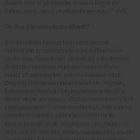
devam ettiğini görüyorum. Babamı büyük bir
özlem, sevgi, saygı ve rahmetle anıyorum” dedi.
Dr. (h.c.) İbrahim Bodur kimdir?
Çanakkale’nin Nevruz köyünden çıkarak
memleketin sanayileşme yoluyla kalkınmasına
vesile olan, ‘önce insan’ diyerek 88 yıllık ömrünü
doğduğu topraklara vakfeden İbrahim Bodur,
henüz 21 yaşındayken çalışma hayatına atıldı.
Doğduğu toprakların insanıyla birlikte doymak,
kalkınmanın Anadolu’dan başlamasına öncülük
etmek temel arzusuydu. 1957 yılında nüfusu 1.000
kişiyi geçmeyen Çan’da seramik karo fabrikasının
temellerini atarken, yerel kalkınmanın da ilk
kıvılcımlarını ateşledi. Hayallerine yöre halkını da
ortak etti. Bir olmanın, birlikte başarmanın temelleri
orada atıldı. Yalnızca Çan değil tüm Çanakkale