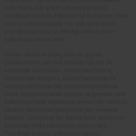
halkı ‘halka açık şirket’ kavramıyla tanıştı.
Çanakkale Seramik Fabrikası’nın başarısına ortak
oldu ve birlikte büyüdü. Pek çok genç eğitim
olanağına kavuştu ve edindiği nitelikle yerel
kalkınmaya destek oldu.
İbrahim Bodur’un inanç azim ve gayreti,
Çanakkale’nin yanı sıra Anadolu’nun her bir
köşesinde vücut buldu. Mardin’den İzmir’e,
Erzurum’dan Yozgat’a, Isparta’dan İstanbul’a
sanayiyi götürdüğü her şehirde bölge halkıyla
omuz omuza mücadele etmeye ve gayretle yerel
kalkınmaya katkı sağlamaya devam etti. Yalnızca
seramik sektörünün geleceğine yön vermekle
kalmadı. Türkiye’nin her alanda öncü olması için
birbirinden farklı sektörlerde yatırım yaptı.
Topraktan başladı, gökyüzüne uzandı.