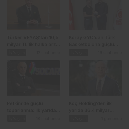
Türker VEYAŞ’tan 10,5
Koray GYO’dan Türk
milyar TL’lik halka arz
Basketboluna güçlü
hamlesi
destek
İş-Yaşam
12 saat önce
İş-Yaşam
16 saat önce
Petkim’de güçlü
Koç Holding’den ilk
toparlanma: İlk yarıda
yarıda 36,4 milyar
4,4 milyar TL net kâr
dolarlık güç gösterisi
İş-Yaşam
18 saat önce
İş-Yaşam
1 gün önce