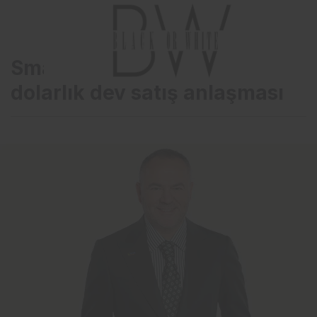
Smart Güneş’ten 10 milyon
dolarlık dev satış anlaşması