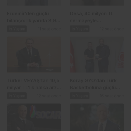
Erdemir’den güçlü
Desa, 40 milyon TL
bilanço: İlk yarıda 8,9
sermayeyle
milyar TL net kâr
biyomateryal şirketi
İş-Yaşam
11 saat önce
İş-Yaşam
12 saat önce
kuruyor
Türker VEYAŞ’tan 10,5
Koray GYO’dan Türk
milyar TL’lik halka arz
Basketboluna güçlü
hamlesi
destek
İş-Yaşam
12 saat önce
İş-Yaşam
16 saat önce