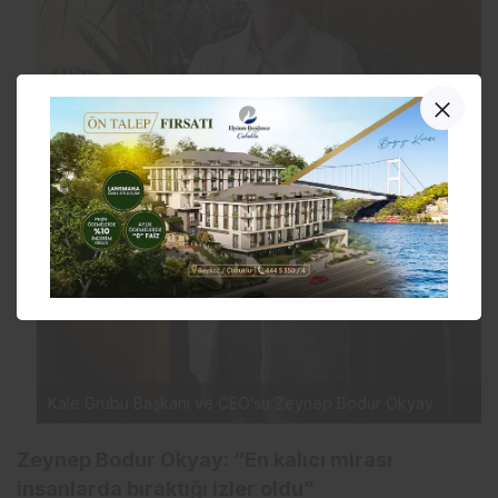
Kale Grubu Başkanı ve CEO’su Zeynep Bodur Okyay
Zeynep Bodur Okyay: “En kalıcı mirası
insanlarda bıraktığı izler oldu”