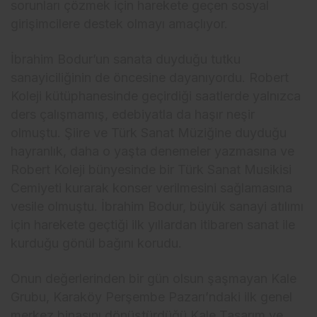
sorunları çözmek için harekete geçen sosyal
girişimcilere destek olmayı amaçlıyor.
İbrahim Bodur’un sanata duyduğu tutku
sanayiciliğinin de öncesine dayanıyordu. Robert
Koleji kütüphanesinde geçirdiği saatlerde yalnızca
ders çalışmamış, edebiyatla da haşır neşir
olmuştu. Şiire ve Türk Sanat Müziğine duyduğu
hayranlık, daha o yaşta denemeler yazmasına ve
Robert Koleji bünyesinde bir Türk Sanat Musikisi
Cemiyeti kurarak konser verilmesini sağlamasına
vesile olmuştu. İbrahim Bodur, büyük sanayi atılımı
için harekete geçtiği ilk yıllardan itibaren sanat ile
kurduğu gönül bağını korudu.
Onun değerlerinden bir gün olsun şaşmayan Kale
Grubu, Karaköy Perşembe Pazarı’ndaki ilk genel
merkez binasını dönüştürdüğü Kale Tasarım ve