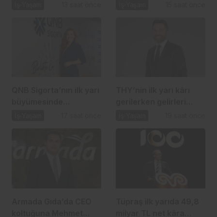
dolarlık güç gösterisi
yatırımını artırdı
İş-Yaşam
13 saat önce
İş-Yaşam
15 saat önce
QNB Sigorta’nın ilk yarı
THY’nin ilk yarı kârı
büyümesinde
gerilerken gelirleri
dijitalleşme etkisi
güçlü büyümesini
İş-Yaşam
17 saat önce
İş-Yaşam
19 saat önce
sürdürdü
Armada Gıda’da CEO
Tüpraş ilk yarıda 49,8
koltuğuna Mehmet
milyar TL net kâra