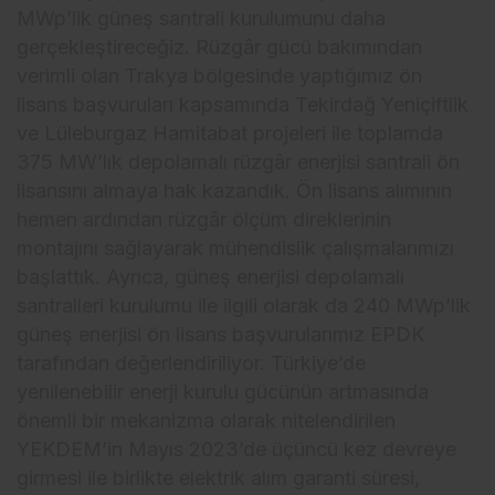
MWp’lik güneş santrali kurulumunu daha
gerçekleştireceğiz. Rüzgâr gücü bakımından
verimli olan Trakya bölgesinde yaptığımız ön
lisans başvuruları kapsamında Tekirdağ Yeniçiftlik
ve Lüleburgaz Hamitabat projeleri ile toplamda
375 MW’lık depolamalı rüzgâr enerjisi santrali ön
lisansını almaya hak kazandık. Ön lisans alımının
hemen ardından rüzgâr ölçüm direklerinin
montajını sağlayarak mühendislik çalışmalarımızı
başlattık. Ayrıca, güneş enerjisi depolamalı
santralleri kurulumu ile ilgili olarak da 240 MWp’lik
güneş enerjisi ön lisans başvurularımız EPDK
tarafından değerlendiriliyor. Türkiye’de
yenilenebilir enerji kurulu gücünün artmasında
önemli bir mekanizma olarak nitelendirilen
YEKDEM’in Mayıs 2023’de üçüncü kez devreye
girmesi ile birlikte elektrik alım garanti süresi,