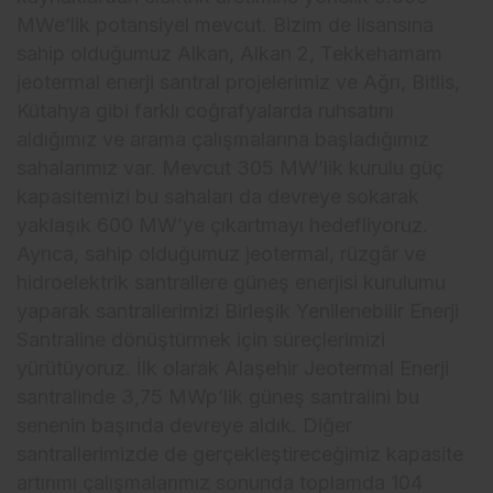
MWe’lik potansiyel mevcut. Bizim de lisansına
sahip olduğumuz Alkan, Alkan 2, Tekkehamam
jeotermal enerji santral projelerimiz ve Ağrı, Bitlis,
Kütahya gibi farklı coğrafyalarda ruhsatını
aldığımız ve arama çalışmalarına başladığımız
sahalarımız var. Mevcut 305 MW’lik kurulu güç
kapasitemizi bu sahaları da devreye sokarak
yaklaşık 600 MW’ye çıkartmayı hedefliyoruz.
Ayrıca, sahip olduğumuz jeotermal, rüzgâr ve
hidroelektrik santrallere güneş enerjisi kurulumu
yaparak santrallerimizi Birleşik Yenilenebilir Enerji
Santraline dönüştürmek için süreçlerimizi
yürütüyoruz. İlk olarak Alaşehir Jeotermal Enerji
santralinde 3,75 MWp’lik güneş santralini bu
senenin başında devreye aldık. Diğer
santrallerimizde de gerçekleştireceğimiz kapasite
artırımı çalışmalarımız sonunda toplamda 104