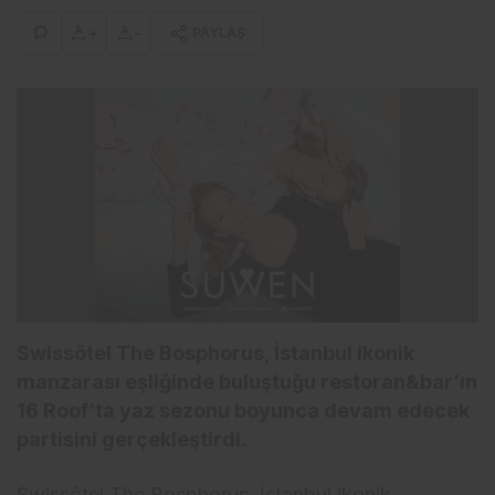
+
-
PAYLAŞ
Swissôtel The Bosphorus, İstanbul ikonik
manzarası eşliğinde buluştuğu restoran&bar’ın
16 Roof’ta yaz sezonu boyunca devam edecek
partisini gerçekleştirdi.
Swissôtel The Bosphorus, İstanbul ikonik