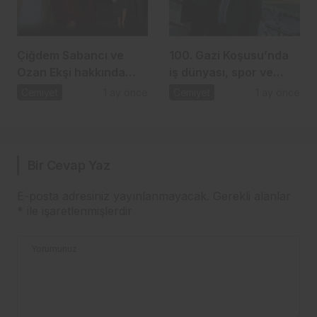
Çiğdem Sabancı ve
100. Gazi Koşusu’nda
Ozan Ekşi hakkında
iş dünyası, spor ve
gündem olan iddia
dostluk aynı çatı
Cemiyet
1 ay önce
Cemiyet
1 ay önce
altında buluştu
Bir Cevap Yaz
E-posta adresiniz yayınlanmayacak.
Gerekli alanlar
*
ile işaretlenmişlerdir
Yorumunuz