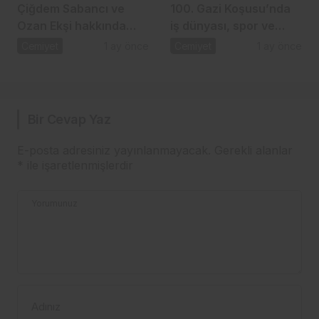
Çiğdem Sabancı ve
100. Gazi Koşusu’nda
Ozan Ekşi hakkında
iş dünyası, spor ve
gündem olan iddia
dostluk aynı çatı
Cemiyet
1 ay önce
Cemiyet
1 ay önce
altında buluştu
Bir Cevap Yaz
E-posta adresiniz yayınlanmayacak.
Gerekli alanlar
*
ile işaretlenmişlerdir
Yorumunuz
Adınız