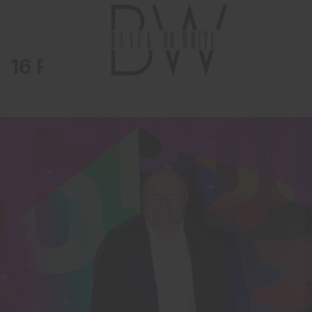
16 Roof’ta yaz partisi…