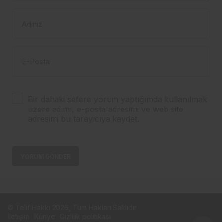
Adınız
E-Posta
Bir dahaki sefere yorum yaptığımda kullanılmak
üzere adımı, e-posta adresimi ve web site
adresimi bu tarayıcıya kaydet.
YORUM GÖNDER
© Telif Hakkı 2026, Tüm Hakları Saklıdır
İletişim
Künye
Gizlilik politikası