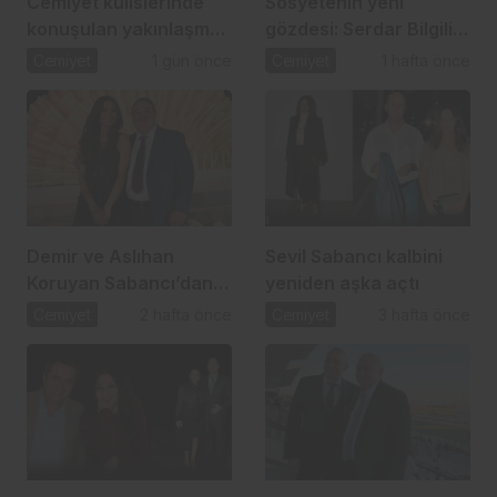
Cemiyet kulislerinde
Sosyetenin yeni
konuşulan yakınlaşma:
gözdesi: Serdar Bilgili
İpek Toplusoy ve
ve Melis Çiftçi aşkı
Cemiyet
1 gün önce
Cemiyet
1 hafta önce
Ahmet Arslan
Demir ve Aslıhan
Sevil Sabancı kalbini
Koruyan Sabancı’dan
yeniden aşka açtı
24 yıllık aşka romantik
Cemiyet
2 hafta önce
Cemiyet
3 hafta önce
kutlama