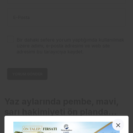
E-Posta
Bir dahaki sefere yorum yaptığımda kullanılmak
üzere adımı, e-posta adresimi ve web site
adresimi bu tarayıcıya kaydet.
YORUM GÖNDER
Yaz aylarında pembe, mavi,
sarı hakimiyeti ön planda…