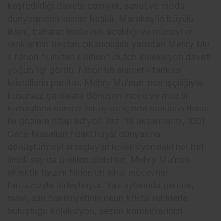
keşfedildiği davete cemiyet, sanat ve moda
dünyasından isimler katıldı. Marakeş’in büyülü
iklimi, baharat tonlarının sıcaklığı ve mücevher
renklerinin baştan çıkarıcılığını yansıtan Mehry Mu
x Ninon “Limited Edition” clutch koleksiyon daveti
yoğun ilgi gördü. Ninon’un alamet-i farikası
kristallerin parıltısı, Mehry Mu’nun ince işçiliğiyle
kusursuz çantalara dönüşen moire ve muz lifi
kumaşlarla sonsuz bir uyum içinde renklerin dansı
ile gözlere hitap ediyor. Yaz ‘19 akşamlarını, 1001
Gece Masalları’ndaki hayal dünyasına
dönüştürmeyi amaçlayan koleksiyondaki her biri
limitli sayıda üretilen clutchlar, Mehry Mu’nun
eklektik tarzını Ninon’un nihai mücevher
fantazisiyle birleştiriyor. Yaz aylarında pembe,
mavi, sarı hakimiyetinin neon kristal renklerle
buluştuğu koleksiyon, sezon kombinlerinizi