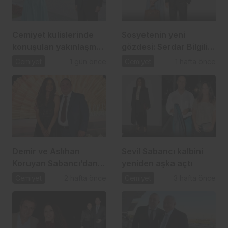
Cemiyet kulislerinde
Sosyetenin yeni
konuşulan yakınlaşma:
gözdesi: Serdar Bilgili
İpek Toplusoy ve
ve Melis Çiftçi aşkı
Cemiyet
1 gün önce
Cemiyet
1 hafta önce
Ahmet Arslan
Demir ve Aslıhan
Sevil Sabancı kalbini
Koruyan Sabancı’dan
yeniden aşka açtı
24 yıllık aşka romantik
Cemiyet
2 hafta önce
Cemiyet
3 hafta önce
kutlama