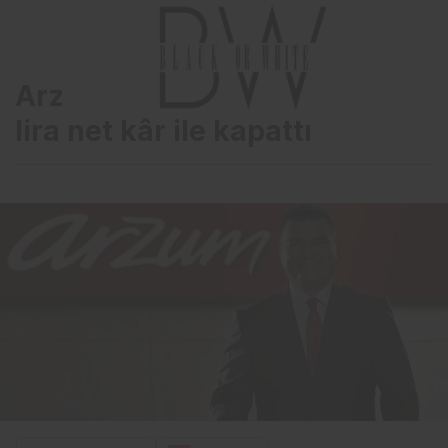
Arzum 2021 yılını 50 milyon
lira net kâr ile kapattı