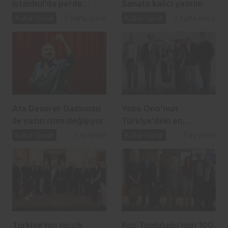
İstanbul’da perde
Sanata kalıcı yatırım
açıyor
Kültür-Sanat
2 hafta önce
Kültür-Sanat
2 hafta önce
Ata Demirer Gazinosu
Yoko Ono’nun
ile yazın ritmi değişiyor
Türkiye’deki en
kapsamlı sergisi Sakıp
Kültür-Sanat
1 ay önce
Kültür-Sanat
1 ay önce
Sabancı Müzesi’nde
Türkiye’nin müzik
Koç Topluluğu’nun 100.