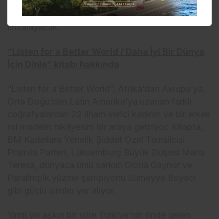
İçin Dinle”yi
23 Ekim Perşembe
günü
saat
17:00
‘de
D&R Zorlu Center
‘da okurları için
imzalayacak.
“Listen for a Better World / Daha İyi Bir Dünya
İçin Dinle” kitabı hakkında
“Listen for a Better World”, Afrika’dan Avrupa’ya,
Orta Doğu’dan Latin Amerika’ya uzanan farklı
coğrafyalardan 22 ilham verici kadının ve bir erkek
rol modelin hikâyesini bir araya getiriyor. Kitapta,
BM Kadınlara Yönelik Şiddet Özel Temsilcisi
Pramila Patten, Lüksemburg Büyük Düşesi Maria
Teresa, dünyaca ünlü şarkıcı Gloria Gaynor ve
Paralimpik yüzme şampiyonu Sümeyye Boyacı
gibi güçlü isimler yer alıyor.
Yirmi yılı aşkın bir süre Türkiye’nin önde gelen