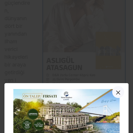
güçlendire
n,
dünyanın
dört bir
yanından
ilham
verici
hikayeleri
bir araya
getirdiği
yen i
kitabı
“Listen for
a Better
World /
Daha İyi
Bir Dünya