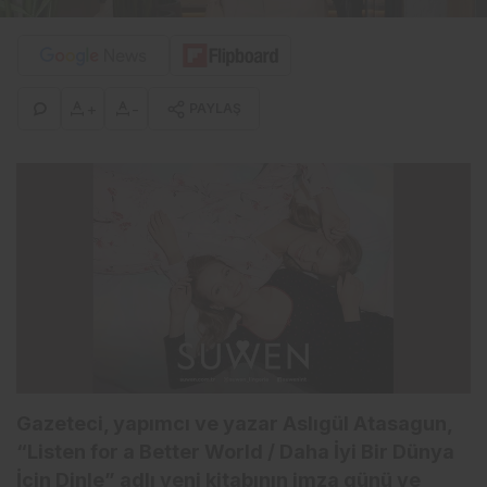
+
-
PAYLAŞ
Gazeteci, yapımcı ve yazar Aslıgül Atasagun,
“Listen for a Better World / Daha İyi Bir Dünya
İçin Dinle” adlı yeni kitabının imza günü ve