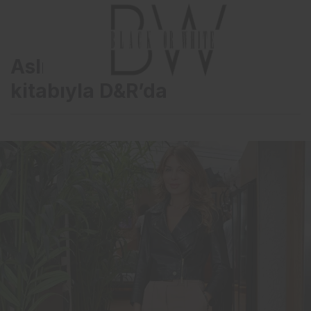
Aslıgül Atasagun, yeni
kitabıyla D&R’da