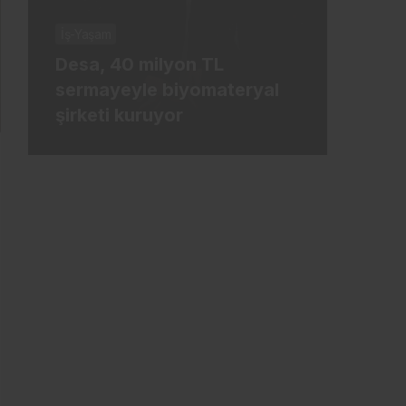
İş-Yaşam
İş-Ya
Desa, 40 milyon TL
Tür
sermayeyle biyomateryal
mily
şirketi kuruyor
ham