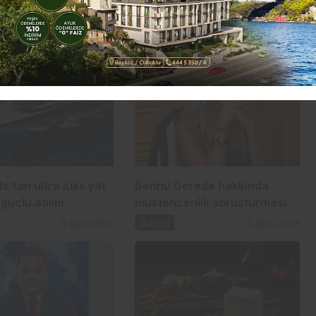
s’tan ultra lüks yat
Bennu Gerede hakkında
güçlü atılım
müstehcenlik soruşturması
3 gün önce
Güncel
3 gün önce