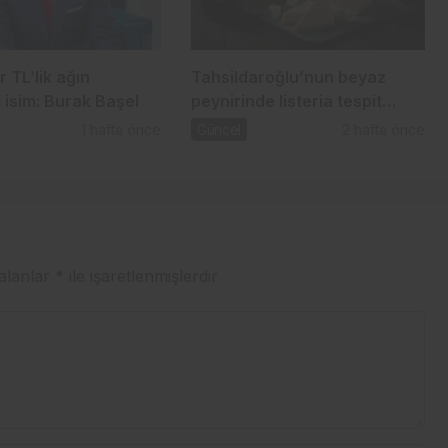
r TL’lik ağın
Tahsildaroğlu’nun beyaz
 isim: Burak Başel
peynirinde listeria tespit
edildi: Bakanlık toplatma
1 hafta önce
Güncel
2 hafta önce
kararı aldı
 alanlar
*
ile işaretlenmişlerdir