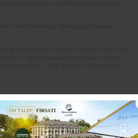
ti içerisinde olanları inşallah bir kez daha hayal
tim endeksi verileriyle ülke karşılaştırmasının
’lık artış gösteren Türkiye’yi, yüzde 17,1’lik artışla
nya izledi. Tabloda Avrupa Birliği toplamı yüzde
son sırasında yüzde 2,3’lük düşüşle Norveç dikkati
us/1294177826019647488