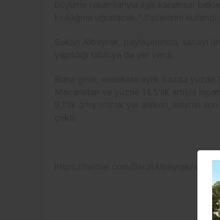
büyüme rakamlarıyla ilgili karamsar beklen
kırıklığına uğratacak.” ifadelerini kullandı.
Bakan
Albayrak
, paylaşımında, sanayi üre
yapıldığı tabloya da yer verdi.
Buna göre, endekste aylık bazda yüzde 17,6
Macaristan ve yüzde 14,5’lik artışla İspa
9,1’lik artış olarak yer alırken, listenin 
çekti.
https://twitter.com/BeratAlbayrak/stat