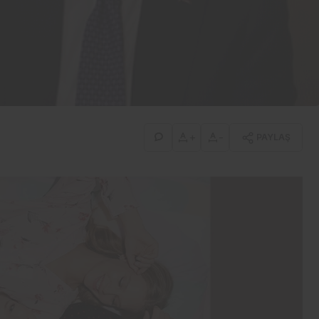
İş-Yaşam
Erdemir’den güçlü bilanço:
İlk yarıda 8,9 milyar TL net
kâr
+
-
PAYLAŞ