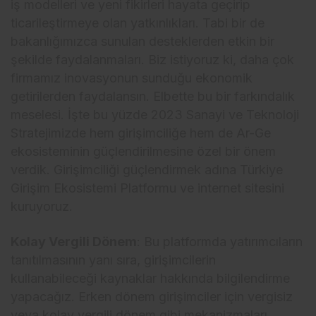
iş modelleri ve yeni fikirleri hayata geçirip
ticarileştirmeye olan yatkınlıkları. Tabi bir de
bakanlığımızca sunulan desteklerden etkin bir
şekilde faydalanmaları. Biz istiyoruz ki, daha çok
firmamız inovasyonun sunduğu ekonomik
getirilerden faydalansın. Elbette bu bir farkındalık
meselesi. İşte bu yüzde 2023 Sanayi ve Teknoloji
Stratejimizde hem girişimciliğe hem de Ar-Ge
ekosisteminin güçlendirilmesine özel bir önem
verdik. Girişimciliği güçlendirmek adına Türkiye
Girişim Ekosistemi Platformu ve internet sitesini
kuruyoruz.
Kolay Vergili Dönem
: Bu platformda yatırımcıların
tanıtılmasının yanı sıra, girişimcilerin
kullanabileceği kaynaklar hakkında bilgilendirme
yapacağız. Erken dönem girişimciler için vergisiz
veya kolay vergili dönem gibi mekanizmaları