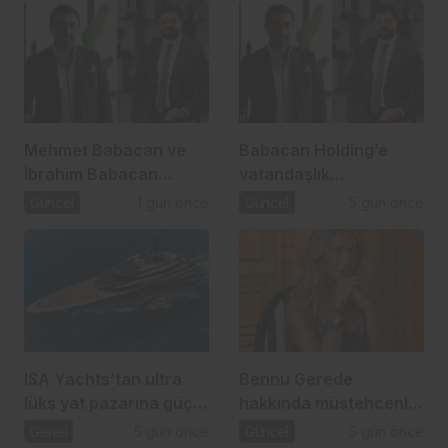
Mehmet Babacan ve
Babacan Holding’e
İbrahim Babacan
vatandaşlık
tutuklandı
operasyonu: 2,5 Milyar
Güncel
1 gün önce
Güncel
5 gün önce
TL’lik usulsüzlük iddiası
ISA Yachts’tan ultra
Bennu Gerede
lüks yat pazarına güçlü
hakkında müstehcenlik
atılım
soruşturması
Genel
5 gün önce
Güncel
5 gün önce