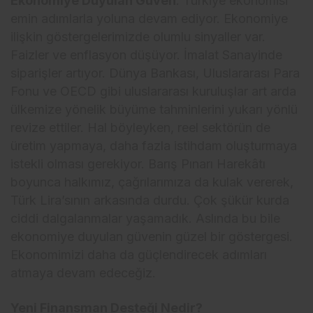
Ekonomiye Duyulan Güven
: Türkiye ekonomisi
emin adımlarla yoluna devam ediyor. Ekonomiye
ilişkin göstergelerimizde olumlu sinyaller var.
Faizler ve enflasyon düşüyor. İmalat Sanayinde
siparişler artıyor. Dünya Bankası, Uluslararası Para
Fonu ve OECD gibi uluslararası kuruluşlar art arda
ülkemize yönelik büyüme tahminlerini yukarı yönlü
revize ettiler. Hal böyleyken, reel sektörün de
üretim yapmaya, daha fazla istihdam oluşturmaya
istekli olması gerekiyor. Barış Pınarı Harekâtı
boyunca halkımız, çağrılarımıza da kulak vererek,
Türk Lira’sının arkasında durdu. Çok şükür kurda
ciddi dalgalanmalar yaşamadık. Aslında bu bile
ekonomiye duyulan güvenin güzel bir göstergesi.
Ekonomimizi daha da güçlendirecek adımları
atmaya devam edeceğiz.
Yeni Finansman Desteği Nedir?