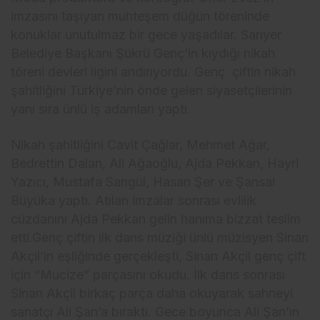
imzasını taşıyan muhteşem düğün töreninde
konuklar unutulmaz bir gece yaşadılar. Sarıyer
Belediye Başkanı Şükrü Genç’in kıydığı nikah
töreni devleri ligini andırıyordu. Genç çiftin nikah
şahitliğini Türkiye’nin önde gelen siyasetçilerinin
yanı sıra ünlü iş adamları yaptı.
Nikah şahitliğini Cavit Çağlar, Mehmet Ağar,
Bedrettin Dalan, Ali Ağaoğlu, Ajda Pekkan, Hayri
Yazıcı, Mustafa Sarıgül, Hasan Şer ve Şansal
Büyüka yaptı. Atılan imzalar sonrası evlilik
cüzdanını Ajda Pekkan gelin hanıma bizzat teslim
etti.Genç çiftin ilk dans müziği ünlü müzisyen Sinan
Akçil’in eşliğinde gerçekleşti, Sinan Akçil genç çift
için “Mucize” parçasını okudu. İlk dans sonrası
Sinan Akçil birkaç parça daha okuyarak sahneyi
sanatçı Ali Şan’a bıraktı. Gece boyunca Ali Şan’ın