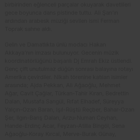
birbirinden eğlenceli parçalar okuyarak davetlileri
gece boyunca dans pistinde tuttu. Ali Şan’ın
ardından arabesk müziği sevilen ismi Ferman
Toprak sahne aldı.
Gelin ve Damatlıkta ünlü modacı Hakan
Akkaya’nın imzası bulunuyor. Gecenin müzik
koordinatörlüğünü başarılı Dj Emrah Ekiz üstlendi.
Genç çift unutulmaz düğün sonrası balayına rotayı
Amerika çevirdiler. Nikah törenine katılan isimler
arasında; Ajda Pekkan, Ali Ağaoğlu, Mehmet
Ağar, Cavit Çağlar, Türkan-Tahir Kıran, Bedrettin
Dalan, Mustafa Sarıgül, Rıfat Elhadef, Süreyya
Yalçın-Ozan Baran, Işıl-Rüştü Reçber, Bahar-Ozan
Şer, Ilgın-Barış Dalan, Arzu-Numan Ceyhan,
Hande-Erdinç Acar, Feyzan-Atilla Bingöl, Sena
Ağaoğlu-Koray Kırcal, Merve-Burak Günay,