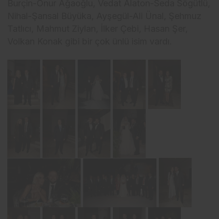
Burçin-Onur Ağaoğlu, Vedat Alaton-Seda Sögütlü,
Nihal-Şansal Büyüka, Ayşegül-Ali Ünal, Şehmuz
Tatlıcı, Mahmut Ziylan, İlker Çebi, Hasan Şer,
Volkan Konak gibi bir çok ünlü isim vardı.