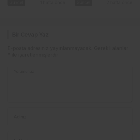
gündemde
Başel
Güncel
1 hafta önce
Güncel
2 hafta önce
Bir Cevap Yaz
E-posta adresiniz yayınlanmayacak.
Gerekli alanlar
*
ile işaretlenmişlerdir
Yorumunuz
Adınız