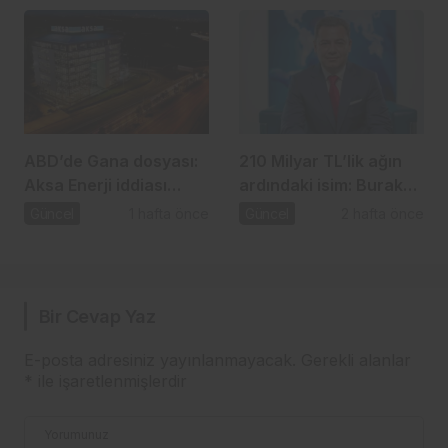
ABD’de Gana dosyası:
210 Milyar TL’lik ağın
Aksa Enerji iddiası
ardındaki isim: Burak
gündemde
Başel
Güncel
1 hafta önce
Güncel
2 hafta önce
Bir Cevap Yaz
E-posta adresiniz yayınlanmayacak.
Gerekli alanlar
*
ile işaretlenmişlerdir
Yorumunuz