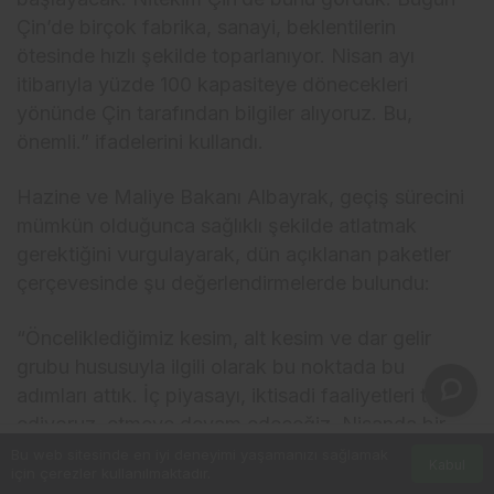
Çin’de birçok fabrika, sanayi, beklentilerin
ötesinde hızlı şekilde toparlanıyor. Nisan ayı
itibarıyla yüzde 100 kapasiteye dönecekleri
yönünde Çin tarafından bilgiler alıyoruz. Bu,
önemli.” ifadelerini kullandı.
Hazine ve Maliye Bakanı Albayrak, geçiş sürecini
mümkün olduğunca sağlıklı şekilde atlatmak
gerektiğini vurgulayarak, dün açıklanan paketler
çerçevesinde şu değerlendirmelerde bulundu:
“Önceliklediğimiz kesim, alt kesim ve dar gelir
grubu hususuyla ilgili olarak bu noktada bu
adımları attık. İç piyasayı, iktisadi faaliyetleri takip
ediyoruz, etmeye devam edeceğiz. Nisanda bir
resim bekliyoruz, mayıs-haziran etkisini
Bu web sitesinde en iyi deneyimi yaşamanızı sağlamak
Kabul
için çerezler kullanılmaktadır.
Anasayfa
öncelikleyeceğiz. Bu vatandaşlara dokunan kısmı