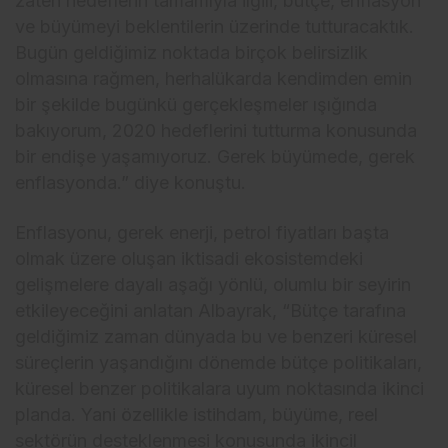
zaten hedeflerin tamamıyla ilgili, bütçe, enflasyon
ve büyümeyi beklentilerin üzerinde tutturacaktık.
Bugün geldiğimiz noktada birçok belirsizlik
olmasına rağmen, herhalükarda kendimden emin
bir şekilde bugünkü gerçekleşmeler ışığında
bakıyorum, 2020 hedeflerini tutturma konusunda
bir endişe yaşamıyoruz. Gerek büyümede, gerek
enflasyonda.” diye konuştu.
Enflasyonu, gerek enerji, petrol fiyatları başta
olmak üzere oluşan iktisadi ekosistemdeki
gelişmelere dayalı aşağı yönlü, olumlu bir seyirin
etkileyeceğini anlatan Albayrak, “Bütçe tarafına
geldiğimiz zaman dünyada bu ve benzeri küresel
süreçlerin yaşandığını dönemde bütçe politikaları,
küresel benzer politikalara uyum noktasında ikinci
planda. Yani özellikle istihdam, büyüme, reel
sektörün desteklenmesi konusunda ikincil