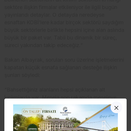
sektöre ilişkin firmalar etkileniyor ile ilgili bugün
yayınlandı detaylar. O detayda neredeyse
esnaftan KOBİ’lere kadar birçok sektörü saydığım
büyük sektörlerle birlikte hepsini içine alan aslında
büyük bir paket var. Tabii bu dinamik bir süreç,
süreci yakından takip edeceğiz.”
Bakan Albayrak, sorulan soru üzerine işletmelerini
kapatan küçük esnafa sağlanan desteğe ilişkin
şunları söyledi:
“Bahsettiğiniz alanların hepsi açıklanan alt
kırılımlarda var. Mesela son rakamda meseleye
baktığımızda perakende ticaret kaleminin altında
marketler var, büfeler var, bakkallar var, şarküteri
manav vs. var. Bunların hepsi bugün yayınlandı. Ya
da mesela konaklama tarafında lojistik tarafında