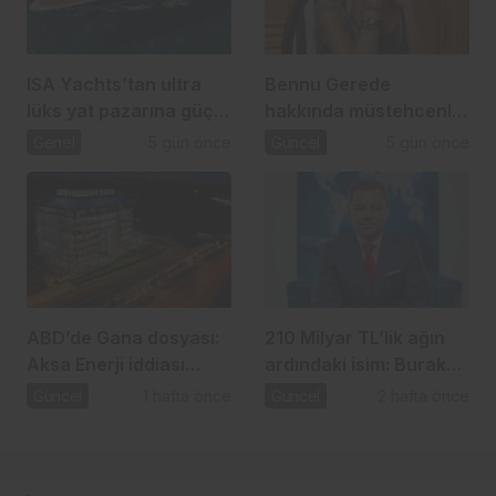
ISA Yachts’tan ultra
Bennu Gerede
lüks yat pazarına güçlü
hakkında müstehcenlik
atılım
soruşturması
Genel
5 gün önce
Güncel
5 gün önce
ABD’de Gana dosyası:
210 Milyar TL’lik ağın
Aksa Enerji iddiası
ardındaki isim: Burak
gündemde
Başel
Güncel
1 hafta önce
Güncel
2 hafta önce