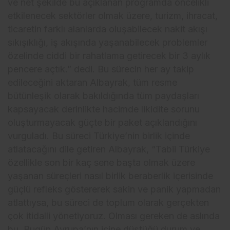
ve net şekilde bu açıklanan programda öncelikli
etkilenecek sektörler olmak üzere, turizm, ihracat,
ticaretin farklı alanlarda oluşabilecek nakit akışı
sıkışıklığı, iş akışında yaşanabilecek problemler
özelinde ciddi bir rahatlama getirecek bir 3 aylık
pencere açtık.” dedi. Bu sürecin her ay takip
edileceğini aktaran Albayrak, tüm resme
bütünleşik olarak bakıldığında tüm paydaşları
kapsayacak derinlikte hacimde likidite sorunu
oluşturmayacak güçte bir paket açıklandığını
vurguladı. Bu süreci Türkiye’nin birlik içinde
atlatacağını dile getiren Albayrak, “Tabii Türkiye
özellikle son bir kaç sene başta olmak üzere
yaşanan süreçleri nasıl birlik beraberlik içerisinde
güçlü refleks göstererek sakin ve panik yapmadan
atlattıysa, bu süreci de toplum olarak gerçekten
çok itidalli yönetiyoruz. Olması gereken de aslında
bu. Bugün Avrupa’nın içine düştüğü durum ve