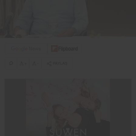
+
-
PAYLAŞ