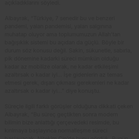
açıkladıklarını söyledi.
Albayrak, “Türkiye, 7 senedir bu ve benzeri
pandemi, yalan pandemisi, yalan salgınına
muhatap oluyor ama toplumumuzun Allah’tan
bağışıklık sistemi bu açıdan da güçlü. Böyle bir
durum söz konusu değil. Sakin, sükunetle, sabırla,
pik dönemine kadarki süreci mümkün olduğu
kadar az mobilize olarak, ne kadar etkileşimi
azaltırsak o kadar iyi… İşe gidenlerin az temas
etmesi gerek, dışarı çıkması gerekenleri ne kadar
azaltırsak o kadar iyi…” diye konuştu.
Süreçle ilgili farklı görüşler olduğuna dikkati çeken
Albayrak, “Bu süreç geçtikten sonra modern
bilimin bize anlattığı çerçevedeki resimde, bu
kırılmaya başlayınca normalleşme süreci
başlayacak. Nitekim Çin’de bunu gördük. Bugün