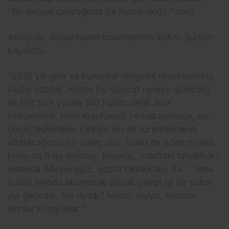
“Bu detaylı çalıştığımız bir husus değil.” dedi.
Albayrak, beyanname ödemelerine ilişkin, şunları
kaydetti:
“2019 yılı gelir ve kurumlar vergisini nisan sonuna
kadar uzattık. Kimse bu sürecin nereye gideceği
ile ilgili tam yüzde 100 hakim değil ama
beklentimiz, bilim kurulumuz ve bakanımızla, sıkı
güçlü tedbirlerle Türkiye’nin en az etkilenerek
atlatacağımız bir süreç olur. Şunu da ödemeyelim,
buna da 6 ay diyorlar. Mesela, ‘marttaki tahakkuku
nisanda ödeyeceğiz, şubat tahakkuku da…’ Ama
şubat ayında ekonomik olarak gayet iyi bir şubat
ayı geçirdik. Ne dedik? Nisan, mayıs, haziran…
Bunlar kolaylıklar.”