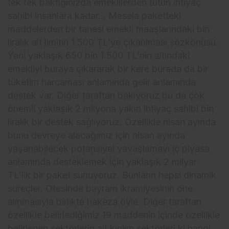
tek tek baktığınızda emeklilerden tutun ihtiyaç
sahibi insanlara kadar… Mesela paketteki
maddelerden bir tanesi emekli maaşlarındaki bin
liralık alt limitin 1.500 TL’ye çıkarılması sözkonusu.
Yani yaklaşık 650 bin 1.500 TL’nin altındaki
emekliyi buraya çıkararak bir kere burada da bir
tüketim harcaması anlamında gelir anlamında
destek var. Diğer taraftan bakıyoruz bu da çok
önemli yaklaşık 2 milyona yakın ihtiyaç sahibi bin
liralık bir destek sağlıyoruz. Özellikle nisan ayında
bunu devreye alacağımız için nisan ayında
yaşanabilecek potansiyel yavaşlamayı iç piyasa
anlamında desteklemek için yaklaşık 2 milyar
TL’lik bir paket sunuyoruz. Bunların hepsi dinamik
süreçler. Ötesinde bayram ikramiyesinin öne
alınmasıyla birlikte hakeza öyle. Diğer taraftan
özellikle belirlediğimiz 19 maddenin içinde özellikle
belirlenen sektörlerin alt kırılım sektörleri ki hangi