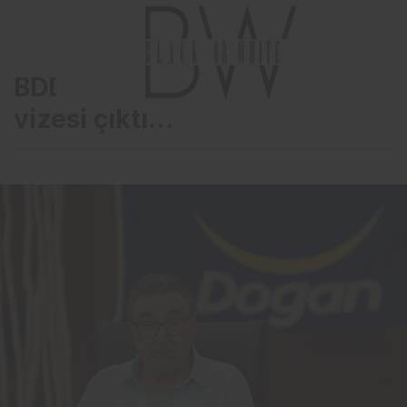
BDDK’dan Doğan’a banka
vizesi çıktı…