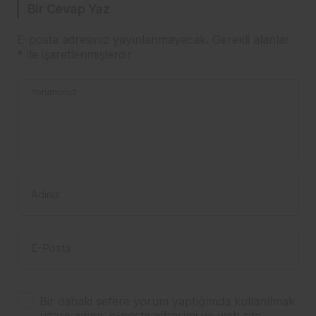
Bir Cevap Yaz
E-posta adresiniz yayınlanmayacak.
Gerekli alanlar
*
ile işaretlenmişlerdir
Yorumunuz
Adınız
E-Posta
Bir dahaki sefere yorum yaptığımda kullanılmak
üzere adımı, e-posta adresimi ve web site