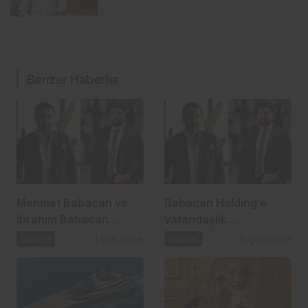
Benzer Haberler
Mehmet Babacan ve
Babacan Holding’e
İbrahim Babacan
vatandaşlık
tutuklandı
operasyonu: 2,5 Milyar
Güncel
1 gün önce
Güncel
5 gün önce
TL’lik usulsüzlük iddiası