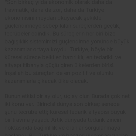
“Son birkaç yılda ekonomik olarak daha da
travmatik, daha da zor, daha da Türkiye
ekonomisini meydan okuyacak şekilde
güçlendirmeye sebep kılan süreçlerden geçtik,
tecrübeler edindik. Bu süreçlerin her biri bize
bağışıklık sistemimizi güçlendirme yönünde büyük
kazanımlar ortaya koydu. Türkiye, böyle bir
küresel sürece belki en hazırlıklı, en tedarikli ve
altyapı itibarıyla güçlü giren ülkelerden birisi.
İnşallah bu süreçten de en pozitif ve olumlu
kazanımlarla çıkacak ülke olacak.
Bunun etkisi bir ay olur, üç ay olur. Burada çok net
iki konu var. Birincisi dünya son birkaç senede
şunu tecrübe etti; küresel tedarik altyapısı büyük
bir travma yaşadı. Artık dünyada tedarik zinciri
noktasında bağımlılık ve oranlar sorgulanmaya
başlandı. Bu, Türkiye ve benzeri ülkeler açısından