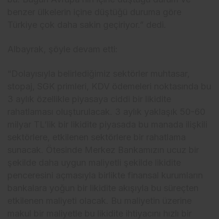
benzer ülkelerin içine düştüğü duruma göre
Türkiye çok daha sakin geçiriyor.” dedi.
Albayrak, şöyle devam etti:
“Dolayısıyla belirlediğimiz sektörler muhtasar,
stopaj, SGK primleri, KDV ödemeleri noktasında bu
3 aylık özellikle piyasaya ciddi bir likidite
rahatlaması oluşturulacak. 3 aylık yaklaşık 50-60
milyar TL’lik bir likidite piyasada bu manada ilişkili
sektörlere, etkilenen sektörlere bir rahatlama
sunacak. Ötesinde Merkez Bankamızın ucuz bir
şekilde daha uygun maliyetli şekilde likidite
penceresini açmasıyla birlikte finansal kurumların
bankalara yoğun bir likidite akışıyla bu süreçten
etkilenen maliyeti olacak. Bu maliyetin üzerine
makul bir maliyetle bu likidite ihtiyacını hızlı bir