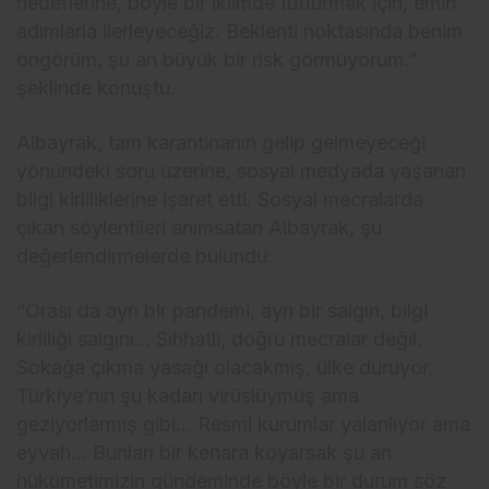
hedeflerine, böyle bir iklimde tutturmak için, emin
adımlarla ilerleyeceğiz. Beklenti noktasında benim
öngörüm, şu an büyük bir risk görmüyorum.”
şeklinde konuştu.
Albayrak, tam karantinanın gelip gelmeyeceği
yönündeki soru üzerine, sosyal medyada yaşanan
bilgi kirliliklerine işaret etti. Sosyal mecralarda
çıkan söylentileri anımsatan Albayrak, şu
değerlendirmelerde bulundu:
“Orası da ayrı bir pandemi, ayrı bir salgın, bilgi
kirliliği salgını… Sıhhatli, doğru mecralar değil.
Sokağa çıkma yasağı olacakmış, ülke duruyor,
Türkiye’nin şu kadarı virüslüymüş ama
geziyorlarmış gibi… Resmi kurumlar yalanlıyor ama
eyvah… Bunları bir kenara koyarsak şu an
hükümetimizin gündeminde böyle bir durum söz