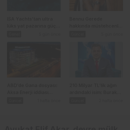
ISA Yachts’tan ultra
Bennu Gerede
lüks yat pazarına güçlü
hakkında müstehcenlik
atılım
soruşturması
Genel
5 gün önce
Güncel
5 gün önce
ABD’de Gana dosyası:
210 Milyar TL’lik ağın
Aksa Enerji iddiası
ardındaki isim: Burak
gündemde
Başel
Güncel
1 hafta önce
Güncel
2 hafta önce
Avukat Elif Akar, devre mülk