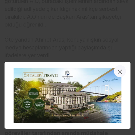
götürülen A.Ö, buradaki işlemlerinin ardından sevk
edildiği adliyede çıkarıldığı hakimlikçe serbest
bırakıldı. A.Ö’nün de Başkan Aras’tan şikayetçi
olduğu öğrenildi.
Öte yandan Ahmet Aras, konuya ilişkin sosyal
medya hesaplarından yaptığı paylaşımda şu
ifadelere yer verdi:
“Olay, dün akşam misafirlerimle yemek
yediğim sırada, Bitez Liman sorumlusu olarak
görev yaparken, limana tekne bağlamak
isteyenlerden rüşvet aldığı yönündeki
şikayetler nedeniyle disiplin kurulumuza sevk
edilen ve kurul kararıyla görevine son verilen
bir şahsın, beni ve misafirlerimi önce sözlü,
ardından fiziki tacize kalkışması ve bu tacize
görevliler tarafından anında müdahale