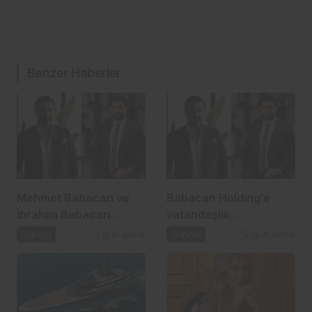
Benzer Haberler
Mehmet Babacan ve
Babacan Holding’e
İbrahim Babacan
vatandaşlık
tutuklandı
operasyonu: 2,5 Milyar
Güncel
1 gün önce
Güncel
5 gün önce
TL’lik usulsüzlük iddiası