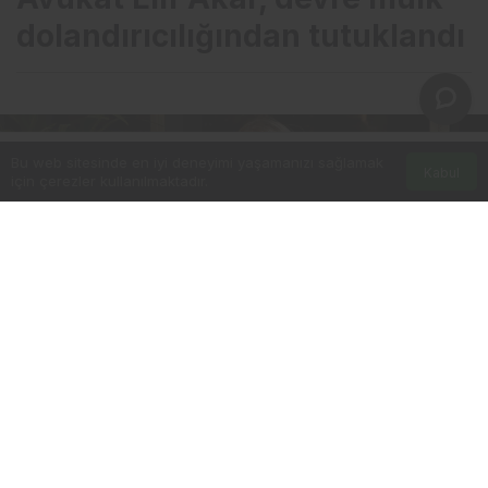
dolandırıcılığından tutuklandı
Bu web sitesinde en iyi deneyimi yaşamanızı sağlamak
Kabul
için çerezler kullanılmaktadır.
Anasayfa
PAYLAŞ