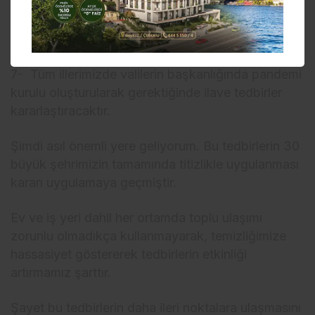
uygulamasına tayin olacaktır.
6-Yurt dışı uçuşlar tamamen sona erdirilmiştir
7- Tüm illerimizde valilerin başkanlığında pandemi
kurulu oluşturularak gerektiğinde ilave tedbirler
kararlaştıracaktır.
Şimdi asıl önemli yere geliyorum. Bu tedbirlerin 30
büyük şehrimizin tamamında titizlikle uygulanması
kararı uygulamaya geçmiştir.
Ev ve iş yeri dahil her ortamda toplu ulaşımı
zorunlu olmadıkça kullanmayarak, temizliğimize
hassasiyet göstererek tedbirlerin etkinliği
artırmamız şarttır.
Şayet bu tedbirlerin daha ileri noktalara ulaşmasını