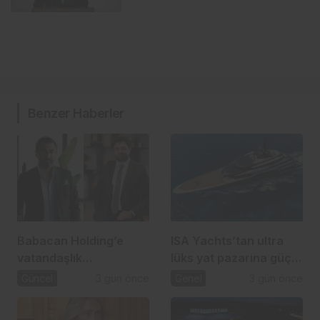
Benzer Haberler
Babacan Holding’e
ISA Yachts’tan ultra
vatandaşlık
lüks yat pazarına güçlü
operasyonu: 2,5 Milyar
atılım
Güncel
3 gün önce
Genel
3 gün önce
TL’lik usulsüzlük iddiası