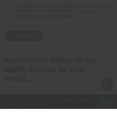
Bir dahaki sefere yorum yaptığımda kullanılmak
üzere adımı, e-posta adresimi ve web site
adresimi bu tarayıcıya kaydet.
YORUM GÖNDER
Abdurrahim Albayrak’tan
sağlık durumu ile ilgili
mesaj…
Bu web sitesinde en iyi deneyimi yaşamanızı sağlamak
Kabul
için çerezler kullanılmaktadır.
Anasayfa