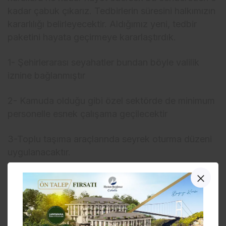
kadar çabuk çıkarız. Tedbirlerin süresini halkımızın
kararlılığı belirleyecektir. Aldığımız yeni, tedbir
paketini hayata geçirmeye kararlaştırdık.
1- Şehirlerarası seyahatler bundan böyle valilik
iznine bağlanmıştır
2- Kamuda olduğu gibi özel sektörde de minimum
personelle esnek çalışama geçilecektir
3-Toplu taşıma araçlarında seyrek oturma düzeni
uygulanacaktır.
4-Piknik alanları hafta sonu kapalı olacak hafta içi
de buralarda toplu olarak bulunulmayacaktır.
5-Askerlerimiz 14 gün kuralına uygun olarak celp