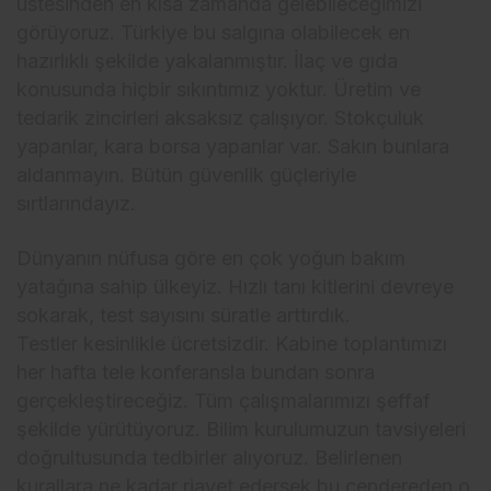
üstesinden en kısa zamanda gelebileceğimizi
görüyoruz. Türkiye bu salgına olabilecek en
hazırlıklı şekilde yakalanmıştır. İlaç ve gıda
konusunda hiçbir sıkıntımız yoktur. Üretim ve
tedarik zincirleri aksaksız çalışıyor. Stokçuluk
yapanlar, kara borsa yapanlar var. Sakın bunlara
aldanmayın. Bütün güvenlik güçleriyle
sırtlarındayız.
Dünyanın nüfusa göre en çok yoğun bakım
yatağına sahip ülkeyiz. Hızlı tanı kitlerini devreye
sokarak, test sayısını süratle arttırdık.
Testler kesinlikle ücretsizdir. Kabine toplantımızı
her hafta tele konferansla bundan sonra
gerçekleştireceğiz. Tüm çalışmalarımızı şeffaf
şekilde yürütüyoruz. Bilim kurulumuzun tavsiyeleri
doğrultusunda tedbirler alıyoruz. Belirlenen
kurallara ne kadar riayet edersek bu cendereden o