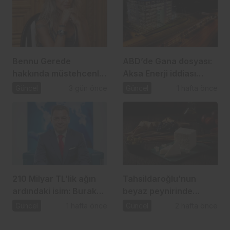
Bennu Gerede
ABD’de Gana dosyası:
hakkında müstehcenlik
Aksa Enerji iddiası
soruşturması
gündemde
Güncel
3 gün önce
Güncel
1 hafta önce
210 Milyar TL’lik ağın
Tahsildaroğlu’nun
ardındaki isim: Burak
beyaz peynirinde
Başel
listeria tespit edildi:
Güncel
1 hafta önce
Güncel
2 hafta önce
Bakanlık toplatma
kararı aldı