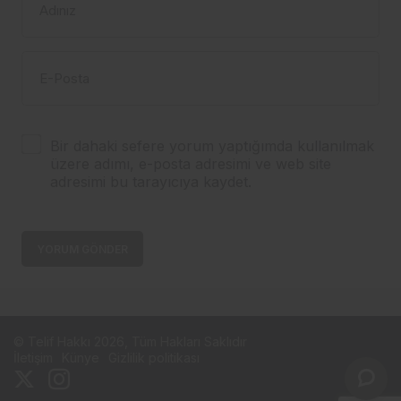
Adınız
E-Posta
Bir dahaki sefere yorum yaptığımda kullanılmak
üzere adımı, e-posta adresimi ve web site
adresimi bu tarayıcıya kaydet.
YORUM GÖNDER
© Telif Hakkı 2026, Tüm Hakları Saklıdır
İletişim
Künye
Gizlilik politikası