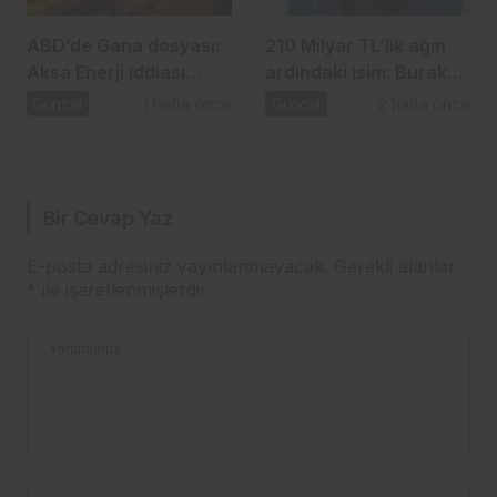
ABD’de Gana dosyası:
210 Milyar TL’lik ağın
Aksa Enerji iddiası
ardındaki isim: Burak
gündemde
Başel
Güncel
1 hafta önce
Güncel
2 hafta önce
Bir Cevap Yaz
E-posta adresiniz yayınlanmayacak.
Gerekli alanlar
*
ile işaretlenmişlerdir
Yorumunuz