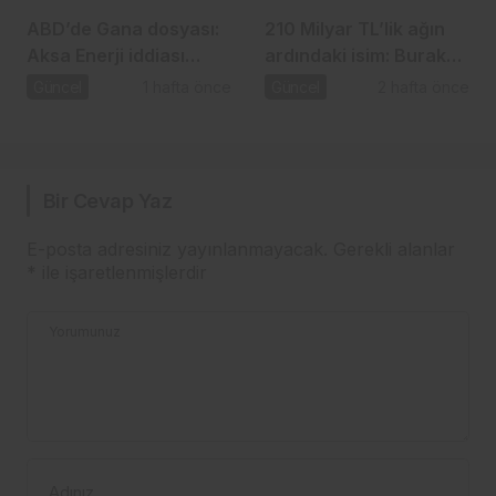
ABD’de Gana dosyası:
210 Milyar TL’lik ağın
Aksa Enerji iddiası
ardındaki isim: Burak
gündemde
Başel
Güncel
1 hafta önce
Güncel
2 hafta önce
Bir Cevap Yaz
E-posta adresiniz yayınlanmayacak.
Gerekli alanlar
*
ile işaretlenmişlerdir
Yorumunuz
Adınız