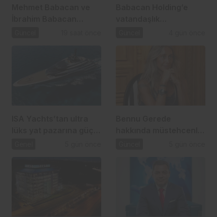
Mehmet Babacan ve
Babacan Holding’e
İbrahim Babacan
vatandaşlık
tutuklandı
operasyonu: 2,5 Milyar
Güncel
19 saat önce
Güncel
4 gün önce
TL’lik usulsüzlük iddiası
ISA Yachts’tan ultra
Bennu Gerede
lüks yat pazarına güçlü
hakkında müstehcenlik
atılım
soruşturması
Genel
5 gün önce
Güncel
5 gün önce