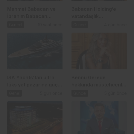
Mehmet Babacan ve
Babacan Holding’e
İbrahim Babacan
vatandaşlık
tutuklandı
operasyonu: 2,5 Milyar
Güncel
19 saat önce
Güncel
4 gün önce
TL’lik usulsüzlük iddiası
ISA Yachts’tan ultra
Bennu Gerede
lüks yat pazarına güçlü
hakkında müstehcenlik
atılım
soruşturması
Genel
5 gün önce
Güncel
5 gün önce