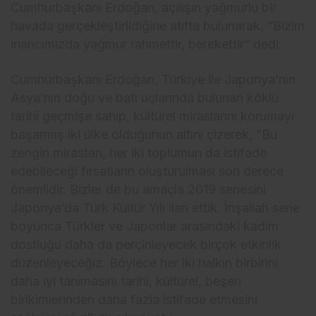
Cumhurbaşkanı Erdoğan, açılışın yağmurlu bir
havada gerçekleştirildiğine atıfta bulunarak, “Bizim
inancımızda yağmur rahmettir, berekettir” dedi.
Cumhurbaşkanı Erdoğan, Türkiye ile Japonya’nın
Asya’nın doğu ve batı uçlarında bulunan köklü
tarihî geçmişe sahip, kültürel miraslarını korumayı
başarmış iki ülke olduğunun altını çizerek, “Bu
zengin mirastan, her iki toplumun da istifade
edebileceği fırsatların oluşturulması son derece
önemlidir. Bizler de bu amaçla 2019 senesini
Japonya’da Türk Kültür Yılı ilan ettik. İnşallah sene
boyunca Türkler ve Japonlar arasındaki kadim
dostluğu daha da perçinleyecek birçok etkinlik
düzenleyeceğiz. Böylece her iki halkın birbirini
daha iyi tanımasını tarihî, kültürel, beşeri
birikimlerinden daha fazla istifade etmesini