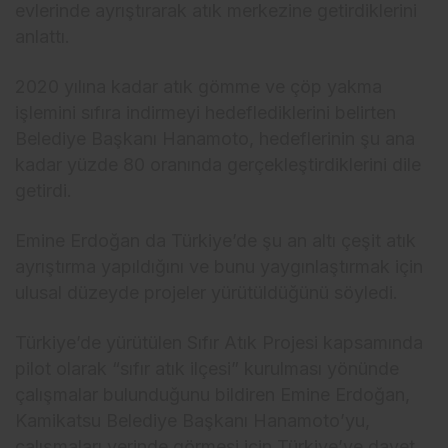
evlerinde ayrıştırarak atık merkezine getirdiklerini
anlattı.
2020 yılına kadar atık gömme ve çöp yakma
işlemini sıfıra indirmeyi hedeflediklerini belirten
Belediye Başkanı Hanamoto, hedeflerinin şu ana
kadar yüzde 80 oranında gerçekleştirdiklerini dile
getirdi.
Emine Erdoğan da Türkiye’de şu an altı çeşit atık
ayrıştırma yapıldığını ve bunu yaygınlaştırmak için
ulusal düzeyde projeler yürütüldüğünü söyledi.
Türkiye’de yürütülen Sıfır Atık Projesi kapsamında
pilot olarak “sıfır atık ilçesi” kurulması yönünde
çalışmalar bulunduğunu bildiren Emine Erdoğan,
Kamikatsu Belediye Başkanı Hanamoto’yu,
çalışmaları yerinde görmesi için Türkiye’ye davet