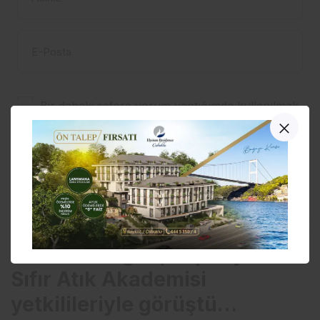
E-Posta
Bir dahaki sefere yorum yaptığımda kullanılmak
üzere adımı, e-posta adresimi ve web site
adresimi bu tarayıcıya kaydet.
YORUM GÖNDER
Emine Erdoğan, Japonya’da
Sıfır Atık Akademisi
yetkilileriyle görüştü…