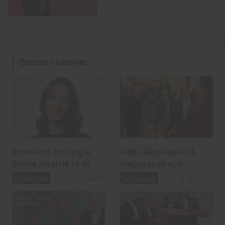
Benzer Haberler
Rönesans Holding’e
Kiğılı, İtalya’daki 14.
Stevie Awards’ta iki
mağazasını açtı…
ödül…
İş Dünyası
5 yıl önce
İş Dünyası
5 yıl önce