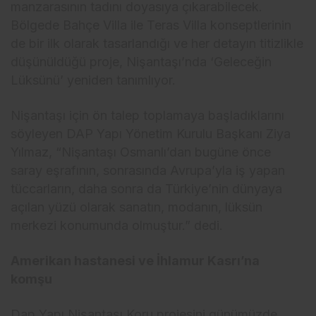
manzarasının tadını doyasıya çıkarabilecek.
Bölgede Bahçe Villa ile Teras Villa konseptlerinin
de bir ilk olarak tasarlandığı ve her detayın titizlikle
düşünüldüğü proje, Nişantaşı’nda ‘Geleceğin
Lüksünü’ yeniden tanımlıyor.
Nişantaşı için ön talep toplamaya başladıklarını
söyleyen DAP Yapı Yönetim Kurulu Başkanı Ziya
Yılmaz, “Nişantaşı Osmanlı’dan bugüne önce
saray eşrafının, sonrasında Avrupa’yla iş yapan
tüccarların, daha sonra da Türkiye’nin dünyaya
açılan yüzü olarak sanatın, modanın, lüksün
merkezi konumunda olmuştur.” dedi.
Amerikan hastanesi ve İhlamur Kasrı’na
komşu
Dap Yapı Nişantaşı Koru projesini günümüzde