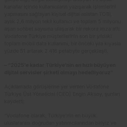
kanallar içinde kullanıcıların yazışarak işlemlerini
yapmasını sağlayan kişisel dijital asistan TOBi,
aylık 2,6 milyon tekil kullanıcı ve toplam 5 milyonu
aşan sohbet sayısına ulaşarak bir rekora imza attı.
Vodafone Türkiye müşterilerinin son bir yıldaki
toplam mobil data kullanımı, bir önceki yıla kıyasla
yüzde 51 artarak 2.416 petabyte gerçekleşti.
– “2025’e kadar Türkiye’nin en hızlı büyüyen
dijital servisler şirketi olmayı hedefliyoruz”
Açıklamada görüşlerine yer verilen Vodafone
Türkiye Üst Yöneticisi (CEO) Engin Aksoy, şunları
kaydetti:
“Vodafone olarak, Türkiye’nin en büyük
uluslararası doğrudan yatırımcılarından biriyiz ve