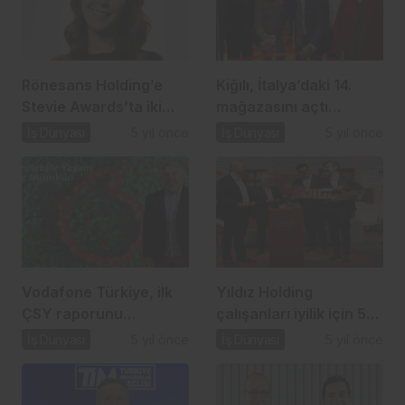
Rönesans Holding’e
Kiğılı, İtalya’daki 14.
Stevie Awards’ta iki
mağazasını açtı…
ödül…
İş Dünyası
5 yıl önce
İş Dünyası
5 yıl önce
Vodafone Türkiye, ilk
Yıldız Holding
ÇSY raporunu
çalışanları iyilik için 52
açıkladı…
milyon adım attı…
İş Dünyası
5 yıl önce
İş Dünyası
5 yıl önce