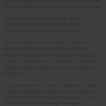
çerçevesinde şekillendirdiklerini belirten Ziya
Yılmaz sağlıklı ev kriterlerini ise şöyle sıraladı:
-Birincisi yüksek katlı olmayacak. İhtiyaç
duyulduğu anda yürüyecek çıkılabilecek
yükseklikteki evlere sağlıklı ev diyoruz.
-İkincisi balkon, teras ve bahçe… Sağlıklı evler
bahçe yoksa teras, teras da veremiyorsanız
kesinlikle geniş balkona sahip olmalı. Nişantaşı
projemizi, tamamen bir ‘villa bahçe’ ve kişiye özel
detayların düşünüldüğü ‘lüks tekne’ mantığıyla
tasarladık.
-Üçüncüsü ise orman, koru ve yeşil alan … Yapılan
çalışmalar gösteriyor yeşillikler içinde yapılan spor
aktiviteleri kronik hastalıklara da iyi geliyor. Biz bu
anlamda tamamen ‘orman içi’ mantığıyla