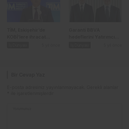
TİM, Eskişehir’de
Garanti BBVA
KOBİ’lere ihracat
hedeflerini Yatırımcı
seferberliği başlattı…
Günü’nde paylaştı…
İş Dünyası
5 yıl önce
İş Dünyası
5 yıl önce
Bir Cevap Yaz
E-posta adresiniz yayınlanmayacak.
Gerekli alanlar
*
ile işaretlenmişlerdir
Yorumunuz