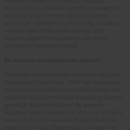
yenilikçi projelere imza atıyoruz. Nişantaşı
projesiyle de bu anlamda mimarisi ve konsepti ile
dünya birinciliği elde edeceğimize yürekten
inanıyorum. İnsanların yaşarken mutlu olacakları,
nesilden nesile miras olarak bırakılan, yıllar
boyunca değerini koruyacak bir eser olarak
görüyorum” ifadelerini kullandı.
Bir numaralı önceliğimiz hala deprem
Türkiye’nin deprem kuşağında bir ülke olduğuna
dikkat çeken Ziya Yılmaz, “DAP Yapı’nın bundan
önce hayata geçirdiği tüm projelerde olduğu gibi
Nişantaşı’nda da bir numaralı önceliğimiz deprem
güvenliği” ifadelerini kullandı. Bu anlamda
Nişantaşı’ndaki mevcut konut stokunun ortalama
yaşının 50 ila 60 yıl arasında değiştiğine dikkat
çeken Ziya Yılmaz, ”Depremden korunmanın bir