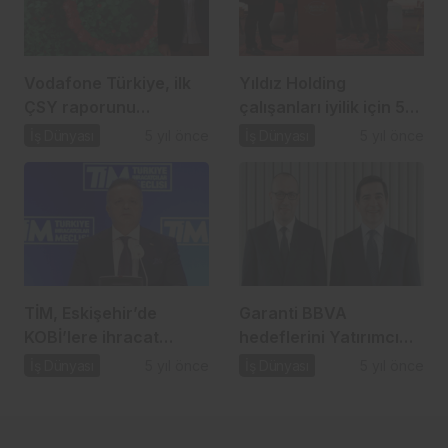
Vodafone Türkiye, ilk
Yıldız Holding
ÇSY raporunu
çalışanları iyilik için 52
açıkladı…
milyon adım attı…
İş Dünyası
5 yıl önce
İş Dünyası
5 yıl önce
TİM, Eskişehir’de
Garanti BBVA
KOBİ’lere ihracat
hedeflerini Yatırımcı
seferberliği başlattı…
Günü’nde paylaştı…
İş Dünyası
5 yıl önce
İş Dünyası
5 yıl önce