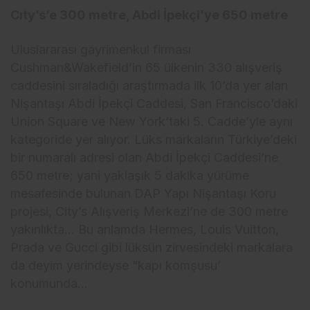
Cıty’s’e 300 metre, Abdi İpekçi’ye 650 metre
Uluslararası gayrimenkul firması
Cushman&Wakefield’in 65 ülkenin 330 alışveriş
caddesini sıraladığı araştırmada ilk 10’da yer alan
Nişantaşı Abdi İpekçi Caddesi, San Francisco’daki
Union Square ve New York’taki 5. Cadde’yle aynı
kategoride yer alıyor. Lüks markaların Türkiye’deki
bir numaralı adresi olan Abdi İpekçi Caddesi’ne
650 metre; yani yaklaşık 5 dakika yürüme
mesafesinde bulunan DAP Yapı Nişantaşı Koru
projesi, City’s Alışveriş Merkezi’ne de 300 metre
yakınlıkta… Bu anlamda Hermes, Louis Vuitton,
Prada ve Gucci gibi lüksün zirvesindeki markalara
da deyim yerindeyse “kapı komşusu’
konumunda…