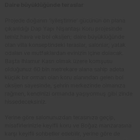
Daire büyüklüğünde teraslar
Projede doğanın ‘iyileştirme’ gücünün ön plana
çıkarıldığı Dap Yapı Nişantaşı Koru projesinde
temiz hava ve bol oksijen; daire büyüklüğünde
olan villa konseptindeki teraslar, salonlar, yatak
odaları ve mutfaklardan evinizin içine dolacak.
Başta Ihlamur Kasrı olmak üzere komşusu
olduğunuz 60 bin metrekare alana sahip adeta
küçük bir orman olan koru alanından gelen bol
oksijen sayesinde, şehrin merkezinde olmanıza
rağmen, kendinizi ormanda yaşıyormuş gibi zinde
hissedeceksiniz.
Yerine göre salonunuzdan terasınıza geçip,
misafirlerinizle keyifli koru ve Boğaz manzarasına
karşı keyifli sohbetler edebilir, yerine göre de