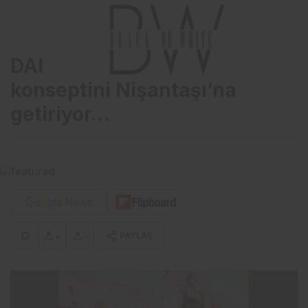
DAP Yapı, sağlıklı ev
konseptini Nişantaşı’na
getiriyor…
+
-
PAYLAŞ