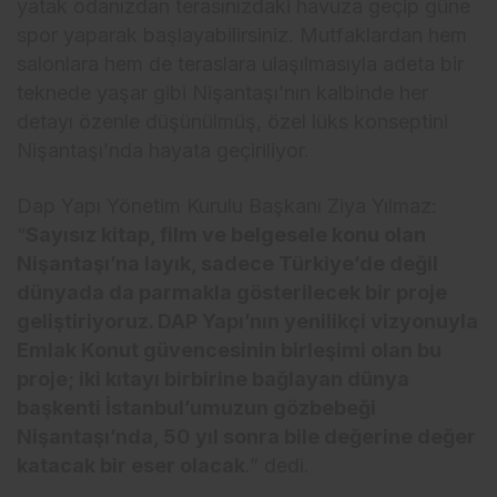
yatak odanızdan terasınızdaki havuza geçip güne
spor yaparak başlayabilirsiniz. Mutfaklardan hem
salonlara hem de teraslara ulaşılmasıyla adeta bir
teknede yaşar gibi Nişantaşı’nın kalbinde her
detayı özenle düşünülmüş, özel lüks konseptini
Nişantaşı’nda hayata geçiriliyor.
Dap Yapı Yönetim Kurulu Başkanı Ziya Yılmaz:
“
Sayısız kitap, film ve belgesele konu olan
Nişantaşı’na layık, sadece Türkiye’de değil
dünyada da parmakla gösterilecek bir proje
geliştiriyoruz. DAP Yapı’nın yenilikçi vizyonuyla
Emlak Konut güvencesinin birleşimi olan bu
proje; iki kıtayı birbirine bağlayan dünya
başkenti İstanbul’umuzun gözbebeği
Nişantaşı’nda, 50 yıl sonra bile değerine değer
katacak bir eser olacak
.” dedi.