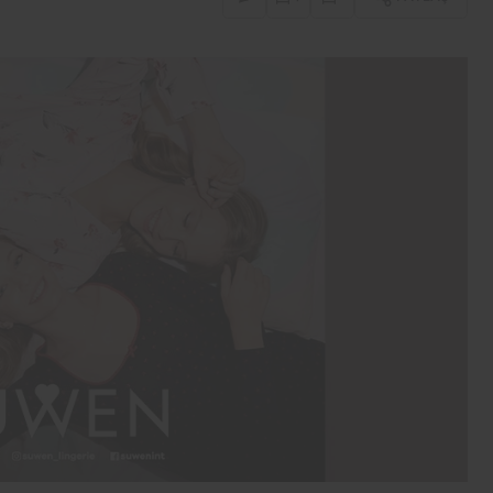
Borsa-Finans
Quick Sigorta, ‘QUICK’
Kodu ile Borsa İstanbul
Yıldız Pazar’da