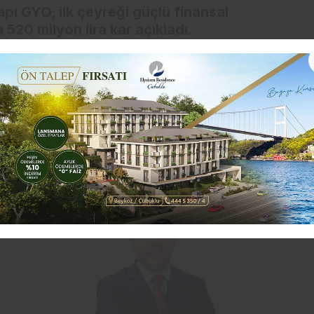
apı GYO, ilk çeyreği güçlü finansal
 520 milyon lira kar açıkladı.
e güçlü finansal sonuçlara imza attı. Şirket, yılın
de ederken, satış gelirlerini 2,17 milyar TL
emine göre kaydedilen güçlü artış, şirketin
ilir büyüme performansını ortaya koydu. 2026’nın
milyon TL, esas faaliyet kârı ise 603,6 milyon TL
2,60 TL seviyesine ulaşırken, finansal sonuçlar
erformansının yansıması olarak öne çıktı.