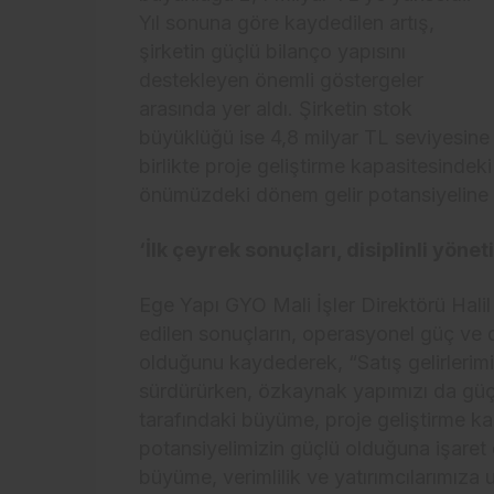
Yıl sonuna göre kaydedilen artış,
şirketin güçlü bilanço yapısını
destekleyen önemli göstergeler
arasında yer aldı. Şirketin stok
büyüklüğü ise 4,8 milyar TL seviyesine
birlikte proje geliştirme kapasitesinde
önümüzdeki dönem gelir potansiyeline 
‘İlk çeyrek sonuçları, disiplinli yöne
Ege Yapı GYO Mali İşler Direktörü Halil
edilen sonuçların, operasyonel güç ve di
olduğunu kaydederek, “Satış gelirlerim
sürdürürken, özkaynak yapımızı da güç
tarafındaki büyüme, proje geliştirme 
potansiyelimizin güçlü olduğuna işaret
büyüme, verimlilik ve yatırımcılarımız