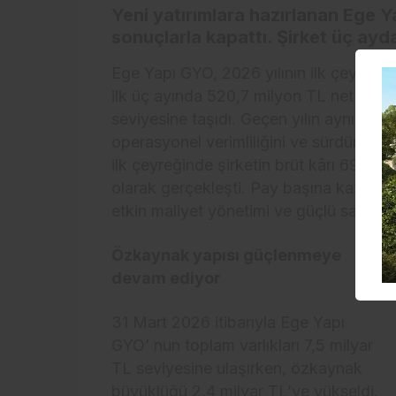
Yeni yatırımlara hazırlanan Ege Y
sonuçlarla kapattı. Şirket üç ayda
Ege Yapı GYO, 2026 yılının ilk çeyreğind
ilk üç ayında 520,7 milyon TL net kâr el
seviyesine taşıdı. Geçen yılın aynı dön
operasyonel verimliliğini ve sürdürüleb
ilk çeyreğinde şirketin brüt kârı 697,3 
olarak gerçekleşti. Pay başına kazanç 
etkin maliyet yönetimi ve güçlü satış p
Özkaynak yapısı güçlenmeye
devam ediyor
31 Mart 2026 itibarıyla Ege Yapı
GYO’ nun toplam varlıkları 7,5 milyar
TL seviyesine ulaşırken, özkaynak
büyüklüğü 2,4 milyar TL’ye yükseldi.