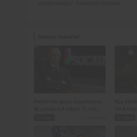
sürdüreceğiz” ifadelerini kullandı.
Benzer Haberler
Petkim’de güçlü toparlanma:
Koç Holdi
İlk yarıda 4,4 milyar TL net
36,4 mily
kâr
gösterisi
İş-Yaşam
2 saat önce
İş-Yaşam