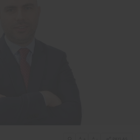
+
-
PAYLAŞ