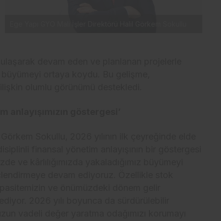
Ege Yapı GYO Mali İşler Direktörü Halil Görkem Sokullu
 ulaşarak devam eden ve planlanan projelerle
ki büyümeyi ortaya koydu. Bu gelişme,
ilişkin olumlu görünümü destekledi.
tim anlayışımızın göstergesi’
 Görkem Sokullu, 2026 yılının ilk çeyreğinde elde
siplinli finansal yönetim anlayışının bir göstergesi
izde ve kârlılığımızda yakaladığımız büyümeyi
lendirmeye devam ediyoruz. Özellikle stok
kapasitemizin ve önümüzdeki dönem gelir
 ediyor.
2026 yılı boyunca da sürdürülebilir
a uzun vadeli değer yaratma odağımızı korumayı