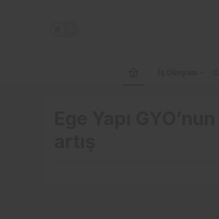
İş Dünyası
C
Ege Yapı GYO’nun s
artış