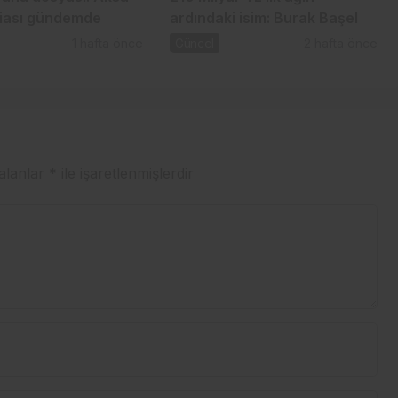
ddiası gündemde
ardındaki isim: Burak Başel
1 hafta önce
Güncel
2 hafta önce
 alanlar
*
ile işaretlenmişlerdir