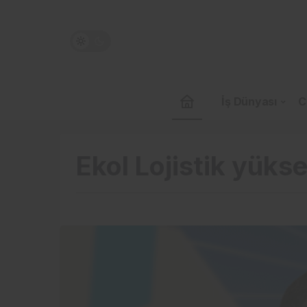
İş Dünyası
C
Ekol Lojistik yüks