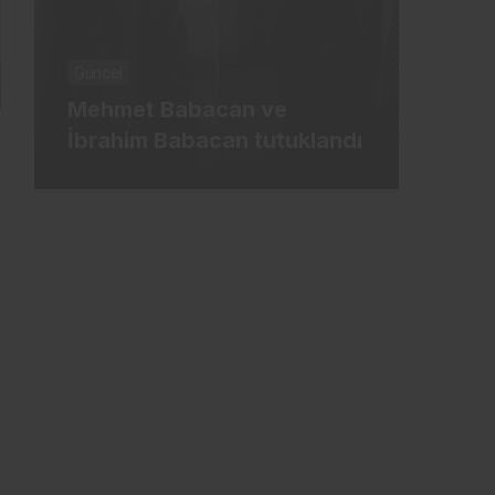
İş-Ya
Güncel
Türk
Mehmet Babacan ve
oluy
İbrahim Babacan tutuklandı
Ağus