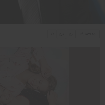
Davetler
Hublot, Yalıkavak’ta zaman
ve stil tutkunlarını
buluşturdu
+
-
PAYLAŞ