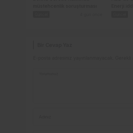
müstehcenlik soruşturması
Enerji i
Güncel
4 gün önce
Güncel
Bir Cevap Yaz
E-posta adresiniz yayınlanmayacak.
Gerekli
Yorumunuz
Adınız