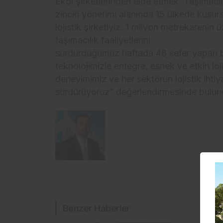
Ekol şirketlerinden elde etmek. Taşımacılık
zinciri yönetimi alanında 15 ülkede kusur
lojistik şirketiyiz. 1 milyon metrekarenin
taşımacılık faaliyetlerini
sürdürdüğümüz haftada 48 sefer yapan bl
teknolojimizle entegre, esnek ve etkin lo
deneyimimiz ve her sektörün lojistik ihtiya
sürdürüyoruz” değerlendirmesinde bulun
Benzer Haberler