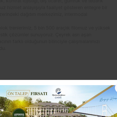
, kontrat lojistiği, dış ticaret, gümrük ve tedarik
suz hizmet anlayışıyla faaliyet gösteren entegre bir
 üzerindeki dağıtım merkezimiz, intermodal
ok trenlerimiz, 5 bin 500 araçlık filomuz ve yüksek
jistik çözümler sunuyoruz. Çeyrek asrı aşan
cının farklı olduğunun bilinciyle çalışmalarımızı
du.