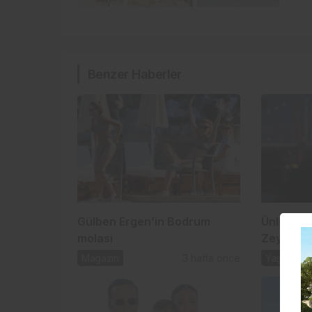
Benzer Haberler
Gülben Ergen’in Bodrum
Ünlülerin
molası
Zey’den 
Magazin
3 hafta önce
Yaşam