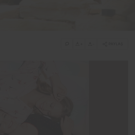
İş-Yaşam
Erdemir’den güçlü bilanço:
İlk yarıda 8,9 milyar TL net
kâr
+
-
PAYLAŞ