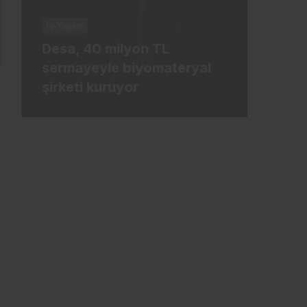
İş-Yaşam
İş-Ya
Desa, 40 milyon TL
Tür
sermayeyle biyomateryal
mily
şirketi kuruyor
ham