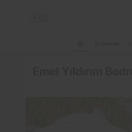
İş Dünyası
C
Emel Yıldırım Bod