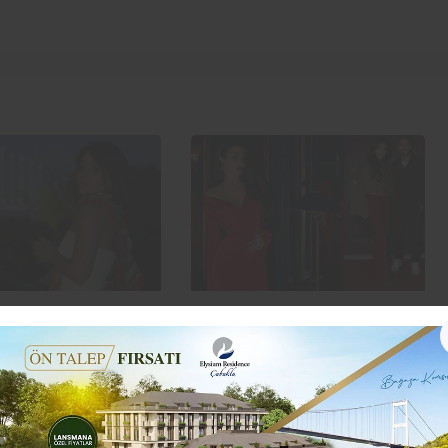
 estetik koçu İsabel
Hande Erçel ile Hakan
yaza veda daveti
Sabancı aşkı bitti
11 ay önce
Yaşam
12 ay önce