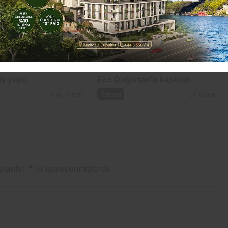
nar, yaza hızlı ve
Serdar Bilgili gönlünü piyanist
iş yaptı
Ece Dağıstan’a kaptırdı
1 yıl önce
Yaşam
1 yıl önce
 alanlar
*
ile işaretlenmişlerdir