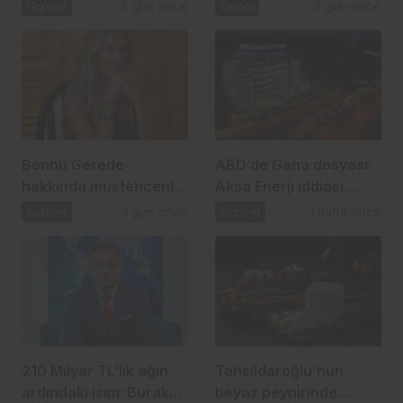
operasyonu: 2,5 Milyar
atılım
Güncel
3 gün önce
Genel
3 gün önce
TL’lik usulsüzlük iddiası
Bennu Gerede
ABD’de Gana dosyası:
hakkında müstehcenlik
Aksa Enerji iddiası
soruşturması
gündemde
Güncel
3 gün önce
Güncel
1 hafta önce
210 Milyar TL’lik ağın
Tahsildaroğlu’nun
ardındaki isim: Burak
beyaz peynirinde