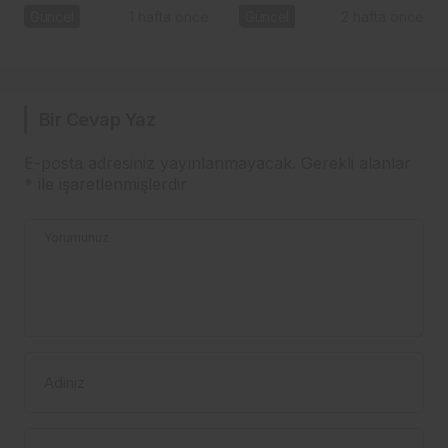
Başel
listeria tespit edildi:
Güncel
1 hafta önce
Güncel
2 hafta önce
Bakanlık toplatma
kararı aldı
Bir Cevap Yaz
E-posta adresiniz yayınlanmayacak.
Gerekli alanlar
*
ile işaretlenmişlerdir
Yorumunuz
Adınız