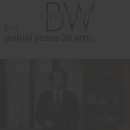
Enerjisa Enerji’nin faaliyet
gelirini yüzde 20 arttı…