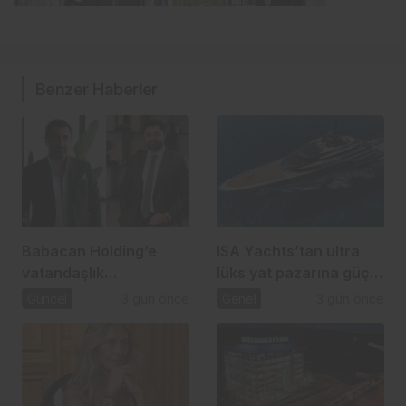
Benzer Haberler
Babacan Holding’e
ISA Yachts’tan ultra
vatandaşlık
lüks yat pazarına güçlü
operasyonu: 2,5 Milyar
atılım
Güncel
3 gün önce
Genel
3 gün önce
TL’lik usulsüzlük iddiası