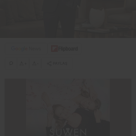
+
-
PAYLAŞ