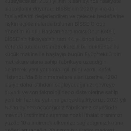
kutlayacakları 2021 yılının Nisan ayında faaliyete
alacaklarını duyurdu. BİSSE’nin 2020 yılına dair
faaliyetlerini değerlendiren ve gelecek hedeflerine
ilişkin açıklamalarda bulunan BİSSE Group
Yönetim Kurulu Başkan Yardımcısı Onur Kefeli,
BİSSE’nin hikâyesinin tam 44 yıl önce İstanbul
Vefa’da tutulan 60 metrekarelik bir dükkânda iki
küçük makine ile başlayıp bugün Eyüp’teki 3 bin
metrekare alana sahip fabrikaya uzandığını
belirterek yeni yatırımla ilgili bilgi verdi. Kefeli,
“İstanbul’da 8 bin metrekare alan üzerine, 1200
kişiye daha istihdam sağlayacağımız, çevreye
duyarlı ve son teknoloji depo sistemlerine sahip
yeni bir fabrika yatırımı gerçekleştiriyoruz. 2021 yılı
Nisan ayında açacağımız fabrikamız sayesinde
mevcut üretimimiz aşamasındaki ithalat oranımızı
yüzde 10’a indirerek ülkemize sağladığımız katma
değeri artıracağız. Yalnızca bir üretim merkezi