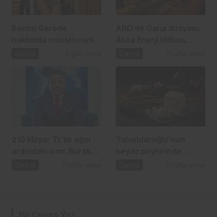
Bennu Gerede
ABD’de Gana dosyası:
hakkında müstehcenlik
Aksa Enerji iddiası
soruşturması
gündemde
Güncel
3 gün önce
Güncel
1 hafta önce
210 Milyar TL’lik ağın
Tahsildaroğlu’nun
ardındaki isim: Burak
beyaz peynirinde
Başel
listeria tespit edildi:
Güncel
1 hafta önce
Güncel
2 hafta önce
Bakanlık toplatma
kararı aldı
Bir Cevap Yaz