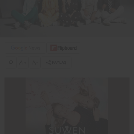
+
-
PAYLAŞ