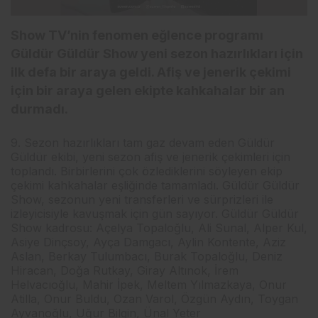
Show TV’nin fenomen eğlence programı
Güldür Güldür Show yeni sezon hazırlıkları için
ilk defa bir araya geldi. Afiş ve jenerik çekimi
için bir araya gelen ekipte kahkahalar bir an
durmadı.
9. Sezon hazırlıkları tam gaz devam eden Güldür
Güldür ekibi, yeni sezon afiş ve jenerik çekimleri için
toplandı. Birbirlerini çok özlediklerini söyleyen ekip
çekimi kahkahalar eşliğinde tamamladı. Güldür Güldür
Show, sezonun yeni transferleri ve sürprizleri ile
izleyicisiyle kavuşmak için gün sayıyor. Güldür Güldür
Show kadrosu: Açelya Topaloğlu, Ali Sunal, Alper Kul,
Asiye Dinçsoy, Ayça Damgacı, Aylin Kontente, Aziz
Aslan, Berkay Tulumbacı, Burak Topaloğlu, Deniz
Hiracan, Doğa Rutkay, Giray Altınok, İrem
Helvacıoğlu, Mahir İpek, Meltem Yılmazkaya, Onur
Atilla, Onur Buldu, Ozan Varol, Özgün Aydın, Toygan
Ayvanoğlu, Uğur Bilgin, Ünal Yeter