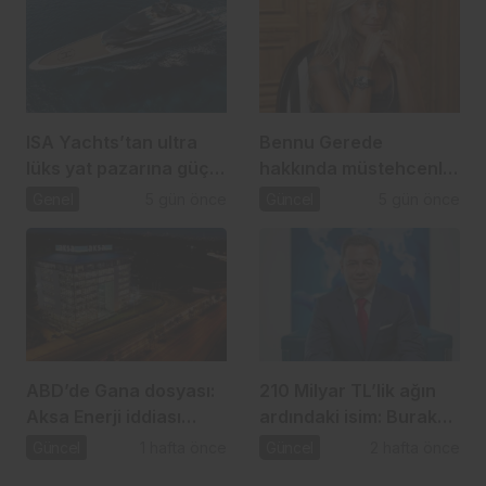
ISA Yachts’tan ultra
Bennu Gerede
lüks yat pazarına güçlü
hakkında müstehcenlik
atılım
soruşturması
Genel
5 gün önce
Güncel
5 gün önce
ABD’de Gana dosyası:
210 Milyar TL’lik ağın
Aksa Enerji iddiası
ardındaki isim: Burak
gündemde
Başel
Güncel
1 hafta önce
Güncel
2 hafta önce