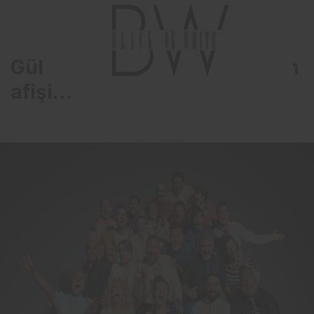
Güldür Güldür’den yeni sezon
afişi…