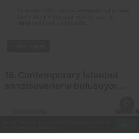
Bir dahaki sefere yorum yaptığımda kullanılmak
üzere adımı, e-posta adresimi ve web site
adresimi bu tarayıcıya kaydet.
YORUM GÖNDER
16. Contemporary İstanbul
sanatseverlerle buluşuyor…
Bu web sitesinde en iyi deneyimi yaşamanızı sağlamak
Kabul
için çerezler kullanılmaktadır.
Anasayfa