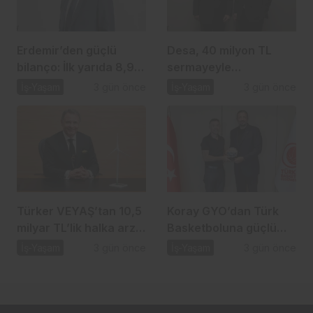
Erdemir’den güçlü
Desa, 40 milyon TL
bilanço: İlk yarıda 8,9
sermayeyle
milyar TL net kâr
biyomateryal şirketi
İş-Yaşam
3 gün önce
İş-Yaşam
3 gün önce
kuruyor
Türker VEYAŞ’tan 10,5
Koray GYO’dan Türk
milyar TL’lik halka arz
Basketboluna güçlü
hamlesi
destek
İş-Yaşam
3 gün önce
İş-Yaşam
3 gün önce