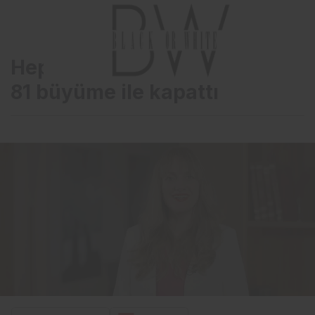
Hepsiburada 2022’yi yüzde
81 büyüme ile kapattı