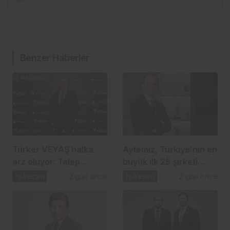
Benzer Haberler
Türker VEYAŞ halka
Aytemiz, Türkiye’nin en
arz oluyor: Talep
büyük ilk 25 şirketi
toplama 12 Ağustos’ta
arasında
İş-Yaşam
2 gün önce
İş-Yaşam
2 gün önce
başlıyor