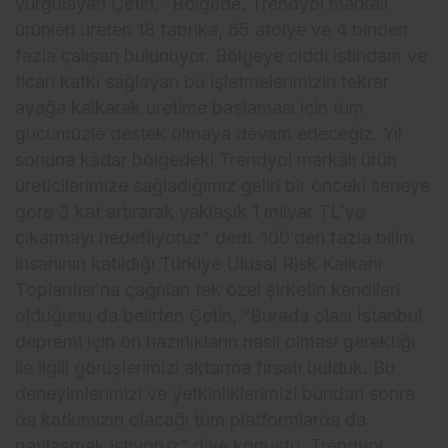
vurgulayan Çetin, “Bölgede, Trendyol markalı
ürünleri üreten 18 fabrika, 65 atölye ve 4 binden
fazla çalışan bulunuyor. Bölgeye ciddi istihdam ve
ticari katkı sağlayan bu işletmelerimizin tekrar
ayağa kalkarak üretime başlaması için tüm
gücümüzle destek olmaya devam edeceğiz. Yıl
sonuna kadar bölgedeki Trendyol markalı ürün
üreticilerimize sağladığımız geliri bir önceki seneye
göre 3 kat artırarak yaklaşık 1 milyar TL’ye
çıkarmayı hedefliyoruz” dedi. 100’den fazla bilim
insanının katıldığı Türkiye Ulusal Risk Kalkanı
Toplantısı’na çağrılan tek özel şirketin kendileri
olduğunu da belirten Çetin, “Burada olası İstanbul
depremi için ön hazırlıkların nasıl olması gerektiği
ile ilgili görüşlerimizi aktarma fırsatı bulduk. Bu
deneyimlerimizi ve yetkinliklerimizi bundan sonra
da katkımızın olacağı tüm platformlarda da
paylaşmak istiyoruz” diye konuştu. Trendyol