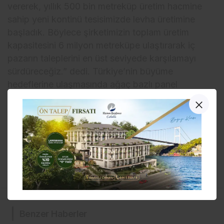
vererek, yıllık 500 bin metreküp üretim hacmine
sahip yeni kontinü tesisimizde levha üretimine
başladık. Böylece şirketimizin toplam üretim
kapasitesini 6 milyon metreküpe ulaştırarak iç
pazarın taleplerini en üst seviyede karşılamayı
sürdüreceğiz.” dedi. Türkiye’nin büyüme
hedeflerine ulaşmasında ağaç bazlı panel
sektörünün önemli bir yere sahip olduğunu belirten
Yıldız; “Bu yıl da yurt içinde tesis ve makine
yatırımlarımıza ara vermeden devam edeceğiz.”
ifadelerini kullandı.
Benzer Haberler