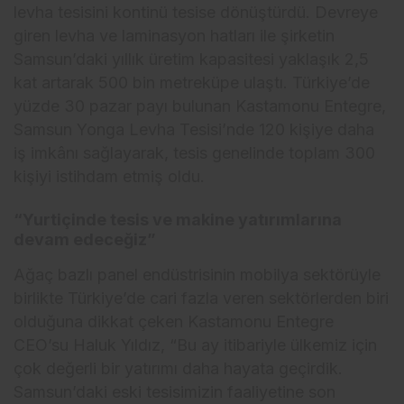
levha tesisini kontinü tesise dönüştürdü. Devreye
giren levha ve laminasyon hatları ile şirketin
Samsun’daki yıllık üretim kapasitesi yaklaşık 2,5
kat artarak 500 bin metreküpe ulaştı. Türkiye’de
yüzde 30 pazar payı bulunan Kastamonu Entegre,
Samsun Yonga Levha Tesisi’nde 120 kişiye daha
iş imkânı sağlayarak, tesis genelinde toplam 300
kişiyi istihdam etmiş oldu.
“Yurtiçinde tesis ve makine yatırımlarına
devam edeceğiz”
Ağaç bazlı panel endüstrisinin mobilya sektörüyle
birlikte Türkiye’de cari fazla veren sektörlerden biri
olduğuna dikkat çeken Kastamonu Entegre
CEO’su Haluk Yıldız, “Bu ay itibariyle ülkemiz için
çok değerli bir yatırımı daha hayata geçirdik.
Samsun’daki eski tesisimizin faaliyetine son