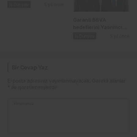
seferberliği başlattı…
İş Dünyası
5 yıl önce
Garanti BBVA
hedeflerini Yatırımcı
Günü’nde paylaştı…
İş Dünyası
5 yıl önce
Bir Cevap Yaz
E-posta adresiniz yayınlanmayacak.
Gerekli alanlar
*
ile işaretlenmişlerdir
Yorumunuz