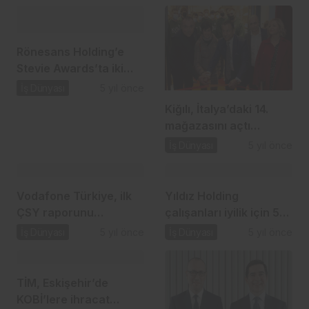
Rönesans Holding’e
Stevie Awards’ta iki
ödül…
İş Dünyası
5 yıl önce
Kiğılı, İtalya’daki 14.
mağazasını açtı…
İş Dünyası
5 yıl önce
Vodafone Türkiye, ilk
Yıldız Holding
ÇSY raporunu
çalışanları iyilik için 52
açıkladı…
milyon adım attı…
İş Dünyası
5 yıl önce
İş Dünyası
5 yıl önce
TİM, Eskişehir’de
KOBİ’lere ihracat