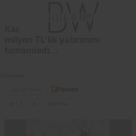
Kastamonu Entegre, 600
milyon TL’lik yatırımını
tamamladı…
+
-
PAYLAŞ