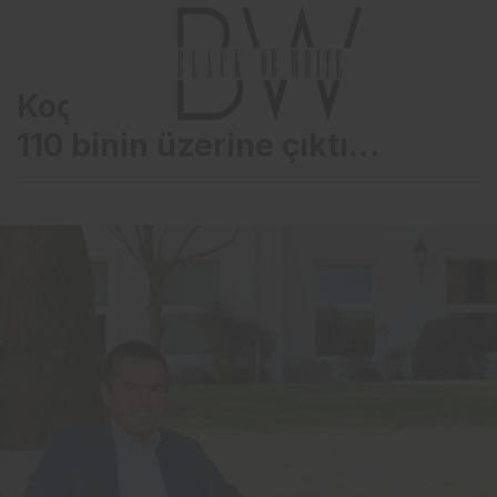
Koç Topluluğu’nda istihdam,
110 binin üzerine çıktı…