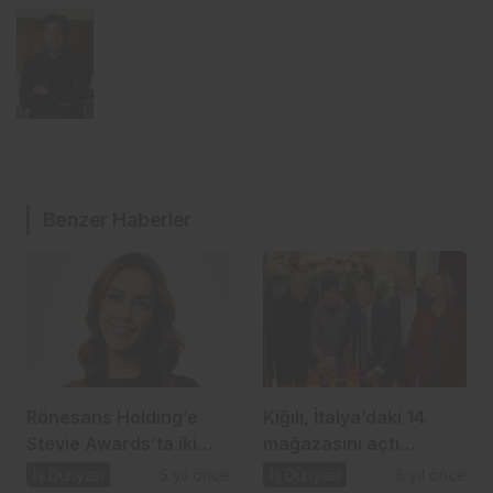
Benzer Haberler
Rönesans Holding’e
Kiğılı, İtalya’daki 14.
Stevie Awards’ta iki
mağazasını açtı…
ödül…
İş Dünyası
5 yıl önce
İş Dünyası
5 yıl önce