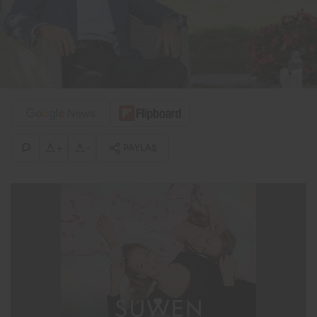
+
-
PAYLAŞ