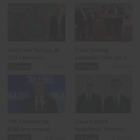
Vodafone Türkiye, ilk
Yıldız Holding
ÇSY raporunu
çalışanları iyilik için 52
açıkladı…
milyon adım attı…
İş Dünyası
5 yıl önce
İş Dünyası
5 yıl önce
TİM, Eskişehir’de
Garanti BBVA
KOBİ’lere ihracat
hedeflerini Yatırımcı
seferberliği başlattı…
Günü’nde paylaştı…
İş Dünyası
5 yıl önce
İş Dünyası
5 yıl önce