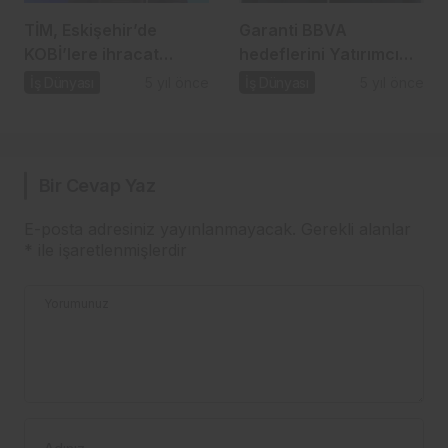
TİM, Eskişehir’de
Garanti BBVA
KOBİ’lere ihracat
hedeflerini Yatırımcı
seferberliği başlattı…
Günü’nde paylaştı…
İş Dünyası
5 yıl önce
İş Dünyası
5 yıl önce
Bir Cevap Yaz
E-posta adresiniz yayınlanmayacak.
Gerekli alanlar
*
ile işaretlenmişlerdir
Yorumunuz