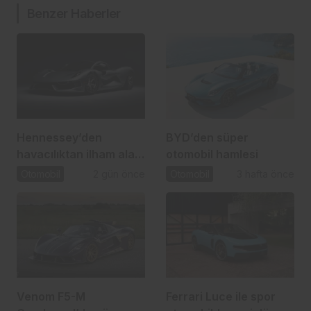
Benzer Haberler
Hennessey’den
BYD’den süper
havacılıktan ilham alan
otomobil hamlesi
yeni süper otomobil:
Otomobil
2 gün önce
Otomobil
3 hafta önce
Blackbird
Venom F5-M
Ferrari Luce ile spor