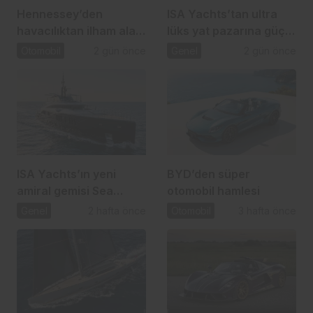
Hennessey’den
ISA Yachts’tan ultra
havacılıktan ilham alan
lüks yat pazarına güçlü
yeni süper otomobil:
atılım
Otomobil
2 gün önce
Genel
2 gün önce
Blackbird
ISA Yachts’ın yeni
BYD’den süper
amiral gemisi Sea
otomobil hamlesi
Raider X denize indi
Genel
2 hafta önce
Otomobil
3 hafta önce