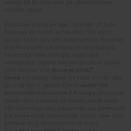
sadece tek bir düğmeyle gerçekleştirebilmek
mümkün oluyor.
Kaputunun altında yer alan 3.8 litrelik çift turbo
beslemeli V8 motoru ile toplamda 592 beygir
gücüne kadar çıkış gerçekleştirebiliyor. Yenilenen
soğutma sistemi yükseltilmiş ve daha kısa güç
tüketimi için daha fazla güç sağlamaya
odaklanılmış. Deposu boş olduğu zaman ağırlığı
1300 kilogram olan
McLaren 600LT
Spider
modelinde yüksek hız kadar bu hıza çıkış
gücü de dikkat çekiyor. Öyle ki
saatte 100
kilometrelik hıza sadece 2.9 saniye
gibi kısa bir
zaman dilimi içerisinde çıkabiliyor. Ancak saatte
200 kilometreye çıkış yapabilmesi için gerekli süre
8.4 saniye olarak belirlenmiştir. Karbon fiber yarış
koltukları ile iç dizaynına özel bir değer
katan
McLaren 600LT Spider
modeli iç