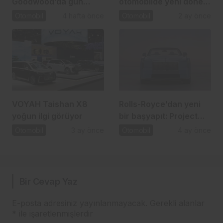
Goodwood’da gün
otomobilde yeni dönem
yüzüne çıkıyor
başlıyor
Otomobil
4 hafta önce
Otomobil
2 ay önce
VOYAH Taishan X8
Rolls-Royce’dan yeni
yoğun ilgi görüyor
bir başyapıt: Project
Nightingale sahneye
Otomobil
3 ay önce
Otomobil
4 ay önce
çıkıyor
Bir Cevap Yaz
E-posta adresiniz yayınlanmayacak.
Gerekli alanlar
*
ile işaretlenmişlerdir