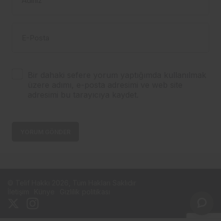
Adınız
E-Posta
Bir dahaki sefere yorum yaptığımda kullanılmak
üzere adımı, e-posta adresimi ve web site
adresimi bu tarayıcıya kaydet.
YORUM GÖNDER
© Telif Hakkı 2026, Tüm Hakları Saklıdır
İletişim
Künye
Gizlilik politikası