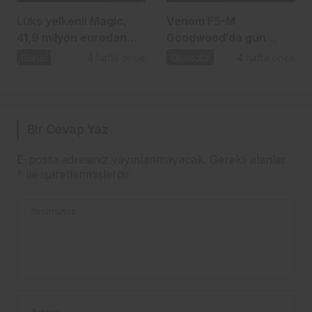
Lüks yelkenli Magic,
Venom F5-M
41,9 milyon eurodan
Goodwood’da gün
yeni alıcısını bekliyor
yüzüne çıkıyor
Genel
4 hafta önce
Otomobil
4 hafta önce
Bir Cevap Yaz
E-posta adresiniz yayınlanmayacak.
Gerekli alanlar
*
ile işaretlenmişlerdir
Yorumunuz