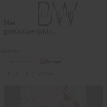
Mercedes-AMG G63 SUV
görücüye çıktı…
+
-
PAYLAŞ