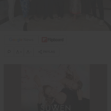
+
-
PAYLAŞ