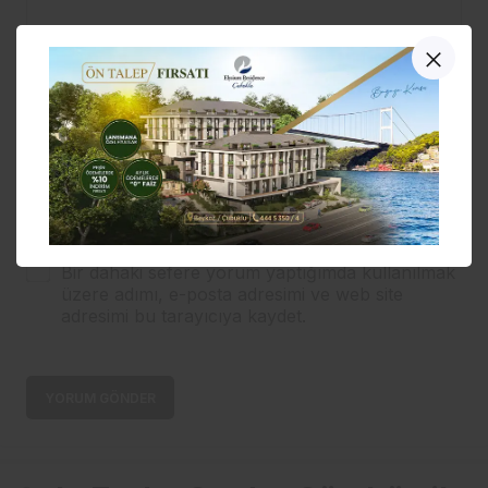
Adınız
E-Posta
Bir dahaki sefere yorum yaptığımda kullanılmak
üzere adımı, e-posta adresimi ve web site
adresimi bu tarayıcıya kaydet.
YORUM GÖNDER