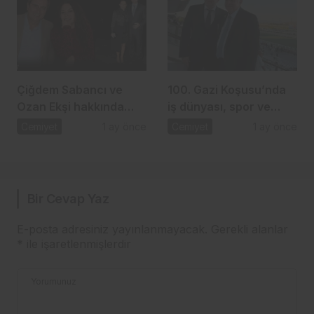
Çiğdem Sabancı ve
100. Gazi Koşusu’nda
Ozan Ekşi hakkında
iş dünyası, spor ve
gündem olan iddia
dostluk aynı çatı
Cemiyet
1 ay önce
Cemiyet
1 ay önce
altında buluştu
Bir Cevap Yaz
E-posta adresiniz yayınlanmayacak.
Gerekli alanlar
*
ile işaretlenmişlerdir
Yorumunuz