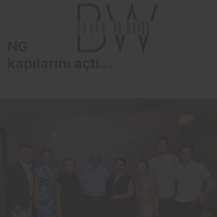
NG Phaselis Bay Otel turizme
kapılarını açtı…