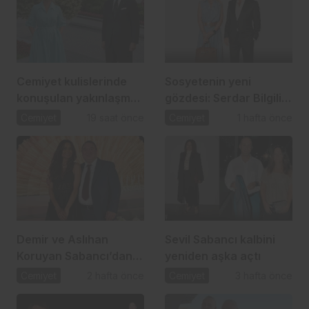
Cemiyet kulislerinde
Sosyetenin yeni
konuşulan yakınlaşma:
gözdesi: Serdar Bilgili
İpek Toplusoy ve
ve Melis Çiftçi aşkı
Cemiyet
19 saat önce
Cemiyet
1 hafta önce
Ahmet Arslan
Demir ve Aslıhan
Sevil Sabancı kalbini
Koruyan Sabancı’dan
yeniden aşka açtı
24 yıllık aşka romantik
Cemiyet
2 hafta önce
Cemiyet
3 hafta önce
kutlama