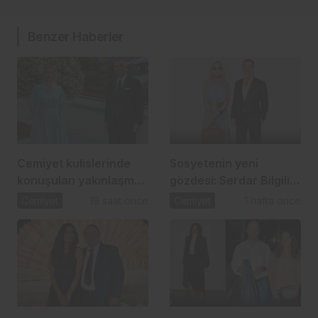
Benzer Haberler
Cemiyet kulislerinde
Sosyetenin yeni
konuşulan yakınlaşma:
gözdesi: Serdar Bilgili
İpek Toplusoy ve
ve Melis Çiftçi aşkı
Cemiyet
19 saat önce
Cemiyet
1 hafta önce
Ahmet Arslan