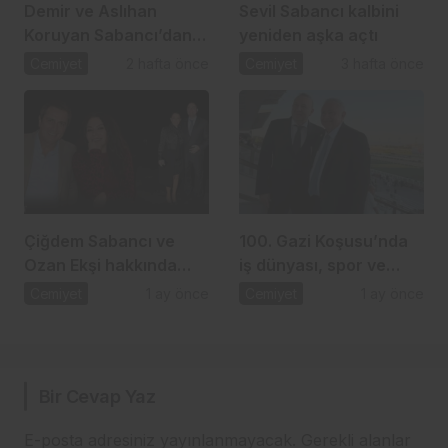
Demir ve Aslıhan
Sevil Sabancı kalbini
Koruyan Sabancı’dan
yeniden aşka açtı
24 yıllık aşka romantik
Cemiyet
2 hafta önce
Cemiyet
3 hafta önce
kutlama
Çiğdem Sabancı ve
100. Gazi Koşusu’nda
Ozan Ekşi hakkında
iş dünyası, spor ve
gündem olan iddia
dostluk aynı çatı
Cemiyet
1 ay önce
Cemiyet
1 ay önce
altında buluştu
Bir Cevap Yaz
E-posta adresiniz yayınlanmayacak.
Gerekli alanlar