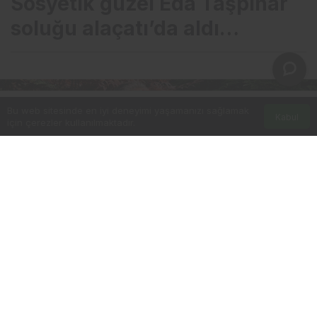
Sosyetik güzel Eda Taşpınar
soluğu alaçatı’da aldı…
Bu web sitesinde en iyi deneyimi yaşamanızı sağlamak
Kabul
için çerezler kullanılmaktadır.
Anasayfa