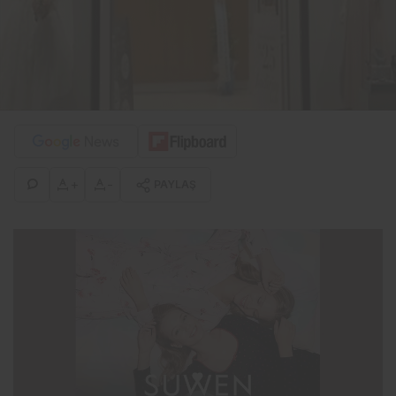
+
-
PAYLAŞ