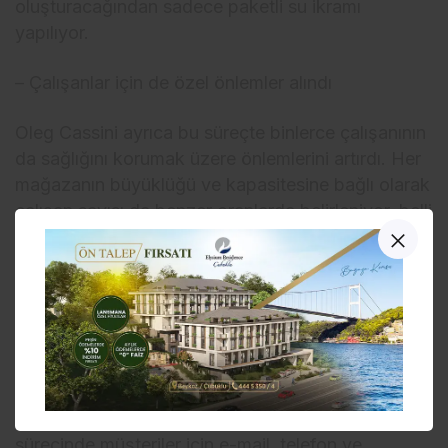
oluşturacağından sadece paketli su ikramı
yapılıyor.
– Çalışanlar için de özel önlemler alındı
Oleg Cassini ayrıca bu süreçte binlerce çalışanının
da sağlığını korumak üzere önlemlerini artırdı. Her
mağazanın büyüklüğü ve kapasitesine bağlı olarak
çalışan sayısı da benzer oranlarda belirleniyor, belli
kapasitenin üzerinde çalışan aynı anda mağazada
bulunmuyor. Günlük olarak mağaza yöneticileri
tarafından servis ve satış süreci denetlenerek
sürdürülebilir sağlık felsefesi gözetiliyor. Yine
mağaza yöneticileri tarafından günlük ateş
ölçümünün rutin olarak yapılması takibi, servis
esnasında çalışanların yeni eldiven ve maske ile
hizmet etmesi kontrolü sağlanıyor. Bu yeni satış
sürecinde müşteriler için e-mail, telefon ve