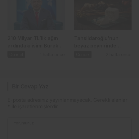
210 Milyar TL’lik ağın
Tahsildaroğlu’nun
ardındaki isim: Burak
beyaz peynirinde
Başel
listeria tespit edildi:
Güncel
1 hafta önce
Güncel
2 hafta önce
Bakanlık toplatma
kararı aldı
Bir Cevap Yaz
E-posta adresiniz yayınlanmayacak.
Gerekli alanlar
*
ile işaretlenmişlerdir
Yorumunuz