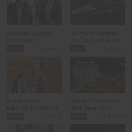
Babacan Holding’e
ISA Yachts’tan ultra
vatandaşlık
lüks yat pazarına güçlü
operasyonu: 2,5 Milyar
atılım
Güncel
3 gün önce
Genel
3 gün önce
TL’lik usulsüzlük iddiası
Bennu Gerede
ABD’de Gana dosyası:
hakkında müstehcenlik
Aksa Enerji iddiası
soruşturması
gündemde
Güncel
4 gün önce
Güncel
1 hafta önce