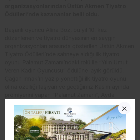
organizasyonlarından Üstün Akmen Tiyatro
Ödülleri’nde kazananlar belli oldu.
Başarılı oyuncu Alina Boz, bu yıl 10. kez
düzenlenen ve tiyatro dünyasının en saygın
organizasyonları arasında gösterilen Üstün Akmen
Tiyatro Ödülleri’nde sahneye aldığı ilk tiyatro
oyunu Palamut Zamanı’ndaki rolü ile “Yılın Umut
Veren Kadın Oyuncusu” ödülüne layık görüldü.
Çağan Irmak’ın yazıp yönettiği ilk tiyatro oyunu
olma özelliği taşıyan ve geçtiğimiz Kasım ayında
prömiyerini yapan “Palamut Zamanı”, Ayda
Aksel ile Alina Boz’u başrollerde bir araya
getirmişti. İki kadının kesişen hayatlarını odağına
alan oyun; sosyal medya linç kültüründen
yalnızlığa uzanan hikâyesiyle sezon boyunca
tiyatro severlerden yoğun ilgi görmüş hem