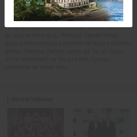
hikâyesi hem de oyunculuk performanslarıyla
sezonun en çok konuşulan yapımlarından biri
olarak tüm sezon kapalı gişe oynamıştı. Ekrandaki
ve dijital projelerindeki başarısını tiyatro sahnesine
de taşıyan Alina Boz, “Palamut Zamanı”ndaki
güçlü performansıyla kariyerinin ilk tiyatro ödülünü
alırken, Palamut Zamanı oyunu da ‘En İyi Oyun’,
‘En İyi Yönetmen’ ve ‘En İyi Kadın Oyuncu’
ödüllerinin de sahibi oldu.
Benzer Haberler