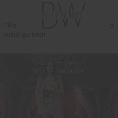
“Palamut Zamanı” Alina Boz’a
ödül getirdi