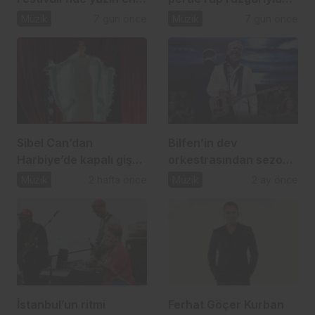
güçlü sahnelerinden
açıldı
Müzik
7 gün önce
Müzik
7 gün önce
birine imza attı
Sibel Can’dan
Bilfen’in dev
Harbiye’de kapalı gişe
orkestrasından sezon
müzik şöleni
finaline yakışan konser
Müzik
2 hafta önce
Müzik
2 ay önce
İstanbul’un ritmi
Ferhat Göçer Kurban