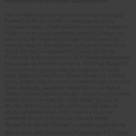
damgasını vuran isimler ödüllendirildi.
Yılın en dikkat çeken projeleri ve isimlerinin yarıştığı
PowerTürk Müzik Ödülleri, unutulmaz bir şovla
sahiplerini buldu. Müzik severlerin oylarıyla belirlenen
Türkiye’nin en güçlü isimlerine toplam 10 kategoride
ödül ve bir de Hayat Boyu Başarı Ödülü verildi. Bu
sene yenilikçi ve teknolojik bir yaklaşımla PowerTürk
Müzik Ödülleri sanatçılara NFT olarak da verildi.
Türkiye’de ilk kez sanatçılara NFT olarak takdim edilen
ödül, başarılarını ölümsüzleştirdi. Türk Pop Müziği’nin
ünlü isimlerinin konuşmalarıyla duygusal ve renkli
anlar yaşanan PowerTürk Müzik Ödülleri’ne Nükhet
Duru, Hadise, Can Bonomo ve Demet Evgar, Emir Can
İğrek, Madrigal, Deeperise adıyla bilinen DJ Mesut
Yılmaz, Jabbar, Batuhan Kordel, Cemal Can Canseven
katıldı. Ödül töreninde, En Güçlü Erkek Şarkıcı ve
Martılar ile En Güçlü Şarkı ödüllerini alan Edis ise
albüm çalışmalarından ötürü Amerika’da olması
sebebiyle geceye çok özel bir videoyla katıldı.
PowerTürk Müzik Ödülleri, program yayını ile de
ilklere imza attı. Ödül töreni PowerTürk TV, Power