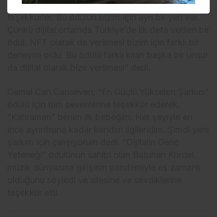
dinleyen ve destekleyen herkese yürek dolusu
teşekkürler. Bu ödülün bizim için ayrı bir yeri var.
Çünkü dijital ortamda Türkiye’de ilk defa verilen bir
ödül. NFT olarak da verilmesi bizim için farklı bir
deneyim oldu. Bu ödülü farklı kılan başka bir unsur
da dijital olarak bize verilmesi” dedi.
Cemal Can Canseven, “En Güçlü Yükselen Şarkıcı”
ödülü için tüm sevenlerine teşekkür ederek,
“Kahraman” benim ilk bebeğim. Her şeyiyle en
ince ayrıntısına kadar kendim ilgilendim. Şimdi yeni
şarkım için çalışıyorum dedi. “Dijitalin Genç
Yeteneği” ödülünün sahibi olan Batuhan Kordel,
müzik dünyasına girişinin pandemiyle eş zamanlı
olduğunu söyledi ve ailesine ve sevdiklerine
teşekkür etti.