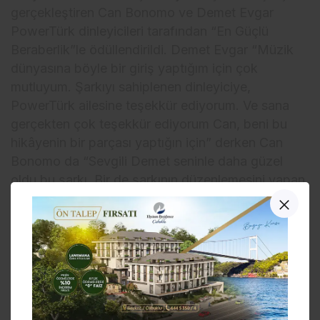
gerçekleştiren Can Bonomo ve Demet Evgar
PowerTürk dinleyicileri tarafından “En Güçlü
Beraberlik”le ödüllendirildi. Demet Evgar “Müzik
dünyasına böyle bir giriş yaptığım için çok
mutluyum. Şarkıyı sahiplenen dinleyiciye,
PowerTürk ailesine teşekkür ediyorum. Ve sana
gerçekten çok teşekkür ediyorum Can, beni bu
hikâyenin bir parçası yaptığın için” derken Can
Bonomo da “Sevgili Demet seninle daha güzel
oldu bu şarkı. Bir de şarkının düzenlemesini yapan
Can Saban’a teşekkür ediyoruz. Ayrıca ödülün
NFT olarak da verilmesi çok avangart ve yenilikçi.
Seneye görüşmek üzere” dedi.
Törende Deeperise & Jabbar “En Güçlü DJ
Beraberliği” ödülünün sahibi oldu. DJ Deeperise
ve Jabbar; “PowerTürk Müzik ödüllerinde bizi