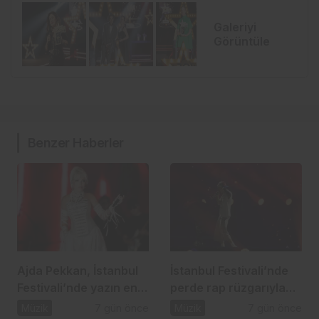
Galeriyi
Görüntüle
Benzer Haberler
Ajda Pekkan, İstanbul
İstanbul Festivali’nde
Festivali’nde yazın en
perde rap rüzgarıyla
güçlü sahnelerinden
açıldı
Müzik
7 gün önce
Müzik
7 gün önce