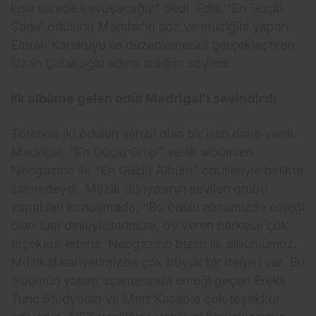
kısa sürede kavuşacağız” dedi. Edis, ‘En Güçlü
Şarkı’ ödülünü Martılar’ın söz ve müziğini yapan
Emrah Karakuyu ile düzenlemesini gerçekleştiren
Ozan Çolakoğlu adına aldığını söyledi.
İlk albüme gelen ödül Madrigal’i sevindirdi
Törende iki ödülün sahibi olan bir isim daha vardı.
Madrigal, “En Güçlü Grup” ve ilk albümleri
Neogazino ile “En Güçlü Albüm” ödülleriyle birlikte
sahnedeydi. Müzik dünyasının sevilen grubu
yaptıkları konuşmada, “Bu ödülü almamızda emeği
olan tüm dinleyicilerimize, oy veren herkese çok
teşekkür ederiz. Neogazino bizim ilk albümümüz.
Müzikal kariyerimizde çok büyük bir değeri var. Bu
albümün yapım aşamasında emeği geçen Erekli
Tunç Stüdyoları ve Mert Kasap’a çok teşekkür