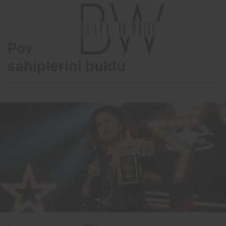
PowerTürk Müzik Ödülleri
sahiplerini buldu