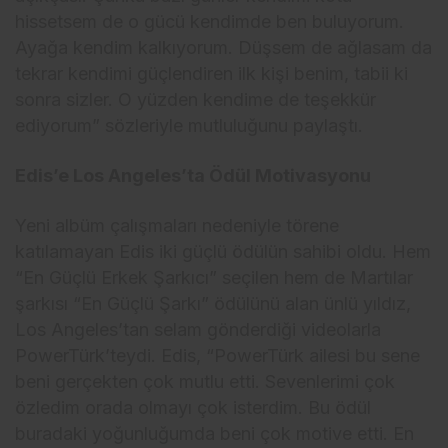
hissetsem de o gücü kendimde ben buluyorum.
Ayağa kendim kalkıyorum. Düşsem de ağlasam da
tekrar kendimi güçlendiren ilk kişi benim, tabii ki
sonra sizler. O yüzden kendime de teşekkür
ediyorum” sözleriyle mutluluğunu paylaştı.
Edis’e Los Angeles’ta Ödül Motivasyonu
Yeni albüm çalışmaları nedeniyle törene
katılamayan Edis iki güçlü ödülün sahibi oldu. Hem
“En Güçlü Erkek Şarkıcı” seçilen hem de Martılar
şarkısı “En Güçlü Şarkı” ödülünü alan ünlü yıldız,
Los Angeles’tan selam gönderdiği videolarla
PowerTürk’teydi. Edis, “PowerTürk ailesi bu sene
beni gerçekten çok mutlu etti. Sevenlerimi çok
özledim orada olmayı çok isterdim. Bu ödül
buradaki yoğunluğumda beni çok motive etti. En