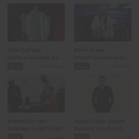
birine imza attı
Sibel Can’dan
Bilfen’in dev
Harbiye’de kapalı gişe
orkestrasından sezon
müzik şöleni
finaline yakışan konser
Müzik
2 hafta önce
Müzik
2 ay önce
İstanbul’un ritmi
Ferhat Göçer Kurban
Galataport Jazz’ta attı
Bayramı’nda Grand
Pasha Girne’de
Müzik
2 ay önce
Müzik
3 ay önce