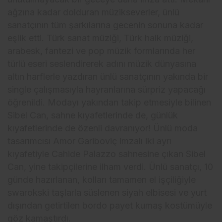
ağzına kadar dolduran müzikseverler, ünlü
sanatçının tüm şarkılarına gecenin sonuna kadar
eşlik etti. Türk sanat müziği, Türk halk müziği,
arabesk, fantezi ve pop müzik formlarında her
türlü eseri seslendirerek adını müzik dünyasına
altın harflerle yazdıran ünlü sanatçının yakında bir
single çalışmasıyla hayranlarına sürpriz yapacağı
öğrenildi. Modayı yakından takip etmesiyle bilinen
Sibel Can, sahne kıyafetlerinde de, günlük
kıyafetlerinde de özenli davranıyor! Ünlü moda
tasarımcısı Amor Gariboviç imzalı iki ayrı
kıyafetiyle Cahide Palazzo sahnesine çıkan Sibel
Can, yine takipçilerine ilham verdi. Ünlü sanatçı, 10
günde hazırlanan, kolları tamamen el işçiliğiyle
swarokski taşlarla süslenen siyah elbisesi ve yurt
dışından getirtilen bordo payet kumaş kostümüyle
göz kamaştırdı.