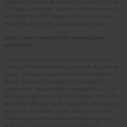
çağa her zaman ayak uydurmalıyız. Bunun için de
çok uğraş veriyorum. Üstelik bu ödülün benim için
en büyük farkı NFT olarak da almış oluyorum”
sözleriyle izleyenlere duygusal anlar yaşattı.
Hadise: Hem kendime hem sevenlerime
teşekkürler
“En Güçlü Kadın Şarkıcı” ödülünün sahibi olan
Hadise, “PowerTürk benim için müzik, klip, emek,
radyo, televizyon, geçmişimiz ve geleceğimiz
demek İyi ki sizlerle kliplerimizi, ödüllerimizi,
şarkılarımızı, hikayelerimizi paylaşabiliyoruz. Her
ödül çok değerli ama “En Güçlü Kadın” ödülü bir
tık daha güzel diyebilirim. O yüzden çok teşekkür
ediyorum. Bizi seven, sayan, dinleyen herkese,
ekibime ve kendime teşekkür etmek istiyorum
açıkçası. Çünkü bazı günler kendimi kötü