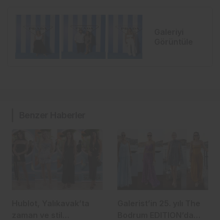
Galeriyi
+
Görüntüle
Benzer Haberler
Hublot, Yalıkavak’ta
Galerist’in 25. yılı The
zaman ve stil
Bodrum EDITION’da