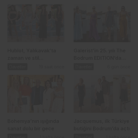
Hublot, Yalıkavak’ta
Galerist’in 25. yılı The
zaman ve stil
Bodrum EDITION’da
tutkunlarını buluşturdu
seçkin bir davetle
Davetler
19 saat önce
Davetler
6 gün önce
kutlandı
Bohemya’nın ışığında
Jacquemus, ilk Türkiye
sanat dolu bir gece
butiğini Bodrum’da açtı
Davetler
1 hafta önce
Davetler
1 hafta önce