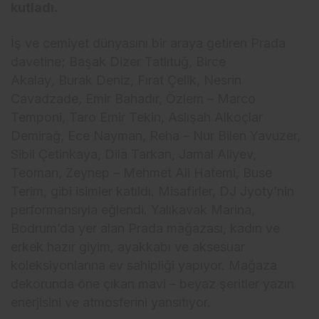
kutladı.
İş ve cemiyet dünyasını bir araya getiren Prada
davetine; Başak Dizer Tatlıtuğ
,
Birce
Akalay
,
Burak Deniz
,
Fırat Çelik, Nesrin
Cavadzade
,
Emir Bahadır, Özlem – Marco
Temponi, Taro Emir Tekin, Aslışah Alkoçlar
Demirağ, Ece Nayman, Reha – Nur Bilen Yavuzer,
Sibil Çetinkaya, Dila Tarkan, Jamal Aliyev,
Teoman, Zeynep – Mehmet Ali Hatemi, Buse
Terim, gibi isimler katıldı. Misafirler, DJ Jyoty’nin
performansıyla eğlendi. Yalıkavak Marina,
Bodrum’da yer alan Prada mağazası, kadın ve
erkek hazır giyim, ayakkabı ve aksesuar
koleksiyonlarına ev sahipliği yapıyor. Mağaza
dekorunda öne çıkan mavi – beyaz şeritler yazın
enerjisini ve atmosferini yansıtıyor.