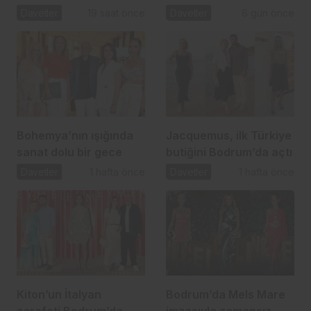
tutkunlarını buluşturdu
seçkin bir davetle
Davetler
19 saat önce
Davetler
6 gün önce
kutlandı
Bohemya’nın ışığında
Jacquemus, ilk Türkiye
sanat dolu bir gece
butiğini Bodrum’da açtı
Davetler
1 hafta önce
Davetler
1 hafta önce
Kiton’un İtalyan
Bodrum’da Mels Mare