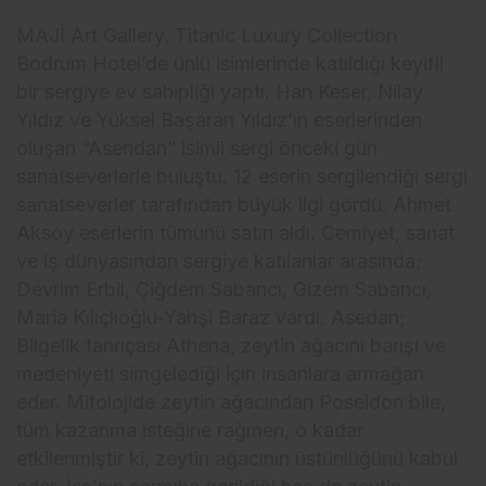
MAJİ Art Gallery, Titanic Luxury Collection
Bodrum Hotel’de ünlü isimlerinde katıldığı keyifli
bir sergiye ev sahipliği yaptı. Han Keser, Nilay
Yıldız ve Yüksel Başaran Yıldız’ın eserlerinden
oluşan “Asendan” isimli sergi önceki gün
sanatseverlerle buluştu. 12 eserin sergilendiği sergi
sanatseverler tarafından büyük ilgi gördü. Ahmet
Aksoy eserlerin tümünü satın aldı. Cemiyet, sanat
ve iş dünyasından sergiye katılanlar arasında;
Devrim Erbil, Çiğdem Sabancı, Gizem Sabancı,
Maria Kılıçlıoğlu-Yahşi Baraz vardı. Asedan;
Bilgelik tanrıçası Athena, zeytin ağacını barışı ve
medeniyeti simgelediği için insanlara armağan
eder. Mitolojide zeytin ağacından Poseidon bile,
tüm kazanma isteğine rağmen, o kadar
etkilenmiştir ki, zeytin ağacının üstünlüğünü kabul