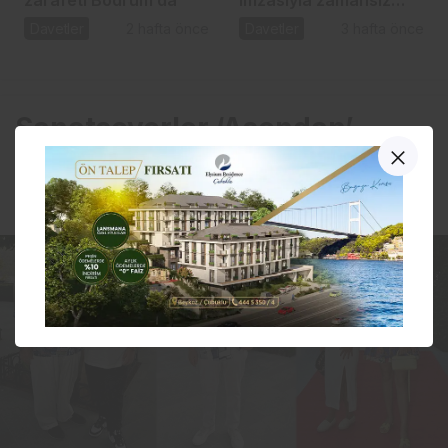
zarafeti Bodrum’da
imzasıyla zamansız
şıklık
Davetler
2 hafta önce
Davetler
3 hafta önce
Sanatseverler ‘Asendan’
sergisinde buluştu