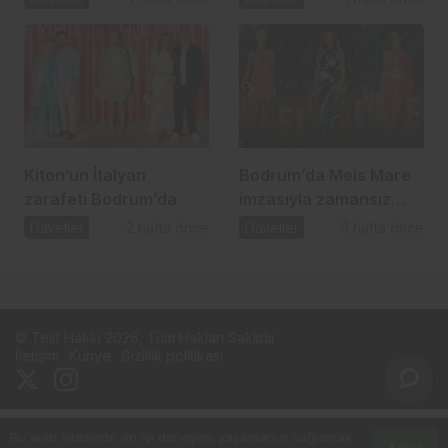
Kiton’un İtalyan
Bodrum’da Mels Mare
zarafeti Bodrum’da
imzasıyla zamansız
şıklık
Davetler
2 hafta önce
Davetler
3 hafta önce
© Telif Hakkı 2026, Tüm Hakları Saklıdır
İletişim
Künye
Gizlilik politikası
Bu web sitesinde en iyi deneyimi yaşamanızı sağlamak
Kabul