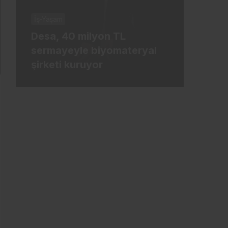
İş-Yaşam
İş-Ya
Desa, 40 milyon TL
Tür
sermayeyle biyomateryal
mily
şirketi kuruyor
ham