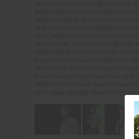
tamamen çaresiz hissettiğim üç büyük za
paparazziler tarafından kovalanan bir 
helikopterdeyken ve üçüncüsü karımla b
dedi. Harry podcastte yaşadıklarını şöyle 
“20’li yaşlarımın başında bu işi istemiy
istemiyordum. Anneme ne olduğuna bir bak
bildiğimden bir karım ve bir ailem nasıl
bu operasyonun nasıl yürüdüğünü ve nasıl
istemiyorum. Sonra terapi yapmaya başladı
konumdasın, şikayet etmeyi bırak ya da far
dedim kendime” Harry ayrıca bir süpermark
üyesi olarak geçirdiği hayatını The Truman 