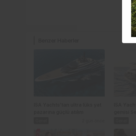
Benzer Haberler
ISA Yachts’tan ultra lüks yat
ISA Yacht
pazarına güçlü atılım
gemisi S
indi
Genel
2 gün önce
Genel