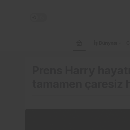
İş Dünyası
C
Prens Harry hayat
tamamen çaresiz 