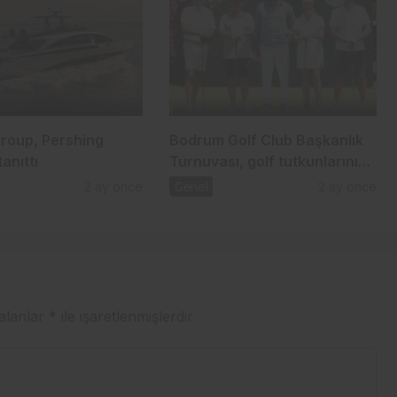
Group, Pershing
Bodrum Golf Club Başkanlık
anıttı
Turnuvası, golf tutkunlarını
bir araya getirdi
2 ay önce
Genel
2 ay önce
 alanlar
*
ile işaretlenmişlerdir