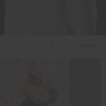
İş-Yaşam
Erdemir’den güçlü bilanço:
İlk yarıda 8,9 milyar TL net
kâr
+
-
PAYLAŞ