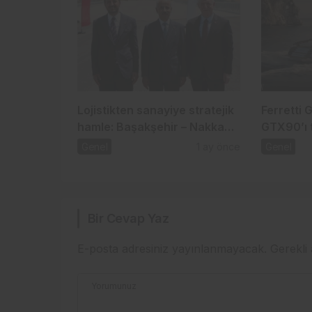
Lojistikten sanayiye stratejik
Ferretti 
hamle: Başakşehir – Nakkaş
GTX90’ı t
Projesi
Genel
1 ay önce
Genel
Bir Cevap Yaz
E-posta adresiniz yayınlanmayacak.
Gerekli
Yorumunuz