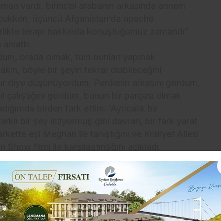
man vardı, birincisi arabanın arkasında annem
çocukken, üçüncü Afganistan’da apache
irlikte terapi hakkında konuştuğumuz zamandı”
anlattı:
ordum, orada olmak, tüm bunları yapmak
ın, böyle bir şeyin tekrar olabileceğini
 olur diye düşünüyordum. Perdenin arkasını gördüm,
 çalıştığını gördüm, bunun bir parçası olmak
ğımda birden fark ettim. ‘Ayrıcalık bir
klı bir şey istiyormuş gibi davran, bir fark yarat
ette eşi Meghan ile tanıştığını ve Kraliyet Ailesi
Show filmi ile karşılaştırdığını açıkladı.