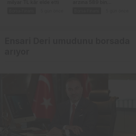
milyar TL kâr elde etti
arzına 589 bin
yatırımcıdan talep
Borsa-Finans
5 gün önce
Borsa-Finans
5 gün önce
Ensari Deri umudunu borsada
arıyor