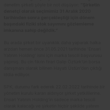
denetim şirketi şöyle bir not düşüyor:
“Şirketin
denetçi olarak seçimimiz 31 Aralık 2020
tarihinden sonra gerçekleştiği için dönem
başındaki fiziki stok sayımını gözlemleme
imkanına sahip değildik.”
Bu arada şirket bir uyanıklık daha yaparak halka
arzdan hemen önce 31.05.2021 tarihinde ‘Ensari
Yatırım Holding’ ismi için marka tescili başvurusu
yapmış. Bu cin fikrin firari Galip Öztürk’ün borsa
danışmanı olarak bilinen Hayati Üstün’den çıktığı
iddia ediliyor.
SPK, durumu fark ederek 22.02.2022 tarihinde bir
yönetim kurulu kararı aldırıyor şirket yetkililerine.
Ensari Yatırım Holding’in sadece marka tescili
olarak kalacağı ve şirketin hiçbir şekilde yatırım