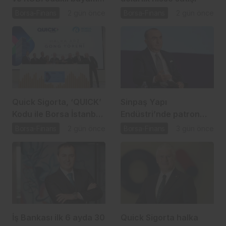
hamlesi
Borsa-Finans
2 gün önce
Borsa-Finans
2 gün önce
Quick Sigorta, ‘QUICK’
Sinpaş Yapı
Kodu ile Borsa İstanbul
Endüstri’nde patron
Yıldız Pazar’da
satışı için SPK süreci
Borsa-Finans
2 gün önce
Borsa-Finans
3 gün önce
başladı
İş Bankası ilk 6 ayda 30
Quick Sigorta halka