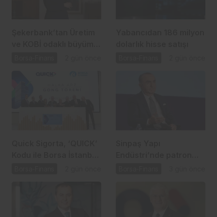
Şekerbank’tan Üretim
Yabancıdan 186 milyon
ve KOBİ odaklı büyüme
dolarlık hisse satışı
hamlesi
Borsa-Finans
2 gün önce
Borsa-Finans
2 gün önce
Quick Sigorta, ‘QUICK’
Sinpaş Yapı
Kodu ile Borsa İstanbul
Endüstri’nde patron
Yıldız Pazar’da
satışı için SPK süreci
Borsa-Finans
2 gün önce
Borsa-Finans
3 gün önce
başladı