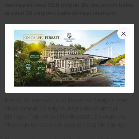
sermayesi eksi 32.8 milyon. Bir de patron halka
arzdan 28 milyonu cebe atmayı planlıyor.
Halka arz furyasının son halkalarından biri de
Ensari Deri oldu. Şirket sermayesini 30 milyon
liradan 36 milyon 500 bin liraya yükseltecek.
Bedelli sermaye artırımından kaynaklanan 6 milyon
500 bin adet hisse önümüzdeki hafta 14 liradan
halka arz edilecek. Şirketin, halka arzdan 91
milyon lira gelir elde etmesi bekleniyor. Net rakam
88 milyon lira öngörülüyor.
Patron Muhammed Nuri Ensari ise 2 milyon adet
hisse satarak 28 milyon lirayı cebe indirmeyi
planlıyor. Toplamda şirketin yüzde 23 oranında
hissesinin borsada satılması için hazırlık yapılıyor.