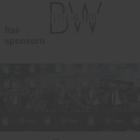
Rain, Beşiktaş’ın yeni
sponsoru