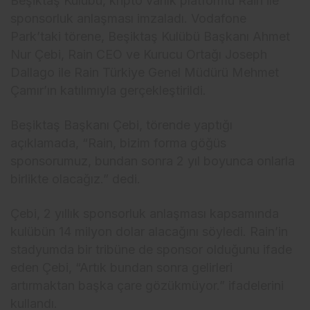
Beşiktaş Kulübü, kripto varlık platformu Rain ile
sponsorluk anlaşması imzaladı. Vodafone
Park’taki törene, Beşiktaş Kulübü Başkanı Ahmet
Nur Çebi, Rain CEO ve Kurucu Ortağı Joseph
Dallago ile Rain Türkiye Genel Müdürü Mehmet
Çamır’ın katılımıyla gerçekleştirildi.
Beşiktaş Başkanı Çebi, törende yaptığı
açıklamada, “Rain, bizim forma göğüs
sponsorumuz, bundan sonra 2 yıl boyunca onlarla
birlikte olacağız.” dedi.
Çebi, 2 yıllık sponsorluk anlaşması kapsamında
kulübün 14 milyon dolar alacağını söyledi. Rain’in
stadyumda bir tribüne de sponsor olduğunu ifade
eden Çebi, “Artık bundan sonra gelirleri
artırmaktan başka çare gözükmüyor.” ifadelerini
kullandı.