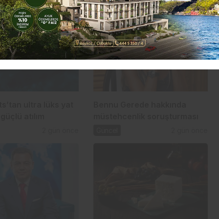
s’tan ultra lüks yat
Bennu Gerede hakkında
güçlü atılım
müstehcenlik soruşturması
2 gün önce
Güncel
2 gün önce