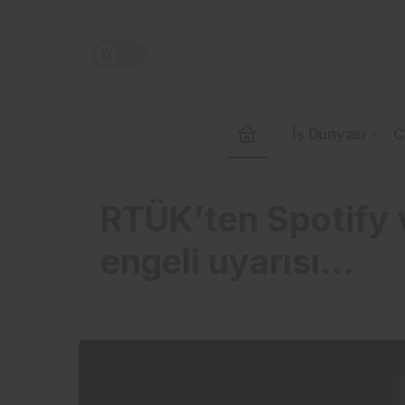
İş Dünyası
C
RTÜK’ten Spotify 
engeli uyarısı…