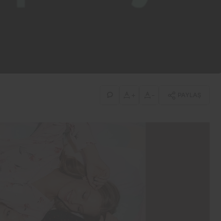
İş-Yaşam
Desa, 40 milyon TL
sermayeyle biyomateryal
şirketi kuruyor
+
-
PAYLAŞ