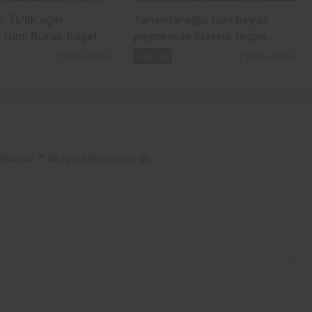
r TL’lik ağın
Tahsildaroğlu’nun beyaz
 isim: Burak Başel
peynirinde listeria tespit
edildi: Bakanlık toplatma
1 hafta önce
Güncel
2 hafta önce
kararı aldı
 alanlar
*
ile işaretlenmişlerdir