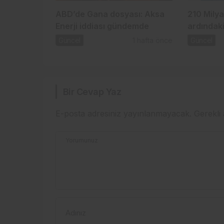
ABD’de Gana dosyası: Aksa
210 Milya
Enerji iddiası gündemde
ardındaki
Güncel
1 hafta önce
Güncel
Bir Cevap Yaz
E-posta adresiniz yayınlanmayacak.
Gerekli
Yorumunuz
Adınız