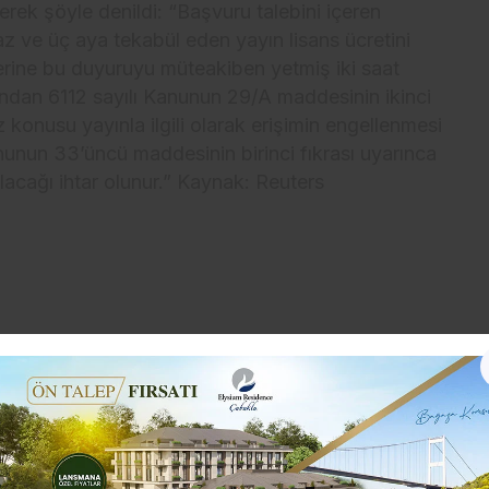
erek şöyle denildi: “Başvuru talebini içeren
z ve üç aya tekabül eden yayın lisans ücretini
rine bu duyuruyu müteakiben yetmiş iki saat
fından 6112 sayılı Kanunun 29/A maddesinin ikinci
 konusu yayınla ilgili olarak erişimin engellenmesi
nunun 33’üncü maddesinin birinci fıkrası uyarınca
lacağı ihtar olunur.” Kaynak: Reuters