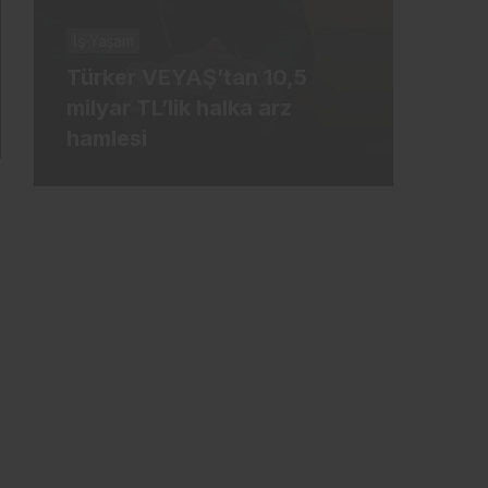
İş-Yaşam
Borsa
Türker VEYAŞ’tan 10,5
Şeke
milyar TL’lik halka arz
KOB
hamlesi
ham