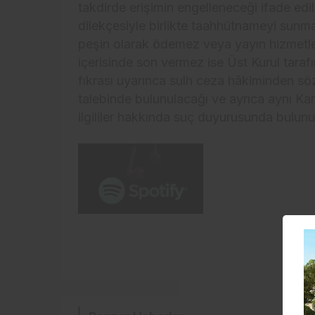
takdirde erişimin engelleneceği ifade edil
dilekçesiyle birlikte taahhütnameyi sunma
peşin olarak ödemez veya yayın hizmetle
içerisinde son vermez ise Üst Kurul tara
fıkrası uyarınca sulh ceza hâkiminden söz
talebinde bulunulacağı ve ayrıca aynı Ka
ilgililer hakkında suç duyurusunda bulunu