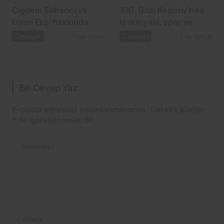
Çiğdem Sabancı ve
100. Gazi Koşusu’nda
Ozan Ekşi hakkında
iş dünyası, spor ve
gündem olan iddia
dostluk aynı çatı
Cemiyet
1 ay önce
Cemiyet
1 ay önce
altında buluştu
Bir Cevap Yaz
E-posta adresiniz yayınlanmayacak.
Gerekli alanlar
*
ile işaretlenmişlerdir
Yorumunuz
Adınız