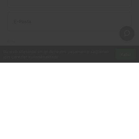
E-Posta
Bir dahaki sefere yorum yaptığımda kullanılmak
üzere adımı, e-posta adresimi ve web site
Bu web sitesinde en iyi deneyimi yaşamanızı sağlamak
Kabul
için çerezler kullanılmaktadır.
Anasayfa
adresimi bu tarayıcıya kaydet.
YORUM GÖNDER
© Telif Hakkı 2026, Tüm Hakları Saklıdır
İletişim
Künye
Gizlilik politikası