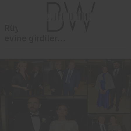
Rüya gibi bir düğünle dünya
evine girdiler…