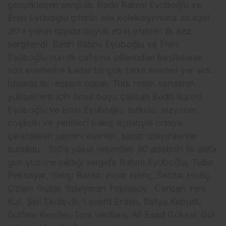
gerçekleşen sergide, Bedri Rahmi Eyüboğlu ve
Eren Eyüboğlu çiftinin aile koleksiyonuna ait özel
30’a yakın sayıda büyük ebat eserleri ilk kez
sergilendi. Bedri Rahmi Eyüboğlu ve Eren
Eyüboğlu’nun ilk çalışma yıllarından başlayarak
son eserlerine kadar bir çok farklı eserleri yer aldı.
İdealist iki ressam olarak Türk resim sanatının
yükselmesi için ömür boyu çalışan Bedri Rahmi
Eyüboğlu ve Eren Eyüboğlu, tutkulu, vizyoner,
coşkulu ve yenilikçi bakış açılarıyla ortaya
çıkardıkları samimi eserleri, sanat izleyicilerine
sunuldu. 100’e yakın resimden 40 adetinin ilk defa
gün yüzüne çıktığı sergide Rahmi Eyüboğlu, Tuba
Peksayar, Yahşi Baraz, Pınar Hotiç, Serdar Hotiç,
Özlem Güsar, Süleyman Toplusoy, Cansen Yeni
Kut, Şeli Elvaşvili, Levent Erden, Batya Kebudi,
Gülfem Kessler, Toni Ventura, Ali Esad Göksel, Gül