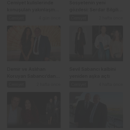
Cemiyet kulislerinde
Sosyetenin yeni
konuşulan yakınlaşma:
gözdesi: Serdar Bilgili
İpek Toplusoy ve
ve Melis Çiftçi aşkı
Cemiyet
4 gün önce
Cemiyet
2 hafta önce
Ahmet Arslan
Demir ve Aslıhan
Sevil Sabancı kalbini
Koruyan Sabancı’dan
yeniden aşka açtı
24 yıllık aşka romantik
Cemiyet
2 hafta önce
Cemiyet
4 hafta önce
kutlama