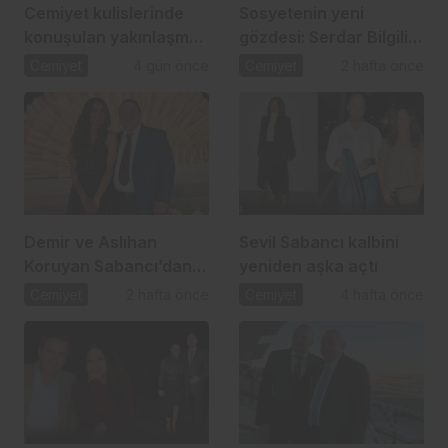
Cemiyet kulislerinde
Sosyetenin yeni
konuşulan yakınlaşma:
gözdesi: Serdar Bilgili
İpek Toplusoy ve
ve Melis Çiftçi aşkı
Cemiyet
4 gün önce
Cemiyet
2 hafta önce
Ahmet Arslan
Demir ve Aslıhan
Sevil Sabancı kalbini
Koruyan Sabancı’dan
yeniden aşka açtı
24 yıllık aşka romantik
Cemiyet
2 hafta önce
Cemiyet
4 hafta önce
kutlama