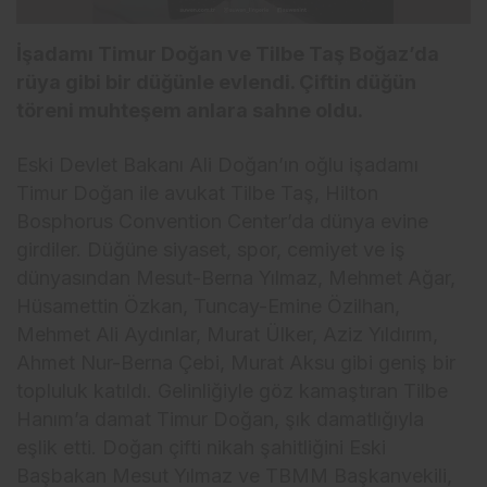
İşadamı Timur Doğan ve Tilbe Taş Boğaz’da
rüya gibi bir düğünle evlendi. Çiftin düğün
töreni muhteşem anlara sahne oldu.
Eski Devlet Bakanı Ali Doğan’ın oğlu işadamı
Timur Doğan ile avukat Tilbe Taş, Hilton
Bosphorus Convention Center’da dünya evine
girdiler. Düğüne siyaset, spor, cemiyet ve iş
dünyasından Mesut-Berna Yılmaz, Mehmet Ağar,
Hüsamettin Özkan, Tuncay-Emine Özilhan,
Mehmet Ali Aydınlar, Murat Ülker, Aziz Yıldırım,
Ahmet Nur-Berna Çebi, Murat Aksu gibi geniş bir
topluluk katıldı. Gelinliğiyle göz kamaştıran Tilbe
Hanım’a damat Timur Doğan, şık damatlığıyla
eşlik etti. Doğan çifti nikah şahitliğini Eski
Başbakan Mesut Yılmaz ve TBMM Başkanvekili,