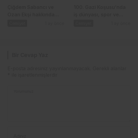
Çiğdem Sabancı ve
100. Gazi Koşusu’nda
Ozan Ekşi hakkında
iş dünyası, spor ve
gündem olan iddia
dostluk aynı çatı
Cemiyet
1 ay önce
Cemiyet
1 ay önce
altında buluştu
Bir Cevap Yaz
E-posta adresiniz yayınlanmayacak.
Gerekli alanlar
*
ile işaretlenmişlerdir
Yorumunuz
Adınız