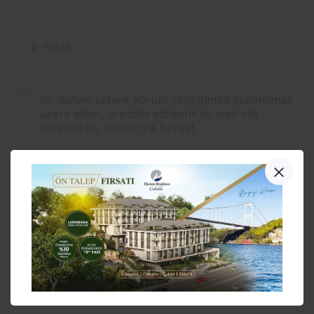
E-Posta
Bir dahaki sefere yorum yaptığımda kullanılmak
üzere adımı, e-posta adresimi ve web site
adresimi bu tarayıcıya kaydet.
YORUM GÖNDER
Yalnızlığın Mis Kokmalı
sergisine büyük ilgi…