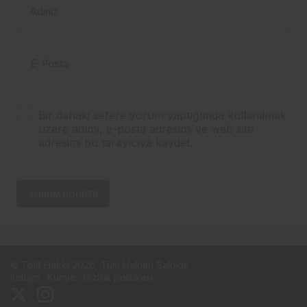
Adınız
E-Posta
Bir dahaki sefere yorum yaptığımda kullanılmak
üzere adımı, e-posta adresimi ve web site
adresimi bu tarayıcıya kaydet.
YORUM GÖNDER
© Telif Hakkı 2026, Tüm Hakları Saklıdır
İletişim
Künye
Gizlilik politikası