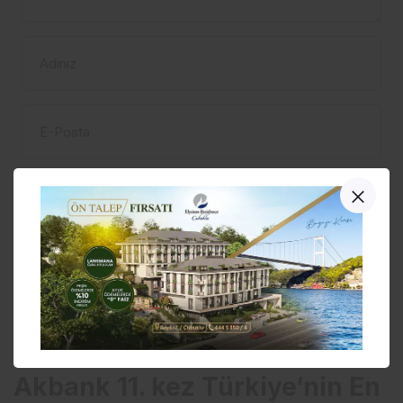
Adınız
E-Posta
Bir dahaki sefere yorum yaptığımda kullanılmak
üzere adımı, e-posta adresimi ve web site
adresimi bu tarayıcıya kaydet.
YORUM GÖNDER
Akbank 11. kez Türkiye’nin En