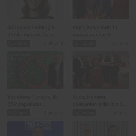
Rönesans Holding’e
Kiğılı, İtalya’daki 14.
Stevie Awards’ta iki
mağazasını açtı…
ödül…
İş Dünyası
5 yıl önce
İş Dünyası
5 yıl önce
Vodafone Türkiye, ilk
Yıldız Holding
ÇSY raporunu
çalışanları iyilik için 52
açıkladı…
milyon adım attı…
İş Dünyası
5 yıl önce
İş Dünyası
5 yıl önce