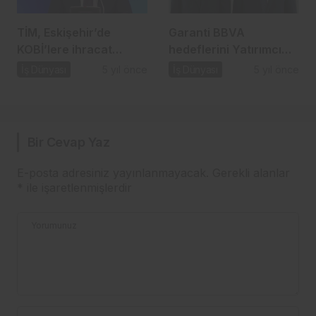
TİM, Eskişehir’de
Garanti BBVA
KOBİ’lere ihracat
hedeflerini Yatırımcı
seferberliği başlattı…
Günü’nde paylaştı…
İş Dünyası
5 yıl önce
İş Dünyası
5 yıl önce
Bir Cevap Yaz
E-posta adresiniz yayınlanmayacak.
Gerekli alanlar
*
ile işaretlenmişlerdir
Yorumunuz