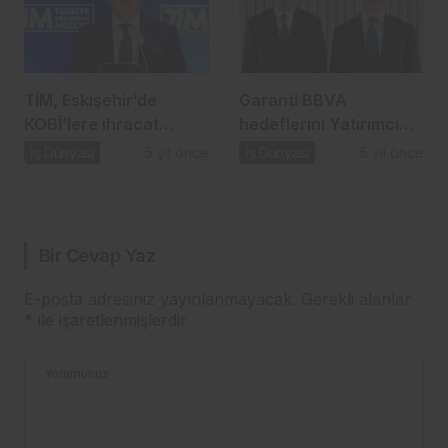
TİM, Eskişehir’de
Garanti BBVA
KOBİ’lere ihracat
hedeflerini Yatırımcı
seferberliği başlattı…
Günü’nde paylaştı…
İş Dünyası
5 yıl önce
İş Dünyası
5 yıl önce
Bir Cevap Yaz
E-posta adresiniz yayınlanmayacak.
Gerekli alanlar
*
ile işaretlenmişlerdir
Yorumunuz