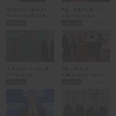
Rönesans Holding’e
Kiğılı, İtalya’daki 14.
Stevie Awards’ta iki
mağazasını açtı…
ödül…
İş Dünyası
5 yıl önce
İş Dünyası
5 yıl önce
Vodafone Türkiye, ilk
Yıldız Holding
ÇSY raporunu
çalışanları iyilik için 52
açıkladı…
milyon adım attı…
İş Dünyası
5 yıl önce
İş Dünyası
5 yıl önce