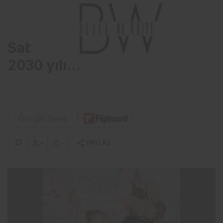
Sabancı Holding’de hedef
2030 yılı…
+
-
PAYLAŞ