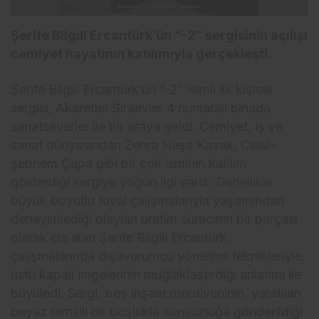
Şerife Bilgili Ercantürk’ün “-2” sergisinin açılışı
cemiyet hayatının katılımıyla gerçekleşti.
Şerife Bilgili Ercantürk’ün “-2” isimli ilk kişisel
sergisi, Akaretler Sıraevler 4 numaralı binada
sanatseverler ile bir araya geldi. Cemiyet, iş ve
sanat dünyasından Zehra Neşe Kavak, Celal-
şebnem Çapa gibi bir çok isminin katılım
gösterdiği sergiye yoğun ilgi vardı. Genellikle
büyük boyutlu tuval çalışmalarıyla yaşamından
deneyimlediği olayları üretim sürecinin bir parçası
olarak ele alan Şerife Bilgili Ercantürk,
çalışmalarında dışavurumcu yönelimli teknikleriyle,
üstü kapalı imgelerinin muğlaklaştırdığı anlatımı ile
büyüledi. Sergi; beş inşaat merdiveninin, yaratılan
beyaz temsili bir boşlukla sonsuzluğa gönderildiği