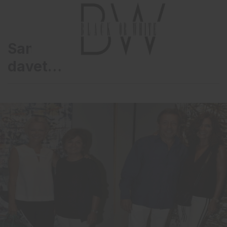
Sanatseverleri buluşturan
davet…