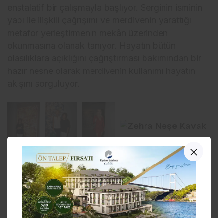
enstalatif bir çalışmayla başlıyor. Serginin isminin
yapı ile ilişkili çağrışımı ve merdivenin yarattığı
metafor yerleştirmenin mekân üzerinden
okunmasına olanak tanıyor. Hayatın bütün
olasılıklara açıklığını çağrıştırması bakımından bir
hazır nesne olarak merdivenin kullanımı hayatın
akışını sorguluyor.