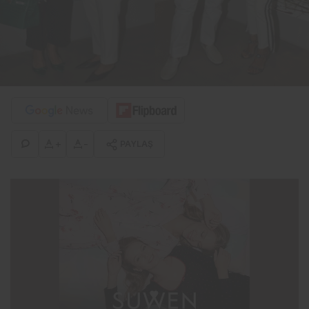
+
-
PAYLAŞ