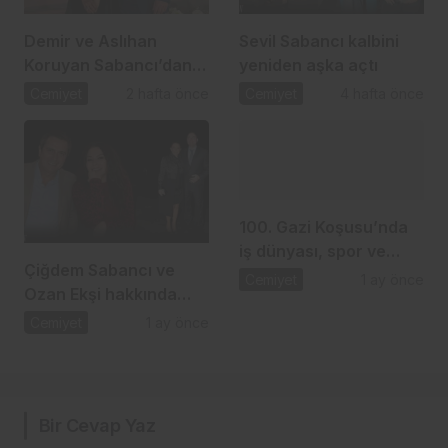
Demir ve Aslıhan
Sevil Sabancı kalbini
Koruyan Sabancı’dan
yeniden aşka açtı
24 yıllık aşka romantik
Cemiyet
2 hafta önce
Cemiyet
4 hafta önce
kutlama
100. Gazi Koşusu’nda
iş dünyası, spor ve
Çiğdem Sabancı ve
dostluk aynı çatı
Cemiyet
1 ay önce
Ozan Ekşi hakkında
altında buluştu
gündem olan iddia
Cemiyet
1 ay önce
Bir Cevap Yaz